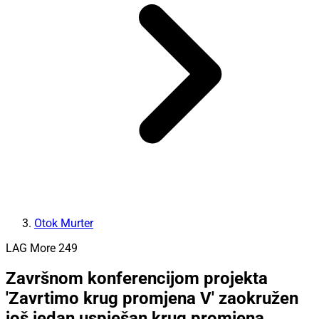
Otok Murter
LAG More 249
Završnom konferencijom projekta
'Zavrtimo krug promjena V' zaokružen
još jedan uspješan krug promjena