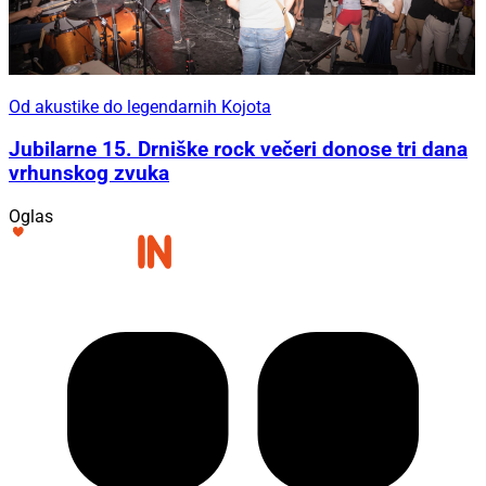
Od akustike do legendarnih Kojota
Jubilarne 15. Drniške rock večeri donose tri dana
vrhunskog zvuka
Oglas