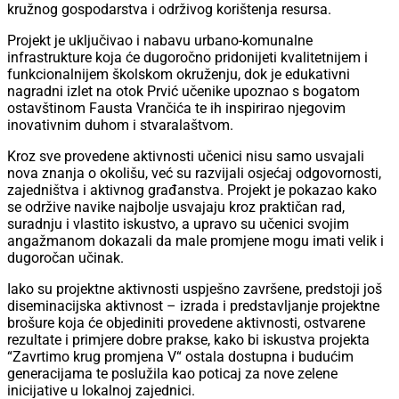
kružnog gospodarstva i održivog korištenja resursa.
Projekt je uključivao i nabavu urbano-komunalne
infrastrukture koja će dugoročno pridonijeti kvalitetnijem i
funkcionalnijem školskom okruženju, dok je edukativni
nagradni izlet na otok Prvić učenike upoznao s bogatom
ostavštinom Fausta Vrančića te ih inspirirao njegovim
inovativnim duhom i stvaralaštvom.
Kroz sve provedene aktivnosti učenici nisu samo usvajali
nova znanja o okolišu, već su razvijali osjećaj odgovornosti,
zajedništva i aktivnog građanstva. Projekt je pokazao kako
se održive navike najbolje usvajaju kroz praktičan rad,
suradnju i vlastito iskustvo, a upravo su učenici svojim
angažmanom dokazali da male promjene mogu imati velik i
dugoročan učinak.
Iako su projektne aktivnosti uspješno završene, predstoji još
diseminacijska aktivnost – izrada i predstavljanje projektne
brošure koja će objediniti provedene aktivnosti, ostvarene
rezultate i primjere dobre prakse, kako bi iskustva projekta
“Zavrtimo krug promjena V“ ostala dostupna i budućim
generacijama te poslužila kao poticaj za nove zelene
inicijative u lokalnoj zajednici.