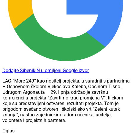
Dodajte ŠibenikIN u omiljeni Google izvor
LAG “More 249“ kao nositelj projekta, u suradnji s partnerima
– Osnovnom školom Vjekoslava Kaleba, Općinom Tisno i
Udrugom Argonauta – 29. lipnja održao je završnu
konferenciju projekta “Zavrtimo krug promjena V“, tijekom
koje su predstavljeni ostvareni rezultati projekta. Tom je
prigodom svečano otvoren i školski eko vrt “Zeleni kutak
znanja“, nastao zajedničkim radom učenika, učitelja,
volontera i projektnih partnera.
Oglas