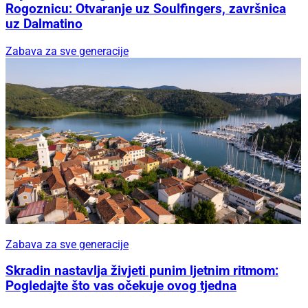
Rogoznicu: Otvaranje uz Soulfingers, završnica
uz Dalmatino
Zabava za sve generacije
Zabava za sve generacije
Skradin nastavlja živjeti punim ljetnim ritmom:
Pogledajte što vas očekuje ovog tjedna