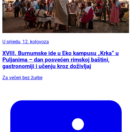
U srijedu, 12. kolovoza
XVIII. Burnumske ide u Eko kampusu „Krka“ u
Puljanima – dan posvećen rimskoj baštini,
gastronomiji i učenju kroz doživljaj
Za večeri bez žurbe