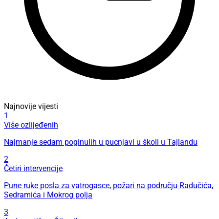
Najnovije vijesti
1
Više ozlijeđenih
Najmanje sedam poginulih u pucnjavi u školi u Tajlandu
2
Četiri intervencije
Pune ruke posla za vatrogasce, požari na području Radučića,
Sedramića i Mokrog polja
3