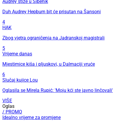
Audrey stiže u Šibenik
Duh Audrey Hepburn bit će prisutan na Šansoni
4
HAK
Zbog vjetra ograničenja na Jadranskoj magistrali
5
Vrijeme danas
Mjestimice kiša i pljuskovi, u Dalmaciji vruće
6
Slučaj kujice Lou
Oglasila se Mirela Rupić: 'Moju kći ste javno linčovali'
VIŠE
Oglas
/ PROMO
Idealno vrijeme za promjene