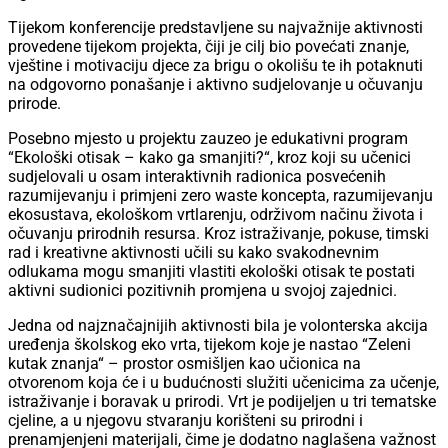
Tijekom konferencije predstavljene su najvažnije aktivnosti
provedene tijekom projekta, čiji je cilj bio povećati znanje,
vještine i motivaciju djece za brigu o okolišu te ih potaknuti
na odgovorno ponašanje i aktivno sudjelovanje u očuvanju
prirode.
Posebno mjesto u projektu zauzeo je edukativni program
“Ekološki otisak – kako ga smanjiti?“, kroz koji su učenici
sudjelovali u osam interaktivnih radionica posvećenih
razumijevanju i primjeni zero waste koncepta, razumijevanju
ekosustava, ekološkom vrtlarenju, održivom načinu života i
očuvanju prirodnih resursa. Kroz istraživanje, pokuse, timski
rad i kreativne aktivnosti učili su kako svakodnevnim
odlukama mogu smanjiti vlastiti ekološki otisak te postati
aktivni sudionici pozitivnih promjena u svojoj zajednici.
Jedna od najznačajnijih aktivnosti bila je volonterska akcija
uređenja školskog eko vrta, tijekom koje je nastao “Zeleni
kutak znanja“ – prostor osmišljen kao učionica na
otvorenom koja će i u budućnosti služiti učenicima za učenje,
istraživanje i boravak u prirodi. Vrt je podijeljen u tri tematske
cjeline, a u njegovu stvaranju korišteni su prirodni i
prenamjenjeni materijali, čime je dodatno naglašena važnost