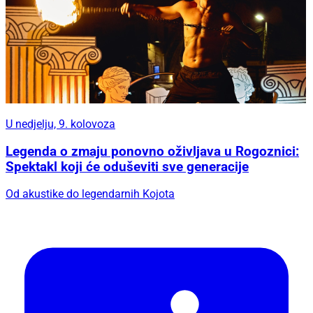
U nedjelju, 9. kolovoza
Legenda o zmaju ponovno oživljava u Rogoznici:
Spektakl koji će oduševiti sve generacije
Od akustike do legendarnih Kojota