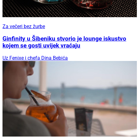
Za večeri bez žurbe
Ginfinity u Šibeniku stvorio je lounge iskustvo
kojem se gosti uvijek vraćaju
Uz Fenixe i chefa Dina Bebića