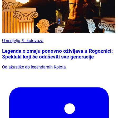
U nedjelju, 9. kolovoza
Legenda o zmaju ponovno oživljava u Rogoznici:
Spektakl koji će oduševiti sve generacije
Od akustike do legendarnih Kojota