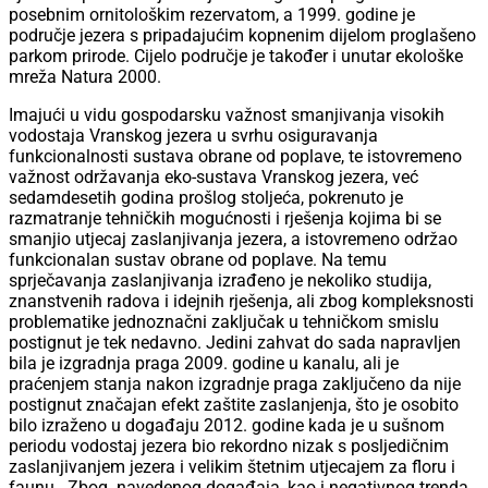
posebnim ornitološkim rezervatom, a 1999. godine je
područje jezera s pripadajućim kopnenim dijelom proglašeno
parkom prirode. Cijelo područje je također i unutar ekološke
mreža Natura 2000.
Imajući u vidu gospodarsku važnost smanjivanja visokih
vodostaja Vranskog jezera u svrhu osiguravanja
funkcionalnosti sustava obrane od poplave, te istovremeno
važnost održavanja eko-sustava Vranskog jezera, već
sedamdesetih godina prošlog stoljeća, pokrenuto je
razmatranje tehničkih mogućnosti i rješenja kojima bi se
smanjio utjecaj zaslanjivanja jezera, a istovremeno održao
funkcionalan sustav obrane od poplave. Na temu
sprječavanja zaslanjivanja izrađeno je nekoliko studija,
znanstvenih radova i idejnih rješenja, ali zbog kompleksnosti
problematike jednoznačni zaključak u tehničkom smislu
postignut je tek nedavno. Jedini zahvat do sada napravljen
bila je izgradnja praga 2009. godine u kanalu, ali je
praćenjem stanja nakon izgradnje praga zaključeno da nije
postignut značajan efekt zaštite zaslanjenja, što je osobito
bilo izraženo u događaju 2012. godine kada je u sušnom
periodu vodostaj jezera bio rekordno nizak s posljedičnim
zaslanjivanjem jezera i velikim štetnim utjecajem za floru i
faunu. Zbog navedenog događaja, kao i negativnog trenda