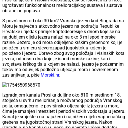
ugrožavati funkcionalnost melioracijskog sustava i sustava
obrane od poplava.
S površinom od oko 30 km2 Vransko jezero kod Biograda na
Moru je najveće slatkovodno jezero na području Republike
Hrvatske i rijedak primjer kriptodepresije s dnom koje se na
najdubljem dijelu jezera nalazi na oko 3 m ispod morske
razine. Jezero je od mora odijeljeno krškim grebenom koji je
položen u smjeru sjeverozapad-jugoistok u kojem je
položeno i jezero. Upravo zbog svog položaja i visinskih kota
jezera, odnosno dna koje je ispod morske razine, kao i
svojstava krškog tla u kojem se nalazi, jezero je podzemnim
tokovima oduvijek podložno utjecaju mora i povremenom
zaslanjivanju, piše
Morski.hr
.
Izgradnjom kanala Prosika duljine oko 810 m sredinom 18.
stoljeća u svrhu melioriranja močvarnog područja Vranskog
polja, omogućeno je površinsko otjecanje iz jezera u more,
čime je smanjen intenzitet i period visokih vodostaja u jezeru.
Kanal je smješten na najužem i najnižem dijelu vapnenačkog
grebena na jugoistočnoj strani Vranskog jezera. Nakon
izgradnje, na kanalu su u nekoliko navrata vršeni dodatni