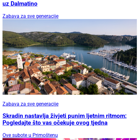
uz Dalmatino
Zabava za sve generacije
Zabava za sve generacije
Skradin nastavlja živjeti punim ljetnim ritmom:
Pogledajte što vas očekuje ovog tjedna
Ove subote u Primoštenu