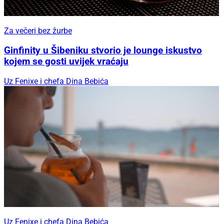
Za večeri bez žurbe
Ginfinity u Šibeniku stvorio je lounge iskustvo
kojem se gosti uvijek vraćaju
Uz Fenixe i chefa Dina Bebića
Uz Fenixe i chefa Dina Bebića