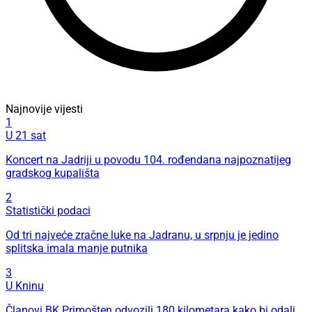
Najnovije vijesti
1
U 21 sat
Koncert na Jadriji u povodu 104. rođendana najpoznatijeg
gradskog kupališta
2
Statistički podaci
Od tri najveće zračne luke na Jadranu, u srpnju je jedino
splitska imala manje putnika
3
U Kninu
Članovi BK Primošten odvozili 180 kilometara kako bi odali