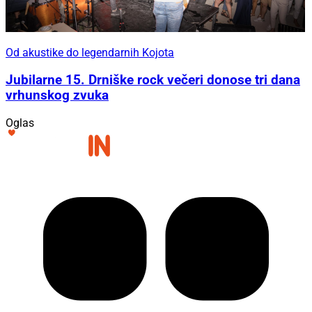
Od akustike do legendarnih Kojota
Jubilarne 15. Drniške rock večeri donose tri dana
vrhunskog zvuka
Oglas