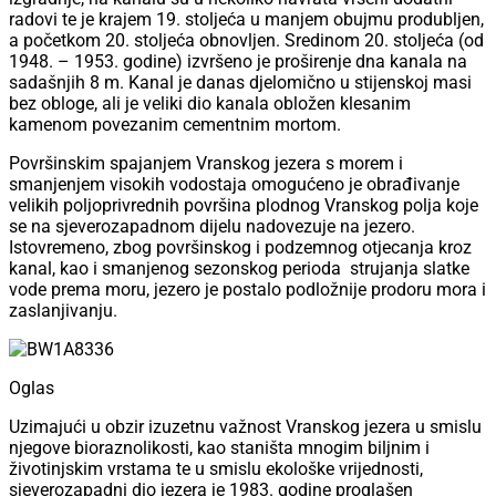
radovi te je krajem 19. stoljeća u manjem obujmu produbljen,
a početkom 20. stoljeća obnovljen. Sredinom 20. stoljeća (od
1948. – 1953. godine) izvršeno je proširenje dna kanala na
sadašnjih 8 m. Kanal je danas djelomično u stijenskoj masi
bez obloge, ali je veliki dio kanala obložen klesanim
kamenom povezanim cementnim mortom.
Površinskim spajanjem Vranskog jezera s morem i
smanjenjem visokih vodostaja omogućeno je obrađivanje
velikih poljoprivrednih površina plodnog Vranskog polja koje
se na sjeverozapadnom dijelu nadovezuje na jezero.
Istovremeno, zbog površinskog i podzemnog otjecanja kroz
kanal, kao i smanjenog sezonskog perioda strujanja slatke
vode prema moru, jezero je postalo podložnije prodoru mora i
zaslanjivanju.
Oglas
Uzimajući u obzir izuzetnu važnost Vranskog jezera u smislu
njegove bioraznolikosti, kao staništa mnogim biljnim i
životinjskim vrstama te u smislu ekološke vrijednosti,
sjeverozapadni dio jezera je 1983. godine proglašen