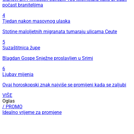
počast braniteljima
4
Tjedan nakon masovnog ulaska
Stotine maloljetnih migranata tumaraju ulicama Ceute
5
Suzaštitnica župe
Blagdan Gospe Snježne proslavljen u Srimi
6
Ljubav mijenja
Ovaj horoskopski znak najviše se promijeni kada se zaljubi
VIŠE
Oglas
/ PROMO
Idealno vrijeme za promjene