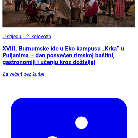
U srijedu, 12. kolovoza
XVIII. Burnumske ide u Eko kampusu „Krka“ u
Puljanima – dan posvećen rimskoj baštini,
gastronomiji i učenju kroz doživljaj
Za večeri bez žurbe