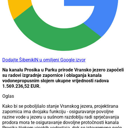
Dodajte ŠibenikIN u omiljeni Google izvor
Na kanalu Prosika u Parku prirode Vransko jezero započeli
su radovi izgradnje zapornice i oblaganja kanala
vodonepropusnim slojem ukupne vrijednosti radova
1.569.236,52 EUR.
Oglas
Kako bi se poboljšalo stanje Vranskog jezera, projektirana
zapornica ima dvojaku funkciju - osiguravanje povoljne
razine vode u jezeru u sušnom razdoblju radi sprječavanja
prodora mora te osiguravanje dovoljne protočnosti kanala
Prosika tijekom visokih vodostaja, dok se istovremeno neće