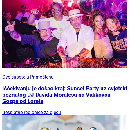
Ove subote u Primoštenu
Iščekivanju je došao kraj: Sunset Party uz svjetski
poznatog DJ Davida Moralesa na Vidikovcu
Gospe od Loreta
Besplatne radionice za djecu