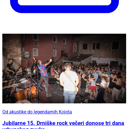
Od akustike do legendarnih Kojota
Jubilarne 15. Drniške rock večeri donose tri dana