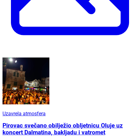
Uzavrela atmosfera
Pirovac svečano obilježio obljetnicu Oluje uz
koncert Dalmatina, bakljadu i vatromet