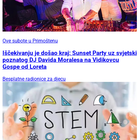
Ove subote u Primoštenu
Iščekivanju je došao kraj: Sunset Party uz svjetski
poznatog DJ Davida Moralesa na Vidikovcu
Gospe od Loreta
Besplatne radionice za djecu