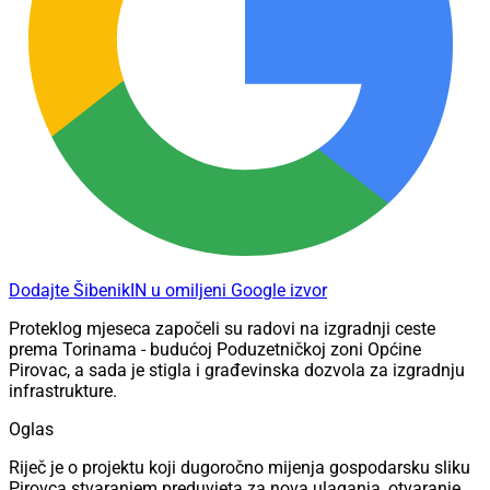
Dodajte ŠibenikIN u omiljeni Google izvor
Proteklog mjeseca započeli su radovi na izgradnji ceste
prema Torinama - budućoj Poduzetničkoj zoni Općine
Pirovac, a sada je stigla i građevinska dozvola za izgradnju
infrastrukture.
Oglas
Riječ je o projektu koji dugoročno mijenja gospodarsku sliku
Pirovca stvaranjem preduvjeta za nova ulaganja, otvaranje