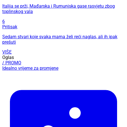
Italija se prži, Mađarska i Rumunjska gase rasvjetu zbog
toplinskog vala
6
Pritisak
Sedam stvari koje svaka mama želi reći naglas, ali ih ipak
prešuti
VIŠE
Oglas
/ PROMO
Idealno vrijeme za promjene