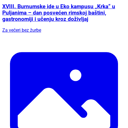
XVIII. Burnumske ide u Eko kampusu „Krka“ u
Puljanima – dan posvećen rimskoj baštini,
gastronomiji i učenju kroz doživljaj
Za večeri bez žurbe