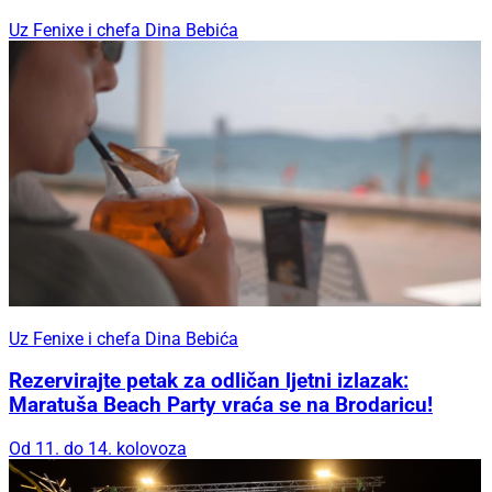
Uz Fenixe i chefa Dina Bebića
Uz Fenixe i chefa Dina Bebića
Rezervirajte petak za odličan ljetni izlazak:
Maratuša Beach Party vraća se na Brodaricu!
Od 11. do 14. kolovoza