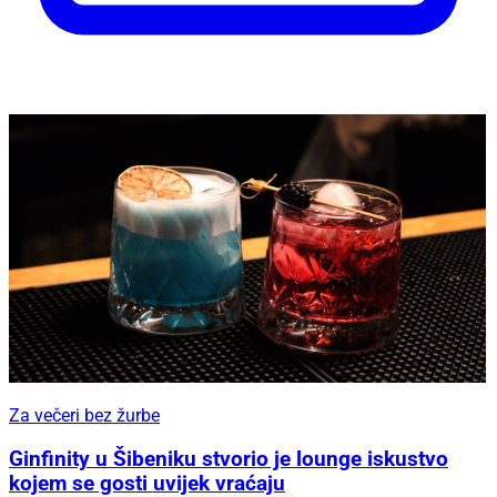
Za večeri bez žurbe
Ginfinity u Šibeniku stvorio je lounge iskustvo
kojem se gosti uvijek vraćaju