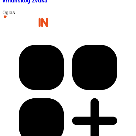
vrhunskog zvuka
Oglas