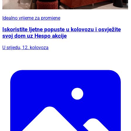
Idealno vrijeme za promjene
Iskoristite ljetne popuste u kolovozu i osvježite
svoj dom uz Hespo akcije
U srijedu, 12. kolovoza