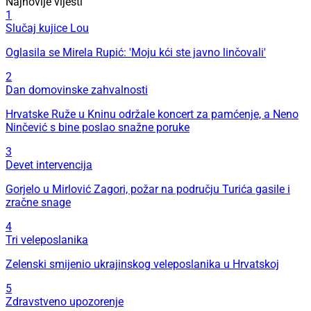
Najnovije vijesti
1
Slučaj kujice Lou
Oglasila se Mirela Rupić: 'Moju kći ste javno linčovali'
2
Dan domovinske zahvalnosti
Hrvatske Ruže u Kninu održale koncert za pamćenje, a Neno
Ninčević s bine poslao snažne poruke
3
Devet intervencija
Gorjelo u Mirlović Zagori, požar na području Turića gasile i
zračne snage
4
Tri veleposlanika
Zelenski smijenio ukrajinskog veleposlanika u Hrvatskoj
5
Zdravstveno upozorenje