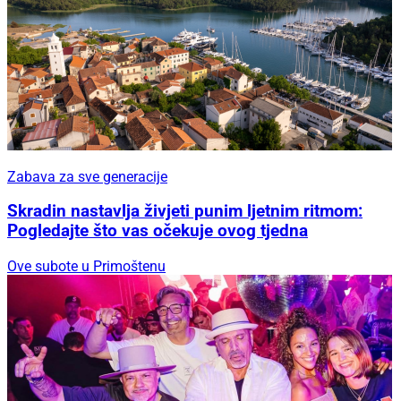
Zabava za sve generacije
Skradin nastavlja živjeti punim ljetnim ritmom:
Pogledajte što vas očekuje ovog tjedna
Ove subote u Primoštenu