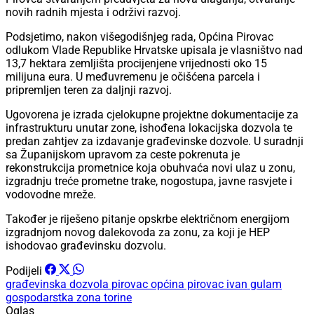
novih radnih mjesta i održivi razvoj.
Podsjetimo, nakon višegodišnjeg rada, Općina Pirovac
odlukom Vlade Republike Hrvatske upisala je vlasništvo nad
13,7 hektara zemljišta procijenjene vrijednosti oko 15
milijuna eura. U međuvremenu je očišćena parcela i
pripremljen teren za daljnji razvoj.
Ugovorena je izrada cjelokupne projektne dokumentacije za
infrastrukturu unutar zone, ishođena lokacijska dozvola te
predan zahtjev za izdavanje građevinske dozvole. U suradnji
sa Županijskom upravom za ceste pokrenuta je
rekonstrukcija prometnice koja obuhvaća novi ulaz u zonu,
izgradnju treće prometne trake, nogostupa, javne rasvjete i
vodovodne mreže.
Također je riješeno pitanje opskrbe električnom energijom
izgradnjom novog dalekovoda za zonu, za koji je HEP
ishodovao građevinsku dozvolu.
Podijeli
građevinska dozvola
pirovac
općina pirovac
ivan gulam
gospodarstka zona torine
Oglas