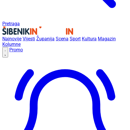
Pretraga
Najnovije
Vijesti
Županija
Scena
Sport
Kultura
Magazin
Kolumne
Promo