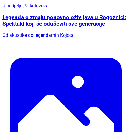
U nedjelju, 9. kolovoza
Legenda o zmaju ponovno oživljava u Rogoznici:
Spektakl koji će oduševiti sve generacije
Od akustike do legendarnih Kojota