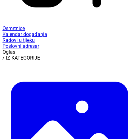
Osmrtnice
Kalendar događanja
Radovi u tijeku
Poslovni adresar
Oglas
/ IZ KATEGORIJE