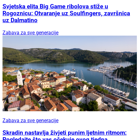
Svjetska elita Big Game ribolova stiže u
Rogoznicu: Otvaranje uz Soulfingers, završnica
uz Dalmatino
Zabava za sve generacije
Zabava za sve generacije
Skradin nastavlja živjeti punim ljetnim ritmom:
Pogledajte što vas očekuje ovog tjedna