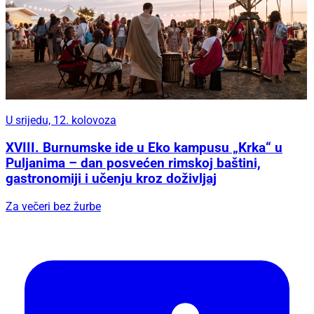
U srijedu, 12. kolovoza
XVIII. Burnumske ide u Eko kampusu „Krka“ u
Puljanima – dan posvećen rimskoj baštini,
gastronomiji i učenju kroz doživljaj
Za večeri bez žurbe