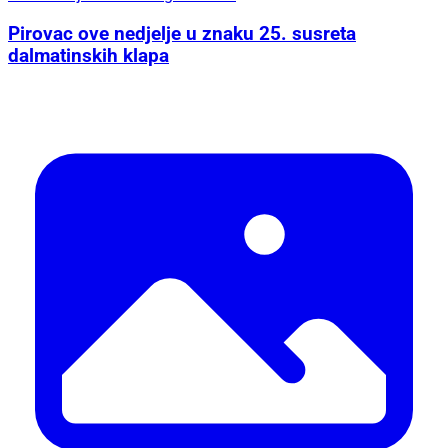
Pirovac ove nedjelje u znaku 25. susreta
dalmatinskih klapa