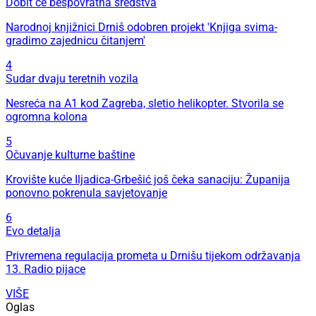
Dobit će bespovratna sredstva
Narodnoj knjižnici Drniš odobren projekt 'Knjiga svima-
gradimo zajednicu čitanjem'
4
Sudar dvaju teretnih vozila
Nesreća na A1 kod Zagreba, sletio helikopter. Stvorila se
ogromna kolona
5
Očuvanje kulturne baštine
Krovište kuće Iljadica-Grbešić još čeka sanaciju: Županija
ponovno pokrenula savjetovanje
6
Evo detalja
Privremena regulacija prometa u Drnišu tijekom održavanja
13. Radio pijace
VIŠE
Oglas