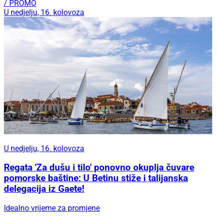
/ PROMO
U nedjelju, 16. kolovoza
U nedjelju, 16. kolovoza
Regata 'Za dušu i tilo' ponovno okuplja čuvare
pomorske baštine: U Betinu stiže i talijanska
delegacija iz Gaete!
Idealno vrijeme za promjene