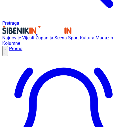
Pretraga
Najnovije
Vijesti
Županija
Scena
Sport
Kultura
Magazin
Kolumne
Promo