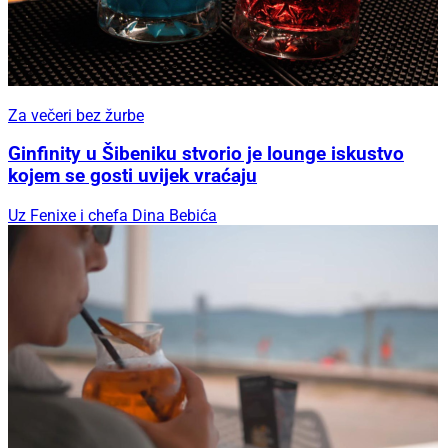
Za večeri bez žurbe
Ginfinity u Šibeniku stvorio je lounge iskustvo
kojem se gosti uvijek vraćaju
Uz Fenixe i chefa Dina Bebića