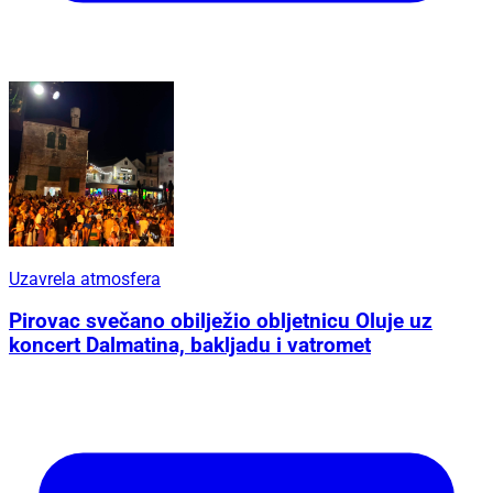
Uzavrela atmosfera
Pirovac svečano obilježio obljetnicu Oluje uz
koncert Dalmatina, bakljadu i vatromet