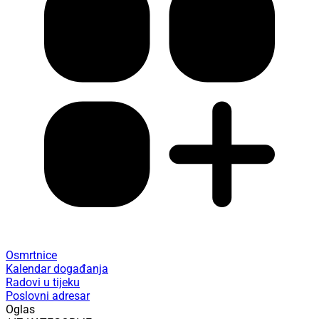
Osmrtnice
Kalendar događanja
Radovi u tijeku
Poslovni adresar
Oglas