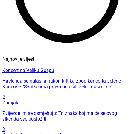
Najnovije vijesti
1
Koncert na Veliku Gospu
Hacienda se oglasila nakon kritika zbog koncerta Jelene
Karleuše: ‘Svatko ima pravo odlučiti želi li doći ili ne’
2
Zodijak
Zvijezde im se osmjehuju: Tri znaka kojima će se ovog
vikenda sve posložiti
3