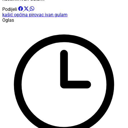
Podijeli
kašić
općina pirovac
ivan gulam
Oglas