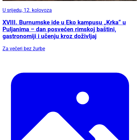
U srijedu, 12. kolovoza
XVIII. Burnumske ide u Eko kampusu „Krka“ u
Puljanima – dan posvećen rimskoj baštini,
gastronomiji i učenju kroz doživljaj
Za večeri bez žurbe