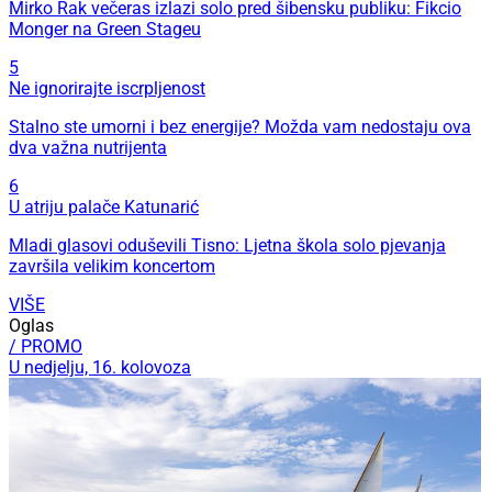
Mirko Rak večeras izlazi solo pred šibensku publiku: Fikcio
Monger na Green Stageu
5
Ne ignorirajte iscrpljenost
Stalno ste umorni i bez energije? Možda vam nedostaju ova
dva važna nutrijenta
6
U atriju palače Katunarić
Mladi glasovi oduševili Tisno: Ljetna škola solo pjevanja
završila velikim koncertom
VIŠE
Oglas
/ PROMO
U nedjelju, 16. kolovoza