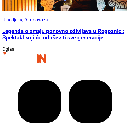
U nedjelju, 9. kolovoza
Legenda o zmaju ponovno oživljava u Rogoznici:
Spektakl koji će oduševiti sve generacije
Oglas