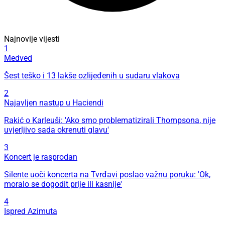
Najnovije vijesti
1
Medved
Šest teško i 13 lakše ozlijeđenih u sudaru vlakova
2
Najavljen nastup u Haciendi
Rakić o Karleuši: 'Ako smo problematizirali Thompsona, nije
uvjerljivo sada okrenuti glavu'
3
Koncert je rasprodan
Silente uoči koncerta na Tvrđavi poslao važnu poruku: 'Ok,
moralo se dogodit prije ili kasnije'
4
Ispred Azimuta