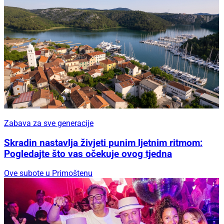
Zabava za sve generacije
Skradin nastavlja živjeti punim ljetnim ritmom:
Pogledajte što vas očekuje ovog tjedna
Ove subote u Primoštenu