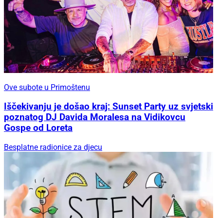
Ove subote u Primoštenu
Iščekivanju je došao kraj: Sunset Party uz svjetski
poznatog DJ Davida Moralesa na Vidikovcu
Gospe od Loreta
Besplatne radionice za djecu