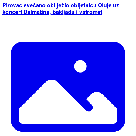
Uzavrela atmosfera
Pirovac svečano obilježio obljetnicu Oluje uz
koncert Dalmatina, bakljadu i vatromet