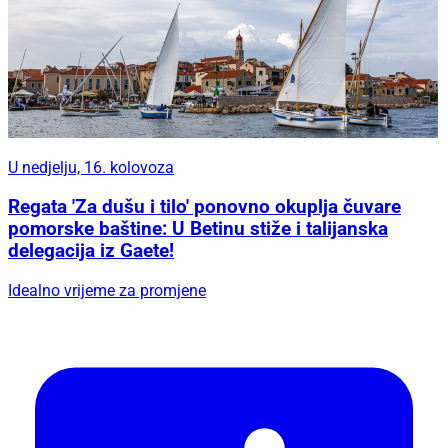
U nedjelju, 16. kolovoza
Regata 'Za dušu i tilo' ponovno okuplja čuvare
pomorske baštine: U Betinu stiže i talijanska
delegacija iz Gaete!
Idealno vrijeme za promjene