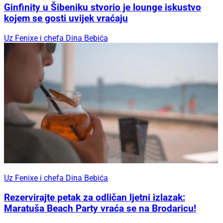
Ginfinity u Šibeniku stvorio je lounge iskustvo
kojem se gosti uvijek vraćaju
Uz Fenixe i chefa Dina Bebića
Uz Fenixe i chefa Dina Bebića
Rezervirajte petak za odličan ljetni izlazak:
Maratuša Beach Party vraća se na Brodaricu!