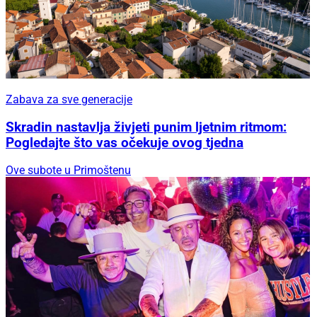
Zabava za sve generacije
Skradin nastavlja živjeti punim ljetnim ritmom:
Pogledajte što vas očekuje ovog tjedna
Ove subote u Primoštenu