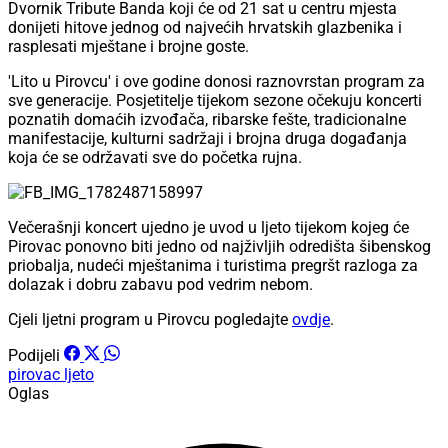
Dvornik Tribute Banda koji će od 21 sat u centru mjesta
donijeti hitove jednog od najvećih hrvatskih glazbenika i
rasplesati mještane i brojne goste.
'Lito u Pirovcu' i ove godine donosi raznovrstan program za
sve generacije. Posjetitelje tijekom sezone očekuju koncerti
poznatih domaćih izvođača, ribarske fešte, tradicionalne
manifestacije, kulturni sadržaji i brojna druga događanja
koja će se održavati sve do početka rujna.
Večerašnji koncert ujedno je uvod u ljeto tijekom kojeg će
Pirovac ponovno biti jedno od najživljih odredišta šibenskog
priobalja, nudeći mještanima i turistima pregršt razloga za
dolazak i dobru zabavu pod vedrim nebom.
Cjeli ljetni program u Pirovcu pogledajte
ovdje
.
Podijeli
pirovac
ljeto
Oglas