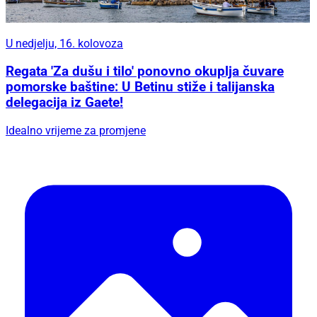
U nedjelju, 16. kolovoza
Regata 'Za dušu i tilo' ponovno okuplja čuvare
pomorske baštine: U Betinu stiže i talijanska
delegacija iz Gaete!
Idealno vrijeme za promjene