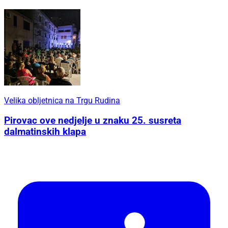
Velika obljetnica na Trgu Rudina
Pirovac ove nedjelje u znaku 25. susreta
dalmatinskih klapa