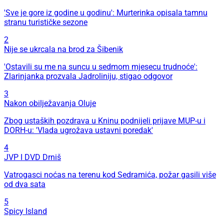
'Sve je gore iz godine u godinu': Murterinka opisala tamnu
stranu turističke sezone
2
Nije se ukrcala na brod za Šibenik
'Ostavili su me na suncu u sedmom mjesecu trudnoće':
Zlarinjanka prozvala Jadroliniju, stigao odgovor
3
Nakon obilježavanja Oluje
Zbog ustaških pozdrava u Kninu podnijeli prijave MUP-u i
DORH-u: 'Vlada ugrožava ustavni poredak'
4
JVP I DVD Drniš
Vatrogasci noćas na terenu kod Sedramića, požar gasili više
od dva sata
5
Spicy Island