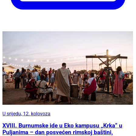
U srijedu, 12. kolovoza
XVIII. Burnumske ide u Eko kampusu „Krka“ u
Puljanima – dan posvećen rimskoj baštini,