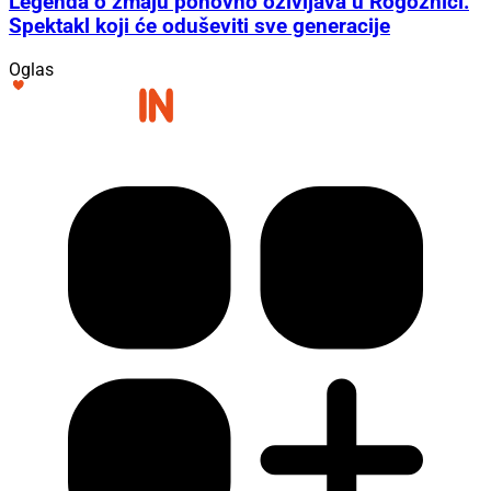
Legenda o zmaju ponovno oživljava u Rogoznici:
Spektakl koji će oduševiti sve generacije
Oglas