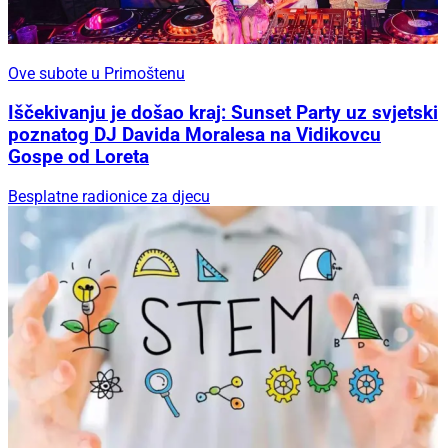
Ove subote u Primoštenu
Iščekivanju je došao kraj: Sunset Party uz svjetski
poznatog DJ Davida Moralesa na Vidikovcu
Gospe od Loreta
Besplatne radionice za djecu