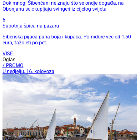
Dok mnogi Šibenčani ne znaju što se ondje događa, na
Obonjanu se okupljaju svingeri iz cijelog svijeta
6
Subotnja špica na pazaru
Šibenska pijaca puna boja i kupaca: Pomidore već od 1,50
eura, fažoleti po pet...
VIŠE
Oglas
/ PROMO
U nedjelju, 16. kolovoza