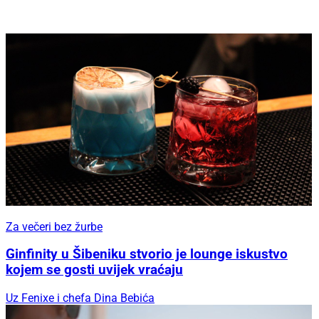
Za večeri bez žurbe
Ginfinity u Šibeniku stvorio je lounge iskustvo
kojem se gosti uvijek vraćaju
Uz Fenixe i chefa Dina Bebića