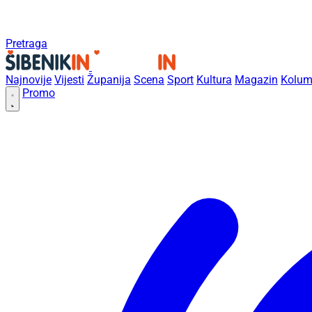
Pretraga
Najnovije
Vijesti
Županija
Scena
Sport
Kultura
Magazin
Kolum
Promo