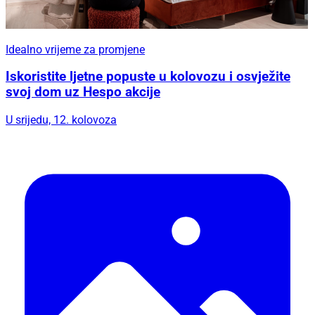
Idealno vrijeme za promjene
Iskoristite ljetne popuste u kolovozu i osvježite
svoj dom uz Hespo akcije
U srijedu, 12. kolovoza