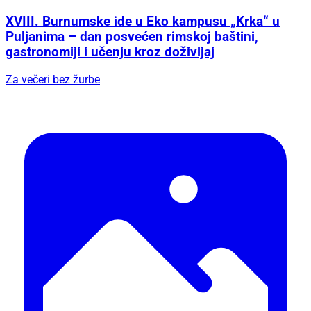
XVIII. Burnumske ide u Eko kampusu „Krka“ u
Puljanima – dan posvećen rimskoj baštini,
gastronomiji i učenju kroz doživljaj
Za večeri bez žurbe