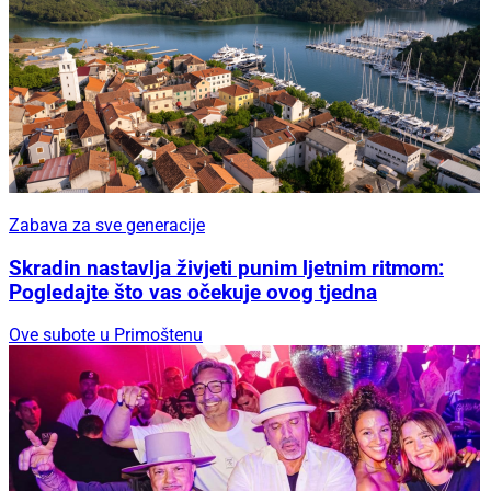
Zabava za sve generacije
Skradin nastavlja živjeti punim ljetnim ritmom:
Pogledajte što vas očekuje ovog tjedna
Ove subote u Primoštenu