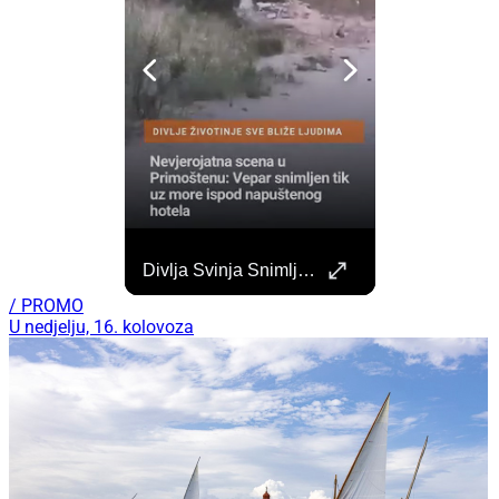
Započela Izgradnja Punionica Na Šibenskom Autobusnom Kolodvoru. Četiri Perona Zatvorena
Divlja Svinja Snimljena Uz More U Primoštenu
Započeli su radovi na izgradnji punionica na šibenskom Autobusnom kolodvoru za nove elektricne autobuse koji uskoro dolaze na šibenske ceste. https://sibenik.in/sibenik/zapocela-izgradnja-punionica-na-sibenskom-autobusnom-kolodvoru-cetiri-perona-zatvorena/
/ PROMO
U nedjelju, 16. kolovoza