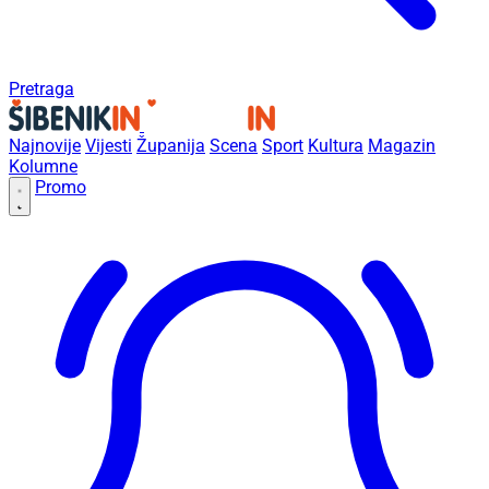
Pretraga
Najnovije
Vijesti
Županija
Scena
Sport
Kultura
Magazin
Kolumne
Promo