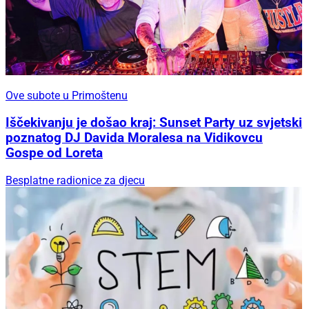
Ove subote u Primoštenu
Iščekivanju je došao kraj: Sunset Party uz svjetski
poznatog DJ Davida Moralesa na Vidikovcu
Gospe od Loreta
Besplatne radionice za djecu