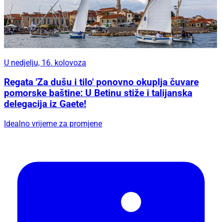
U nedjelju, 16. kolovoza
Regata 'Za dušu i tilo' ponovno okuplja čuvare
pomorske baštine: U Betinu stiže i talijanska
delegacija iz Gaete!
Idealno vrijeme za promjene