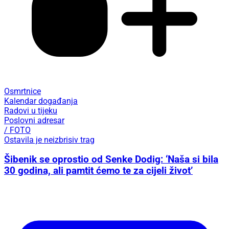
Osmrtnice
Kalendar događanja
Radovi u tijeku
Poslovni adresar
/ FOTO
Ostavila je neizbrisiv trag
Šibenik se oprostio od Senke Dodig: ‘Naša si bila
30 godina, ali pamtit ćemo te za cijeli život’