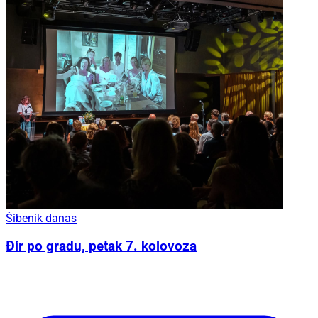
Šibenik danas
Đir po gradu, petak 7. kolovoza