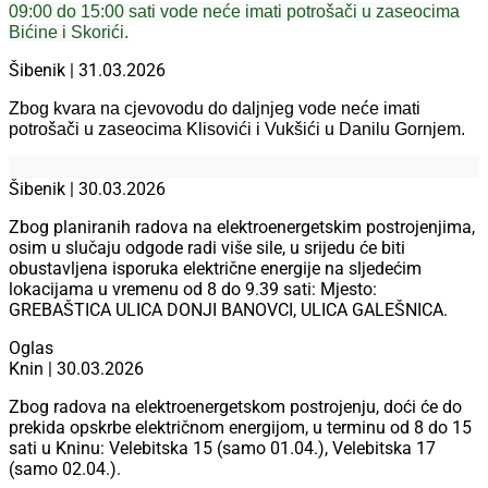
09:00 do 15:00 sati vode neće imati potrošači u zaseocima
Bićine i Skorići.
Šibenik | 31.03.2026
Zbog kvara na cjevovodu do daljnjeg vode neće imati
potrošači u zaseocima Klisovići i Vukšići u Danilu Gornjem.
Šibenik | 30.03.2026
Zbog planiranih radova na elektroenergetskim postrojenjima,
osim u slučaju odgode radi više sile, u srijedu će biti
obustavljena isporuka električne energije na sljedećim
lokacijama u vremenu od 8 do 9.39 sati: Mjesto:
GREBAŠTICA ULICA DONJI BANOVCI, ULICA GALEŠNICA.
Oglas
Knin | 30.03.2026
Zbog radova na elektroenergetskom postrojenju, doći će do 
prekida opskrbe električnom energijom, u terminu od 8 do 15 
sati u Kninu: Velebitska 15 (samo 01.04.), Velebitska 17 
(samo 02.04.).