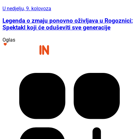
U nedjelju, 9. kolovoza
Legenda o zmaju ponovno oživljava u Rogoznici:
Spektakl koji će oduševiti sve generacije
Oglas