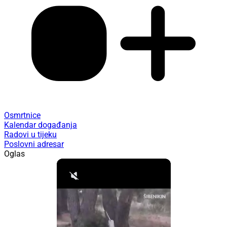
Osmrtnice
Kalendar događanja
Radovi u tijeku
Poslovni adresar
Oglas