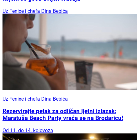
Uz Fenixe i chefa Dina Bebića
Uz Fenixe i chefa Dina Bebića
Rezervirajte petak za odličan ljetni izlazak:
Maratuša Beach Party vraća se na Brodaricu!
Od 11. do 14. kolovoza