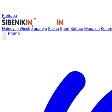
Pretraga
Najnovije
Vijesti
Županija
Scena
Sport
Kultura
Magazin
Kolum
Promo