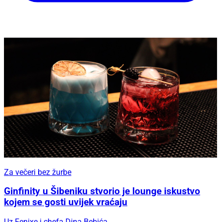
Za večeri bez žurbe
Ginfinity u Šibeniku stvorio je lounge iskustvo
kojem se gosti uvijek vraćaju
Uz Fenixe i chefa Dina Bebića