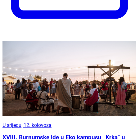
U srijedu, 12. kolovoza
XVIII. Burnumske ide u Eko kampusu „Krka“ u