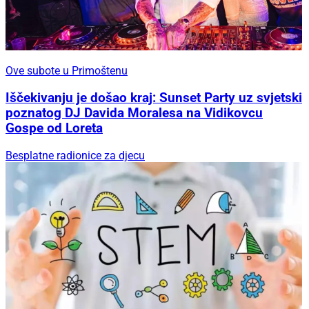
Ove subote u Primoštenu
Iščekivanju je došao kraj: Sunset Party uz svjetski
poznatog DJ Davida Moralesa na Vidikovcu
Gospe od Loreta
Besplatne radionice za djecu