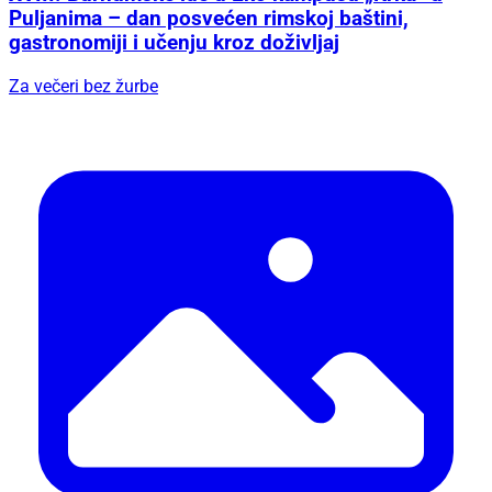
Puljanima – dan posvećen rimskoj baštini,
gastronomiji i učenju kroz doživljaj
Za večeri bez žurbe