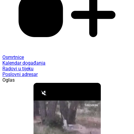
Osmrtnice
Kalendar događanja
Radovi u tijeku
Poslovni adresar
Oglas