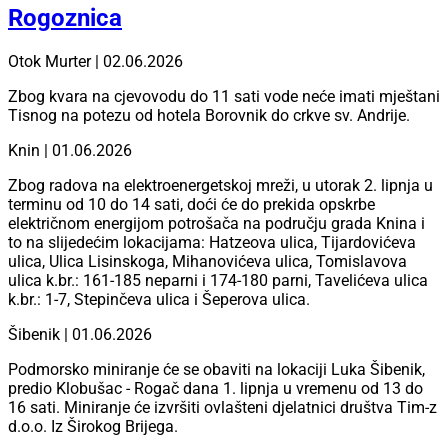
Rogoznica
Otok Murter | 02.06.2026
Zbog kvara na cjevovodu do 11 sati vode neće imati mještani
Tisnog na potezu od hotela Borovnik do crkve sv. Andrije.
Knin | 01.06.2026
Zbog radova na elektroenergetskoj mreži, u utorak 2. lipnja u
terminu od 10 do 14 sati, doći će do prekida opskrbe
električnom energijom potrošača na području grada Knina i
to na slijedećim lokacijama: Hatzeova ulica, Tijardovićeva
ulica, Ulica Lisinskoga, Mihanovićeva ulica, Tomislavova
ulica k.br.: 161-185 neparni i 174-180 parni, Tavelićeva ulica
k.br.: 1-7, Stepinčeva ulica i Šeperova ulica.
Šibenik | 01.06.2026
Podmorsko miniranje će se obaviti na lokaciji Luka Šibenik,
predio Klobušac - Rogač dana 1. lipnja u vremenu od 13 do
16 sati. Miniranje će izvršiti ovlašteni djelatnici društva Tim-z
d.o.o. Iz Širokog Brijega.