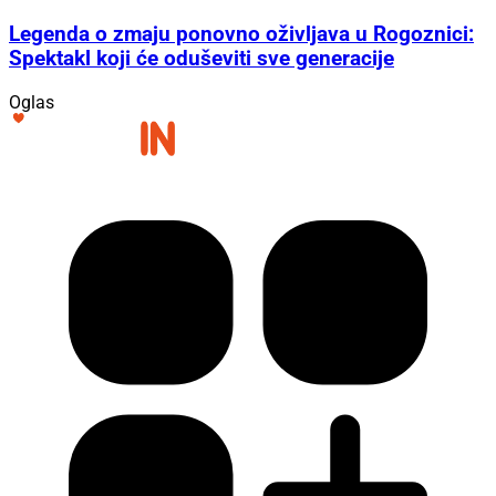
Legenda o zmaju ponovno oživljava u Rogoznici:
Spektakl koji će oduševiti sve generacije
Oglas