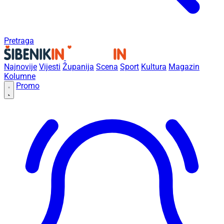
Pretraga
Najnovije
Vijesti
Županija
Scena
Sport
Kultura
Magazin
Kolumne
Promo