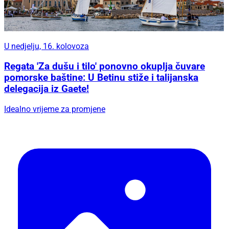
U nedjelju, 16. kolovoza
Regata 'Za dušu i tilo' ponovno okuplja čuvare
pomorske baštine: U Betinu stiže i talijanska
delegacija iz Gaete!
Idealno vrijeme za promjene