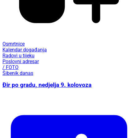
Osmrtnice
Kalendar događanja
Radovi u tijeku
Poslovni adresar
/ FOTO
Šibenik danas
Đir po gradu, nedjelja 9. kolovoza