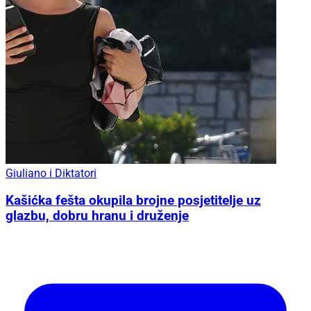
Giuliano i Diktatori
Kašićka fešta okupila brojne posjetitelje uz
glazbu, dobru hranu i druženje