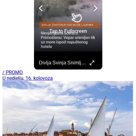
Započela Izgradnja Punionica Na Šibenskom Autobusnom Kolodvoru. Četiri Perona Zatvorena
Divlja Svinja Snimljena Uz More U Primoštenu
Započeli su radovi na izgradnji punionica na šibenskom Autobusnom kolodvoru za nove elektricne autobuse koji uskoro dolaze na šibenske ceste. https://sibenik.in/sibenik/zapocela-izgradnja-punionica-na-sibenskom-autobusnom-kolodvoru-cetiri-perona-zatvorena/
/ PROMO
U nedjelju, 16. kolovoza