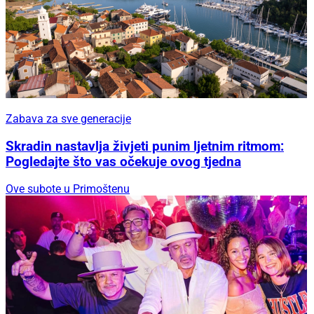
Zabava za sve generacije
Skradin nastavlja živjeti punim ljetnim ritmom:
Pogledajte što vas očekuje ovog tjedna
Ove subote u Primoštenu