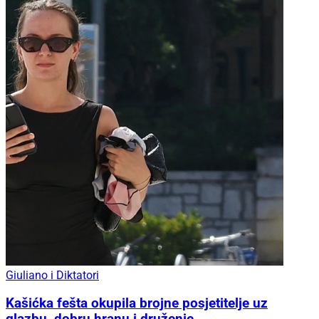
Giuliano i Diktatori
Kašićka fešta okupila brojne posjetitelje uz
glazbu, dobru hranu i druženje