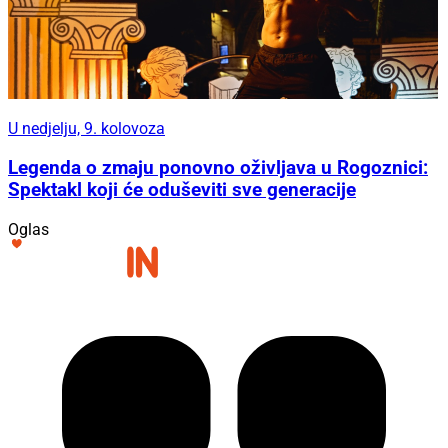
U nedjelju, 9. kolovoza
Legenda o zmaju ponovno oživljava u Rogoznici:
Spektakl koji će oduševiti sve generacije
Oglas