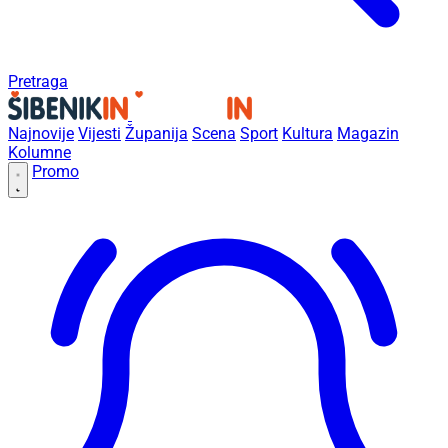
Pretraga
Najnovije
Vijesti
Županija
Scena
Sport
Kultura
Magazin
Kolumne
Promo