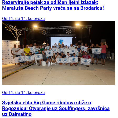
Rezervirajte petak za odličan ljetni izlazak:
Maratuša Beach Party vraća se na Brodaricu!
Od 11. do 14. kolovoza
Od 11. do 14. kolovoza
Svjetska elita Big Game ribolova stiže u
Rogoznicu: Otvaranje uz Soulfingers, završnica
uz Dalmatino