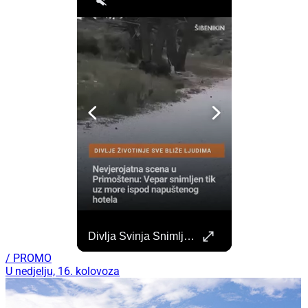
Započela Izgradnja Punionica Na Šibenskom Autobusnom Kolodvoru. Četiri Perona Zatvorena
Divlja Svinja Snimljena Uz More U Primoštenu
Započeli su radovi na izgradnji punionica na šibenskom Autobusnom kolodvoru za nove elektricne autobuse koji uskoro dolaze na šibenske ceste. https://sibenik.in/sibenik/zapocela-izgradnja-punionica-na-sibenskom-autobusnom-kolodvoru-cetiri-perona-zatvorena/
/ PROMO
U nedjelju, 16. kolovoza