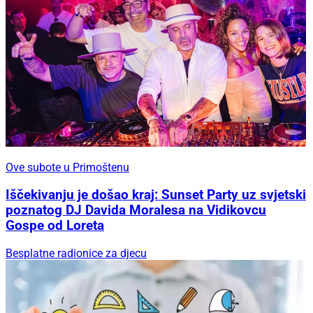
Ove subote u Primoštenu
Iščekivanju je došao kraj: Sunset Party uz svjetski
poznatog DJ Davida Moralesa na Vidikovcu
Gospe od Loreta
Besplatne radionice za djecu