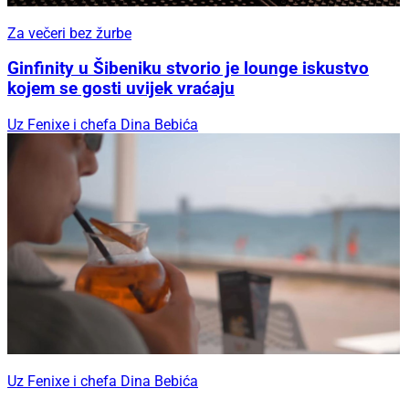
Za večeri bez žurbe
Ginfinity u Šibeniku stvorio je lounge iskustvo
kojem se gosti uvijek vraćaju
Uz Fenixe i chefa Dina Bebića
Uz Fenixe i chefa Dina Bebića