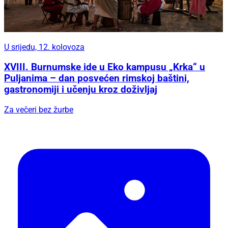
U srijedu, 12. kolovoza
XVIII. Burnumske ide u Eko kampusu „Krka“ u
Puljanima – dan posvećen rimskoj baštini,
gastronomiji i učenju kroz doživljaj
Za večeri bez žurbe