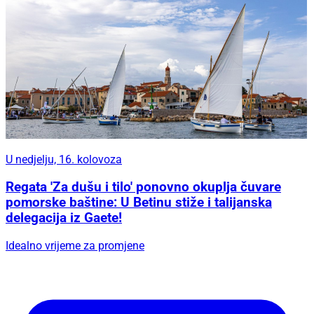
U nedjelju, 16. kolovoza
Regata 'Za dušu i tilo' ponovno okuplja čuvare
pomorske baštine: U Betinu stiže i talijanska
delegacija iz Gaete!
Idealno vrijeme za promjene