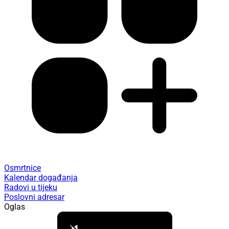
Osmrtnice
Kalendar događanja
Radovi u tijeku
Poslovni adresar
Oglas