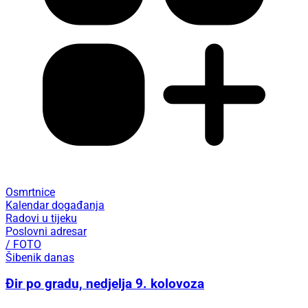
Osmrtnice
Kalendar događanja
Radovi u tijeku
Poslovni adresar
/ FOTO
Šibenik danas
Đir po gradu, nedjelja 9. kolovoza