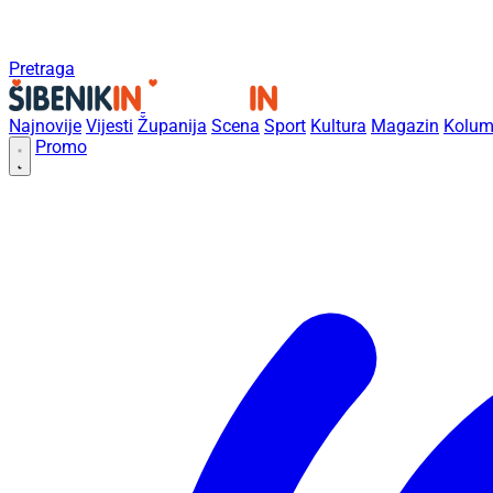
Pretraga
Najnovije
Vijesti
Županija
Scena
Sport
Kultura
Magazin
Kolum
Promo