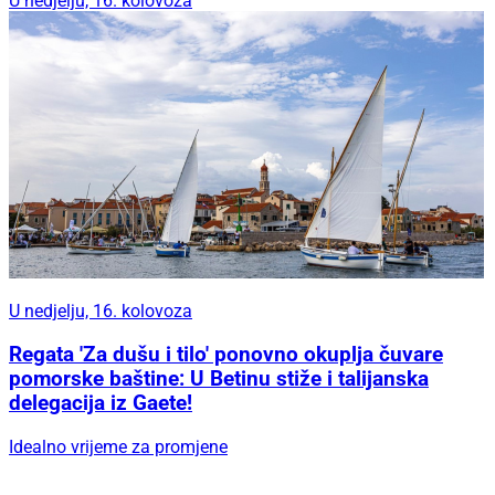
U nedjelju, 16. kolovoza
U nedjelju, 16. kolovoza
Regata 'Za dušu i tilo' ponovno okuplja čuvare
pomorske baštine: U Betinu stiže i talijanska
delegacija iz Gaete!
Idealno vrijeme za promjene