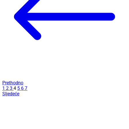
Prethodno
1
2
3
4
5
6
7
Sljedeće