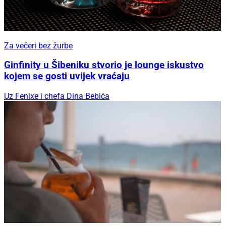
Za večeri bez žurbe
Ginfinity u Šibeniku stvorio je lounge iskustvo
kojem se gosti uvijek vraćaju
Uz Fenixe i chefa Dina Bebića