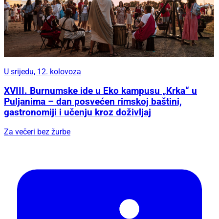
U srijedu, 12. kolovoza
XVIII. Burnumske ide u Eko kampusu „Krka“ u
Puljanima – dan posvećen rimskoj baštini,
gastronomiji i učenju kroz doživljaj
Za večeri bez žurbe