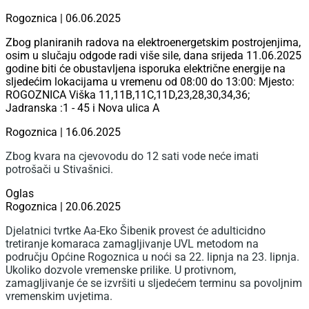
Rogoznica | 06.06.2025
Zbog planiranih radova na elektroenergetskim postrojenjima,
osim u slučaju odgode radi više sile, dana srijeda 11.06.2025
godine biti će obustavljena isporuka električne energije na
sljedećim lokacijama u vremenu od 08:00 do 13:00: Mjesto:
ROGOZNICA Viška 11,11B,11C,11D,23,28,30,34,36;
Jadranska :1 - 45 i Nova ulica A
Rogoznica | 16.06.2025
Zbog kvara na cjevovodu do 12 sati vode neće imati
potrošači u Stivašnici.
Oglas
Rogoznica | 20.06.2025
Djelatnici tvrtke Aa-Eko Šibenik provest će adulticidno
tretiranje komaraca zamagljivanje UVL metodom na
području Općine Rogoznica u noći sa 22. lipnja na 23. lipnja.
Ukoliko dozvole vremenske prilike. U protivnom,
zamagljivanje će se izvršiti u sljedećem terminu sa povoljnim
vremenskim uvjetima.