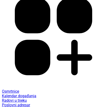
Osmrtnice
Kalendar događanja
Radovi u tijeku
Poslovni adresar