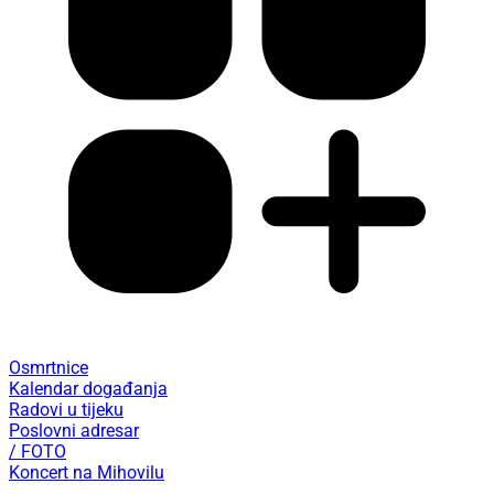
Osmrtnice
Kalendar događanja
Radovi u tijeku
Poslovni adresar
/ FOTO
Koncert na Mihovilu