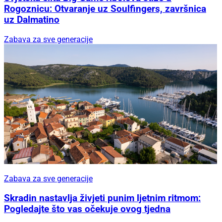
Rogoznicu: Otvaranje uz Soulfingers, završnica
uz Dalmatino
Zabava za sve generacije
Zabava za sve generacije
Skradin nastavlja živjeti punim ljetnim ritmom:
Pogledajte što vas očekuje ovog tjedna