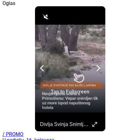
Oglas
Započela Izgradnja Punionica Na Šibenskom Autobusnom Kolodvoru. Četiri Perona Zatvorena
Divlja Svinja Snimljena Uz More U Primoštenu
Započeli su radovi na izgradnji punionica na šibenskom Autobusnom kolodvoru za nove elektricne autobuse koji uskoro dolaze na šibenske ceste. https://sibenik.in/sibenik/zapocela-izgradnja-punionica-na-sibenskom-autobusnom-kolodvoru-cetiri-perona-zatvorena/
/ PROMO