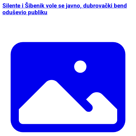
Silente i Šibenik vole se javno, dubrovački bend
oduševio publiku