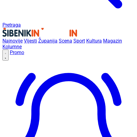
Pretraga
Najnovije
Vijesti
Županija
Scena
Sport
Kultura
Magazin
Kolumne
Promo