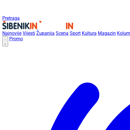
Pretraga
Najnovije
Vijesti
Županija
Scena
Sport
Kultura
Magazin
Kolum
Promo