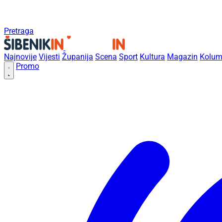
Pretraga
Najnovije
Vijesti
Županija
Scena
Sport
Kultura
Magazin
Kolum
Promo