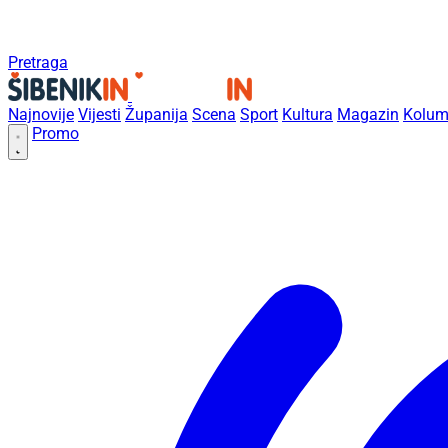
Pretraga
Najnovije
Vijesti
Županija
Scena
Sport
Kultura
Magazin
Kolum
Promo