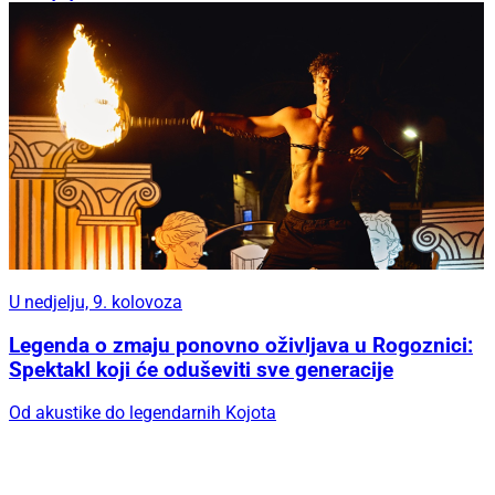
U nedjelju, 9. kolovoza
Legenda o zmaju ponovno oživljava u Rogoznici:
Spektakl koji će oduševiti sve generacije
Od akustike do legendarnih Kojota