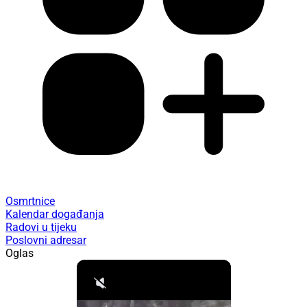
Osmrtnice
Kalendar događanja
Radovi u tijeku
Poslovni adresar
Oglas