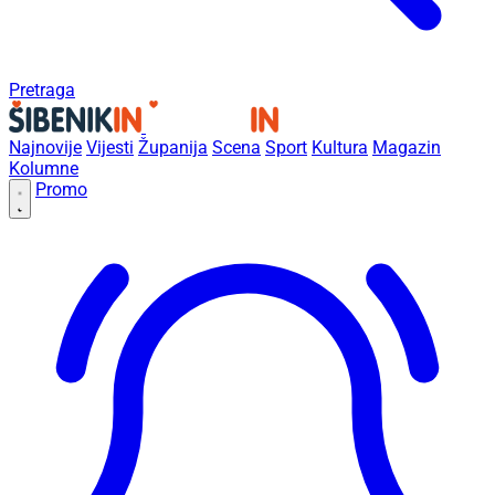
Pretraga
Najnovije
Vijesti
Županija
Scena
Sport
Kultura
Magazin
Kolumne
Promo