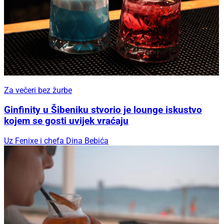
Za večeri bez žurbe
Ginfinity u Šibeniku stvorio je lounge iskustvo
kojem se gosti uvijek vraćaju
Uz Fenixe i chefa Dina Bebića