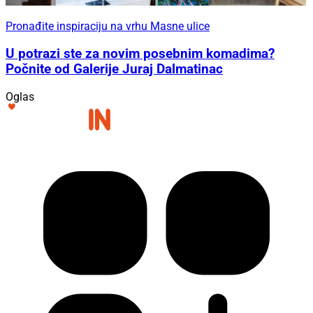
Pronađite inspiraciju na vrhu Masne ulice
U potrazi ste za novim posebnim komadima?
Počnite od Galerije Juraj Dalmatinac
Oglas