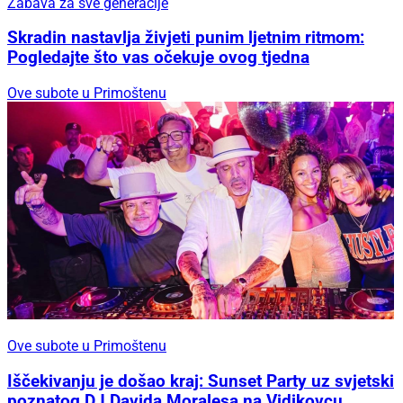
Zabava za sve generacije
Skradin nastavlja živjeti punim ljetnim ritmom:
Pogledajte što vas očekuje ovog tjedna
Ove subote u Primoštenu
Ove subote u Primoštenu
Iščekivanju je došao kraj: Sunset Party uz svjetski
poznatog DJ Davida Moralesa na Vidikovcu