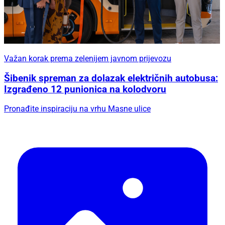
Važan korak prema zelenijem javnom prijevozu
Šibenik spreman za dolazak električnih autobusa:
Izgrađeno 12 punionica na kolodvoru
Pronađite inspiraciju na vrhu Masne ulice