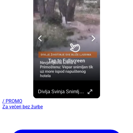
Tap to Fullscreen
Započela Izgradnja Punionica Na Šibenskom Autobusnom Kolodvoru. Četiri Perona Zatvorena
Divlja Svinja Snimljena Uz More U Primoštenu
Započeli su radovi na izgradnji punionica na šibenskom Autobusnom kolodvoru za nove elektricne autobuse koji uskoro dolaze na šibenske ceste. https://sibenik.in/sibenik/zapocela-izgradnja-punionica-na-sibenskom-autobusnom-kolodvoru-cetiri-perona-zatvorena/
/ PROMO
Za večeri bez žurbe