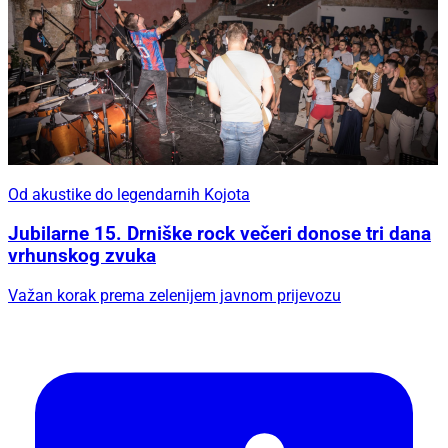
Od akustike do legendarnih Kojota
Jubilarne 15. Drniške rock večeri donose tri dana
vrhunskog zvuka
Važan korak prema zelenijem javnom prijevozu