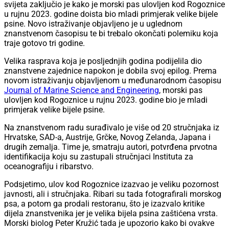
svijeta zaključio je kako je morski pas ulovljen kod Rogoznice
u rujnu 2023. godine doista bio mladi primjerak velike bijele
psine. Novo istraživanje objavljeno je u uglednom
znanstvenom časopisu te bi trebalo okončati polemiku koja
traje gotovo tri godine.
Velika rasprava koja je posljednjih godina podijelila dio
znanstvene zajednice napokon je dobila svoj epilog. Prema
novom istraživanju objavljenom u međunarodnom časopisu
Journal of Marine Science and Engineering
, morski pas
ulovljen kod Rogoznice u rujnu 2023. godine bio je mladi
primjerak velike bijele psine.
Na znanstvenom radu surađivalo je više od 20 stručnjaka iz
Hrvatske, SAD-a, Austrije, Grčke, Novog Zelanda, Japana i
drugih zemalja. Time je, smatraju autori, potvrđena prvotna
identifikacija koju su zastupali stručnjaci Instituta za
oceanografiju i ribarstvo.
Podsjetimo, ulov kod Rogoznice izazvao je veliku pozornost
javnosti, ali i stručnjaka. Ribari su tada fotografirali morskog
psa, a potom ga prodali restoranu, što je izazvalo kritike
dijela znanstvenika jer je velika bijela psina zaštićena vrsta.
Morski biolog Peter Kružić tada je upozorio kako bi ovakve