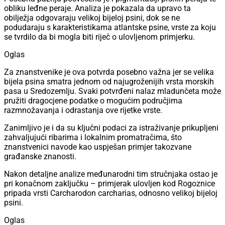
obliku leđne peraje. Analiza je pokazala da upravo ta
obilježja odgovaraju velikoj bijeloj psini, dok se ne
podudaraju s karakteristikama atlantske psine, vrste za koju
se tvrdilo da bi mogla biti riječ o ulovljenom primjerku.
Oglas
Za znanstvenike je ova potvrda posebno važna jer se velika
bijela psina smatra jednom od najugroženijih vrsta morskih
pasa u Sredozemlju. Svaki potvrđeni nalaz mladunčeta može
pružiti dragocjene podatke o mogućim područjima
razmnožavanja i odrastanja ove rijetke vrste.
Zanimljivo je i da su ključni podaci za istraživanje prikupljeni
zahvaljujući ribarima i lokalnim promatračima, što
znanstvenici navode kao uspješan primjer takozvane
građanske znanosti.
Nakon detaljne analize međunarodni tim stručnjaka ostao je
pri konačnom zaključku – primjerak ulovljen kod Rogoznice
pripada vrsti Carcharodon carcharias, odnosno velikoj bijeloj
psini.
Oglas