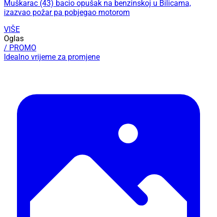
Muškarac (43) bacio opušak na benzinskoj u Bilicama,
izazvao požar pa pobjegao motorom
VIŠE
Oglas
/ PROMO
Idealno vrijeme za promjene