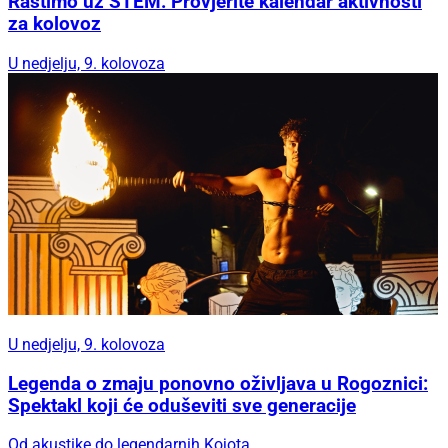
Rastimo uz STEM: Provjerite kalendar aktivnosti
za kolovoz
U nedjelju, 9. kolovoza
U nedjelju, 9. kolovoza
Legenda o zmaju ponovno oživljava u Rogoznici:
Spektakl koji će oduševiti sve generacije
Od akustike do legendarnih Kojota