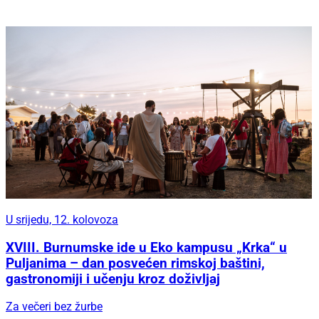
U srijedu, 12. kolovoza
XVIII. Burnumske ide u Eko kampusu „Krka“ u
Puljanima – dan posvećen rimskoj baštini,
gastronomiji i učenju kroz doživljaj
Za večeri bez žurbe