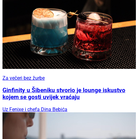
Za večeri bez žurbe
Ginfinity u Šibeniku stvorio je lounge iskustvo
kojem se gosti uvijek vraćaju
Uz Fenixe i chefa Dina Bebića