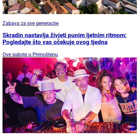
Zabava za sve generacije
Skradin nastavlja živjeti punim ljetnim ritmom:
Pogledajte što vas očekuje ovog tjedna
Ove subote u Primoštenu