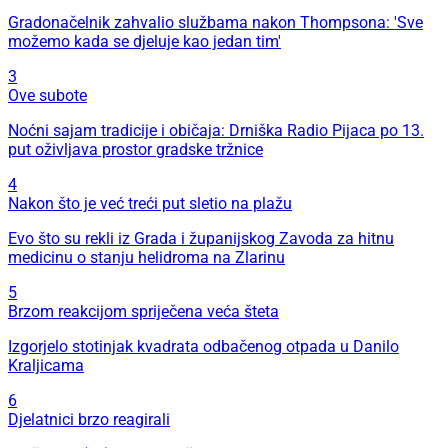
Gradonačelnik zahvalio službama nakon Thompsona: 'Sve
možemo kada se djeluje kao jedan tim'
3
Ove subote
Noćni sajam tradicije i običaja: Drniška Radio Pijaca po 13.
put oživljava prostor gradske tržnice
4
Nakon što je već treći put sletio na plažu
Evo što su rekli iz Grada i županijskog Zavoda za hitnu
medicinu o stanju helidroma na Zlarinu
5
Brzom reakcijom spriječena veća šteta
Izgorjelo stotinjak kvadrata odbačenog otpada u Danilo
Kraljicama
6
Djelatnici brzo reagirali