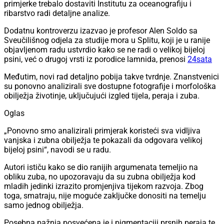
primjerke trebalo dostaviti Institutu za oceanografiju i
ribarstvo radi detaljne analize.
Dodatnu kontroverzu izazvao je profesor Alen Soldo sa
Sveučilišnog odjela za studije mora u Splitu, koji je u ranije
objavljenom radu ustvrdio kako se ne radi o velikoj bijeloj
psini, već o drugoj vrsti iz porodice lamnida, prenosi
24sata
Međutim, novi rad detaljno pobija takve tvrdnje. Znanstvenici
su ponovno analizirali sve dostupne fotografije i morfološka
obilježja životinje, uključujući izgled tijela, peraja i zuba.
Oglas
„Ponovno smo analizirali primjerak koristeći sva vidljiva
vanjska i zubna obilježja te pokazali da odgovara velikoj
bijeloj psini“, navodi se u radu.
Autori ističu kako se dio ranijih argumenata temeljio na
obliku zuba, no upozoravaju da su zubna obilježja kod
mladih jedinki izrazito promjenjiva tijekom razvoja. Zbog
toga, smatraju, nije moguće zaključke donositi na temelju
samo jednog obilježja.
Posebna pažnja posvećena je i pigmentaciji prsnih peraja te