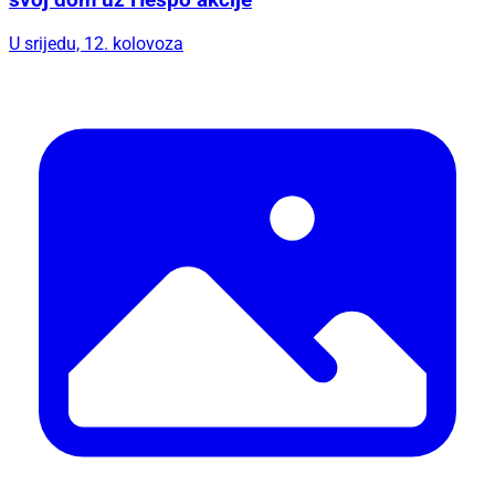
svoj dom uz Hespo akcije
U srijedu, 12. kolovoza