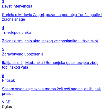
3
Devet intervencija
Gorjelo u Mirlović Zagori, požar na području Turića gasile i
zračne snage
4
Tri veleposlanika
Zelenski smijenio ukrajinskog veleposlanika u Hrvatskoj
5
Zdravstveno upozorenje
Italija se prži, Mađarska i Rumunjska gase rasvjetu zbog
toplinskog vala
6
Pritisak
Sedam stvari koje svaka mama želi reći naglas, ali ih ipak
prešuti
VIŠE
Oglas