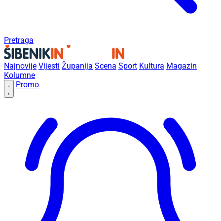
Pretraga
Najnovije
Vijesti
Županija
Scena
Sport
Kultura
Magazin
Kolumne
Promo