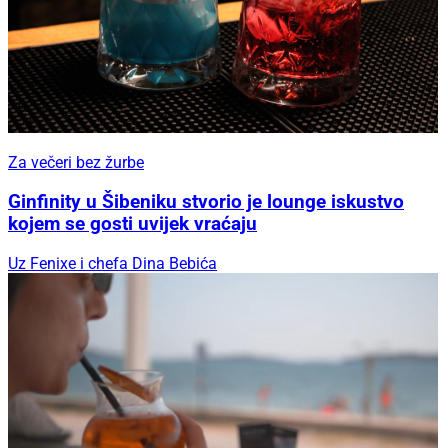
Za večeri bez žurbe
Ginfinity u Šibeniku stvorio je lounge iskustvo
kojem se gosti uvijek vraćaju
Uz Fenixe i chefa Dina Bebića