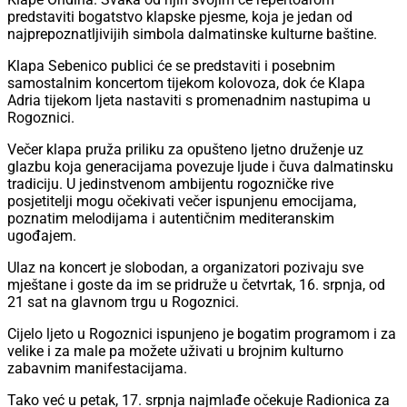
predstaviti bogatstvo klapske pjesme, koja je jedan od
najprepoznatljivijih simbola dalmatinske kulturne baštine.
Klapa Sebenico publici će se predstaviti i posebnim
samostalnim koncertom tijekom kolovoza, dok će Klapa
Adria tijekom ljeta nastaviti s promenadnim nastupima u
Rogoznici.
Večer klapa pruža priliku za opušteno ljetno druženje uz
glazbu koja generacijama povezuje ljude i čuva dalmatinsku
tradiciju. U jedinstvenom ambijentu rogozničke rive
posjetitelji mogu očekivati večer ispunjenu emocijama,
poznatim melodijama i autentičnim mediteranskim
ugođajem.
Ulaz na koncert je slobodan, a organizatori pozivaju sve
mještane i goste da im se pridruže u četvrtak, 16. srpnja, od
21 sat na glavnom trgu u Rogoznici.
Cijelo ljeto u Rogoznici ispunjeno je bogatim programom i za
velike i za male pa možete uživati u brojnim kulturno
zabavnim manifestacijama.
Tako već u petak, 17. srpnja najmlađe očekuje Radionica za