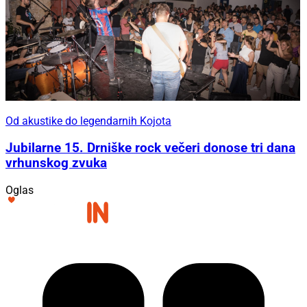
Od akustike do legendarnih Kojota
Jubilarne 15. Drniške rock večeri donose tri dana
vrhunskog zvuka
Oglas