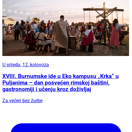
U srijedu, 12. kolovoza
XVIII. Burnumske ide u Eko kampusu „Krka“ u
Puljanima – dan posvećen rimskoj baštini,
gastronomiji i učenju kroz doživljaj
Za večeri bez žurbe