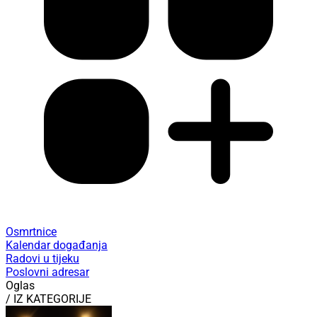
Osmrtnice
Kalendar događanja
Radovi u tijeku
Poslovni adresar
Oglas
/ IZ KATEGORIJE