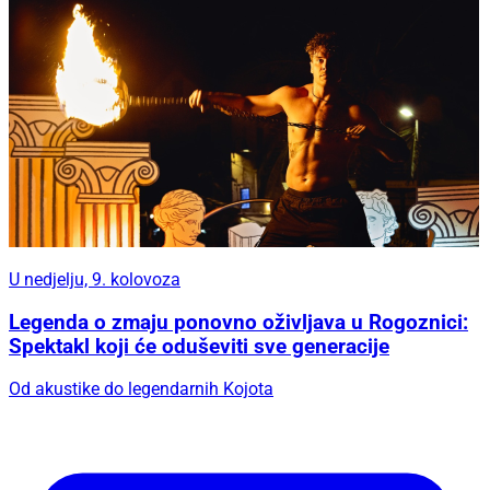
U nedjelju, 9. kolovoza
Legenda o zmaju ponovno oživljava u Rogoznici:
Spektakl koji će oduševiti sve generacije
Od akustike do legendarnih Kojota