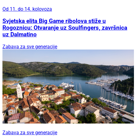
Od 11. do 14. kolovoza
Svjetska elita Big Game ribolova stiže u
Rogoznicu: Otvaranje uz Soulfingers, završnica
uz Dalmatino
Zabava za sve generacije
Zabava za sve generacije