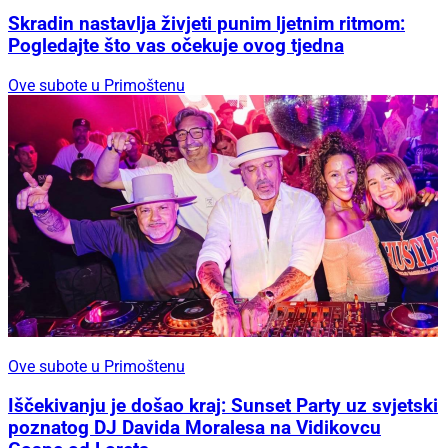
Skradin nastavlja živjeti punim ljetnim ritmom:
Pogledajte što vas očekuje ovog tjedna
Ove subote u Primoštenu
Ove subote u Primoštenu
Iščekivanju je došao kraj: Sunset Party uz svjetski
poznatog DJ Davida Moralesa na Vidikovcu