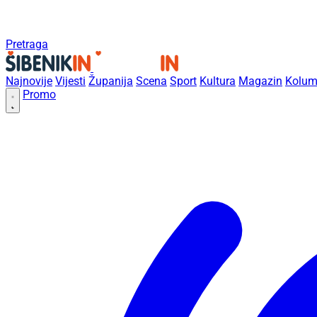
Pretraga
Najnovije
Vijesti
Županija
Scena
Sport
Kultura
Magazin
Kolum
Promo