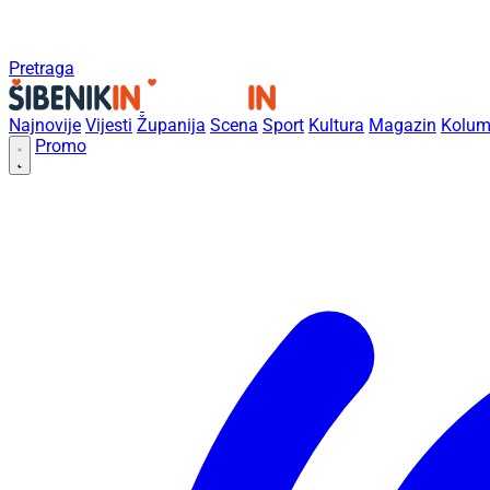
Pretraga
Najnovije
Vijesti
Županija
Scena
Sport
Kultura
Magazin
Kolum
Promo