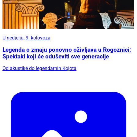
U nedjelju, 9. kolovoza
Legenda o zmaju ponovno oživljava u Rogoznici:
Spektakl koji će oduševiti sve generacije
Od akustike do legendarnih Kojota