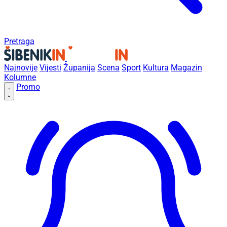
Pretraga
Najnovije
Vijesti
Županija
Scena
Sport
Kultura
Magazin
Kolumne
Promo