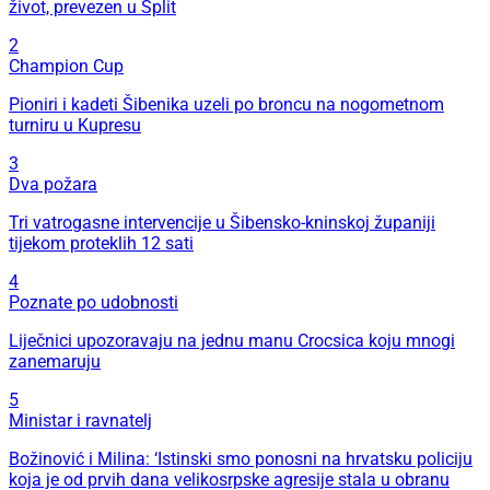
život, prevezen u Split
2
Champion Cup
Pioniri i kadeti Šibenika uzeli po broncu na nogometnom
turniru u Kupresu
3
Dva požara
Tri vatrogasne intervencije u Šibensko-kninskoj županiji
tijekom proteklih 12 sati
4
Poznate po udobnosti
Liječnici upozoravaju na jednu manu Crocsica koju mnogi
zanemaruju
5
Ministar i ravnatelj
Božinović i Milina: ‘Istinski smo ponosni na hrvatsku policiju
koja je od prvih dana velikosrpske agresije stala u obranu