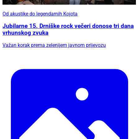
Od akustike do legendarnih Kojota
Jubilarne 15. Drniške rock večeri donose tri dana
vrhunskog zvuka
Važan korak prema zelenijem javnom prijevozu