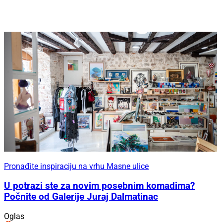
Pronađite inspiraciju na vrhu Masne ulice
U potrazi ste za novim posebnim komadima?
Počnite od Galerije Juraj Dalmatinac
Oglas