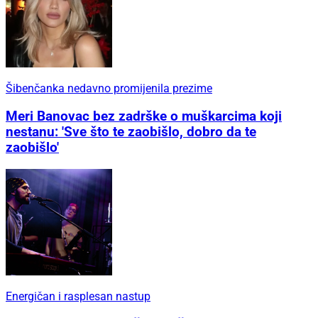
Šibenčanka nedavno promijenila prezime
Meri Banovac bez zadrške o muškarcima koji
nestanu: 'Sve što te zaobišlo, dobro da te
zaobišlo'
Energičan i rasplesan nastup