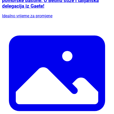
pomorske baštine: U Betinu stiže i talijanska
delegacija iz Gaete!
Idealno vrijeme za promjene