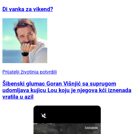
Di vanka za vikend?
Prijatelji životinja potvrdili
Šibenski glumac Goran Višnjić sa suprugom
udomljava kujicu Lou koju je njegova kći iznenada
vratila u azil