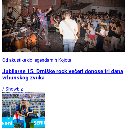
Od akustike do legendarnih Kojota
Jubilarne 15. Drniške rock večeri donose tri dana
vrhunskog zvuka
/ Showbiz