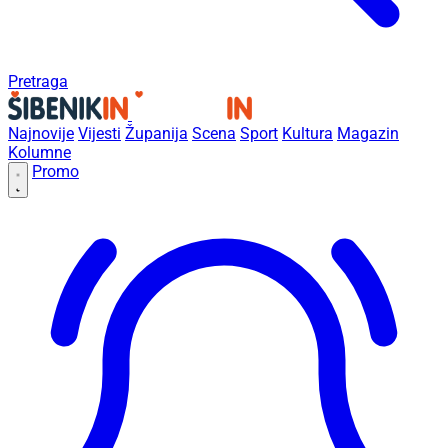
Pretraga
Najnovije
Vijesti
Županija
Scena
Sport
Kultura
Magazin
Kolumne
Promo