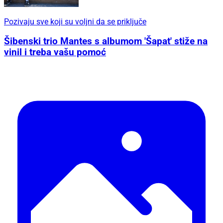
Pozivaju sve koji su voljni da se priključe
Šibenski trio Mantes s albumom 'Šapat' stiže na
vinil i treba vašu pomoć