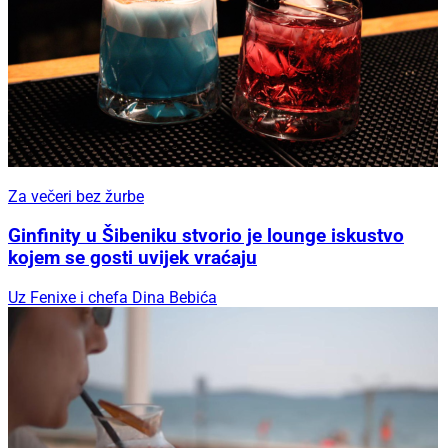
Za večeri bez žurbe
Ginfinity u Šibeniku stvorio je lounge iskustvo
kojem se gosti uvijek vraćaju
Uz Fenixe i chefa Dina Bebića