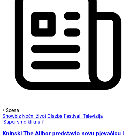
/ Scena
Showbiz
Noćni život
Glazba
Festivali
Televizija
'Super smo kliknuli'
Kninski The Alibor predstavio novu pjevačicu i