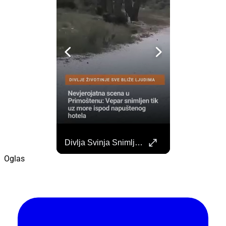
Započela Izgradnja Punionica Na Šibenskom Autobusnom Kolodvoru. Četiri Perona Zatvorena
Divlja Svinja Snimljena Uz More U Primoštenu
Započeli su radovi na izgradnji punionica na šibenskom Autobusnom kolodvoru za nove elektricne autobuse koji uskoro dolaze na šibenske ceste. https://sibenik.in/sibenik/zapocela-izgradnja-punionica-na-sibenskom-autobusnom-kolodvoru-cetiri-perona-zatvorena/
Oglas