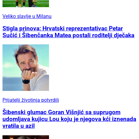
Veliko slavlje u Milanu
Stigla prinova: Hrvatski reprezentativac Petar
Sučić i Šibenčanka Matea postali roditelji dječaka
Prijatelji životinja potvrdili
Šibenski glumac Goran Višnjić sa suprugom
udomljava kujicu Lou koju je njegova kći iznenada
vratila u azil