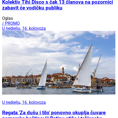
Kolektiv Tihi Disco s čak 13 članova na pozornici
zabavit će vodičku publiku
Oglas
/ PROMO
U nedjelju, 16. kolovoza
U nedjelju, 16. kolovoza
Regata 'Za dušu i tilo' ponovno okuplja čuvare