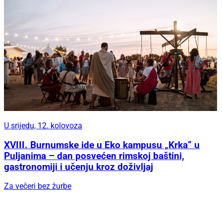
U srijedu, 12. kolovoza
XVIII. Burnumske ide u Eko kampusu „Krka“ u
Puljanima – dan posvećen rimskoj baštini,
gastronomiji i učenju kroz doživljaj
Za večeri bez žurbe