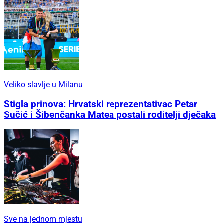
Veliko slavlje u Milanu
Stigla prinova: Hrvatski reprezentativac Petar
Sučić i Šibenčanka Matea postali roditelji dječaka
Sve na jednom mjestu