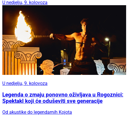
U nedjelju, 9. kolovoza
U nedjelju, 9. kolovoza
Legenda o zmaju ponovno oživljava u Rogoznici:
Spektakl koji će oduševiti sve generacije
Od akustike do legendarnih Kojota