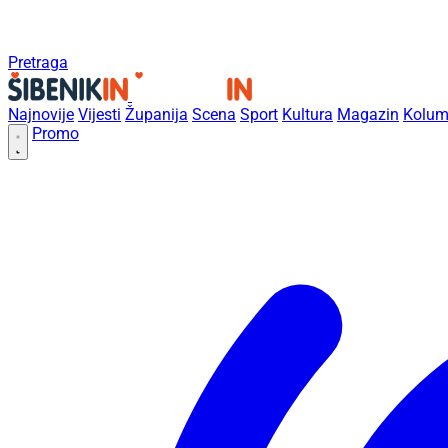
Pretraga
Najnovije
Vijesti
Županija
Scena
Sport
Kultura
Magazin
Kolum
Promo