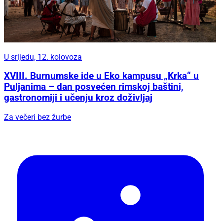
U srijedu, 12. kolovoza
XVIII. Burnumske ide u Eko kampusu „Krka“ u
Puljanima – dan posvećen rimskoj baštini,
gastronomiji i učenju kroz doživljaj
Za večeri bez žurbe