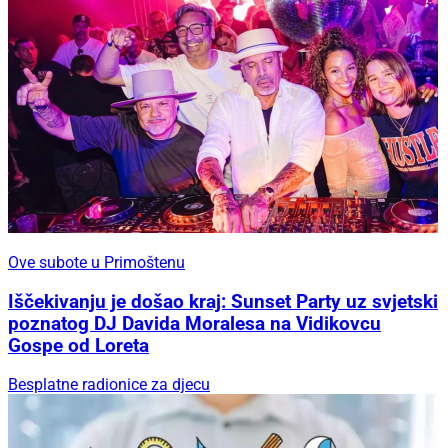
Ove subote u Primoštenu
Iščekivanju je došao kraj: Sunset Party uz svjetski
poznatog DJ Davida Moralesa na Vidikovcu
Gospe od Loreta
Besplatne radionice za djecu