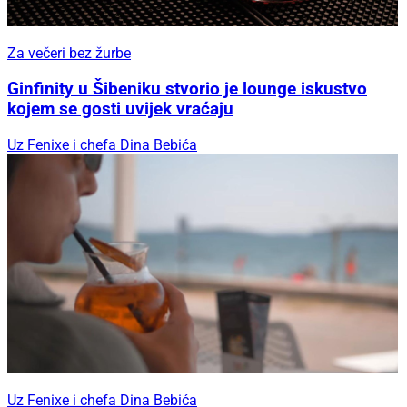
Za večeri bez žurbe
Ginfinity u Šibeniku stvorio je lounge iskustvo
kojem se gosti uvijek vraćaju
Uz Fenixe i chefa Dina Bebića
Uz Fenixe i chefa Dina Bebića