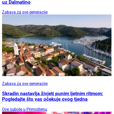
uz Dalmatino
Zabava za sve generacije
Zabava za sve generacije
Skradin nastavlja živjeti punim ljetnim ritmom:
Pogledajte što vas očekuje ovog tjedna
Ove subote u Primoštenu