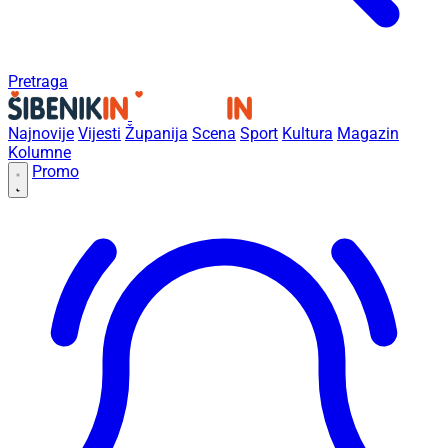
Pretraga
Najnovije
Vijesti
Županija
Scena
Sport
Kultura
Magazin
Kolumne
Promo