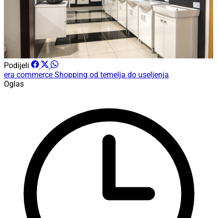
Podijeli
era commerce
Shopping
od temelja do useljenja
Oglas