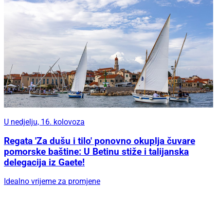
U nedjelju, 16. kolovoza
Regata 'Za dušu i tilo' ponovno okuplja čuvare
pomorske baštine: U Betinu stiže i talijanska
delegacija iz Gaete!
Idealno vrijeme za promjene