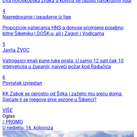
Dva horoskopska znaka u kojima se rađaju najokrutniji ljudi
4
Napredovanje i ispadanje iz lige
Propozicije natjecanja HNS-a donose promjene posebno
bitne Šibeniku i DOŠK-u, ali i Zagori i Vodicama
5
Javlja ŽVOC
Vatrogasci imali pune ruke posla: U samo 12 sati čak 10
intervencija u županiji, najveći požar kod Radučića
6
Povratak izvjestan
KK Zabok se oprostio od Širka i zaželio mu sreću doma:
Sjećate li se njegove prve sezone u Šibenci?
VIŠE
Oglas
/ PROMO
U nedjelju, 16. kolovoza