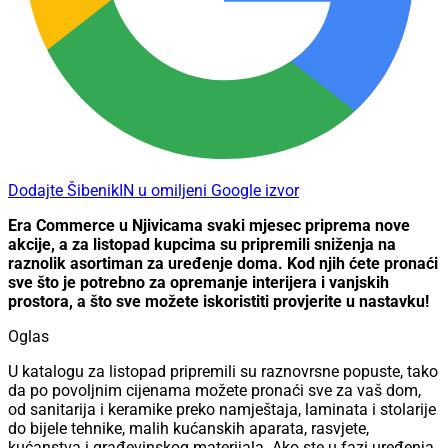
Dodajte ŠibenikIN u omiljeni Google izvor
Era Commerce u Njivicama svaki mjesec priprema nove
akcije, a za listopad kupcima su pripremili sniženja na
raznolik asortiman za uređenje doma. Kod njih ćete pronaći
sve što je potrebno za opremanje interijera i vanjskih
prostora, a što sve možete iskoristiti provjerite u nastavku!
Oglas
U katalogu za listopad pripremili su raznovrsne popuste, tako
da po povoljnim cijenama možete pronaći sve za vaš dom,
od sanitarija i keramike preko namještaja, laminata i stolarije
do bijele tehnike, malih kućanskih aparata, rasvjete,
kućanstva i građevinskog materijala. Ako ste u fazi uređenja