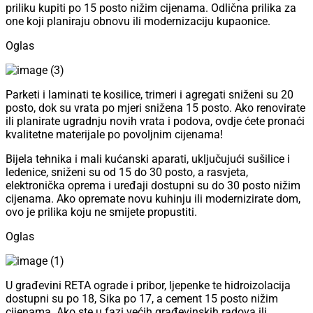
priliku kupiti po 15 posto nižim cijenama. Odlična prilika za
one koji planiraju obnovu ili modernizaciju kupaonice.
Oglas
Parketi i laminati te kosilice, trimeri i agregati sniženi su 20
posto, dok su vrata po mjeri snižena 15 posto. Ako renovirate
ili planirate ugradnju novih vrata i podova, ovdje ćete pronaći
kvalitetne materijale po povoljnim cijenama!
Bijela tehnika i mali kućanski aparati, uključujući sušilice i
ledenice, sniženi su od 15 do 30 posto, a rasvjeta,
elektronička oprema i uređaji dostupni su do 30 posto nižim
cijenama. Ako opremate novu kuhinju ili modernizirate dom,
ovo je prilika koju ne smijete propustiti.
Oglas
U građevini RETA ograde i pribor, ljepenke te hidroizolacija
dostupni su po 18, Sika po 17, a cement 15 posto nižim
cijenama. Ako ste u fazi većih građevinskih radova ili