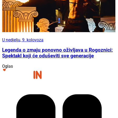
U nedjelju, 9. kolovoza
Legenda o zmaju ponovno oživljava u Rogoznici:
Spektakl koji će oduševiti sve generacije
Oglas