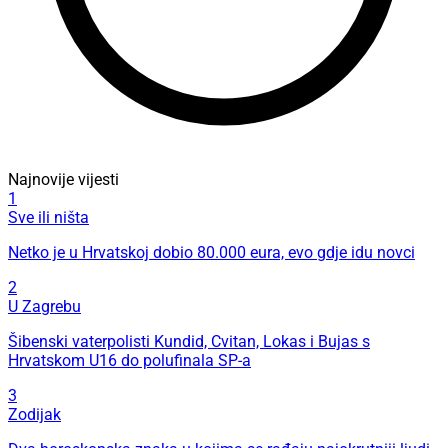
Najnovije vijesti
1
Sve ili ništa
Netko je u Hrvatskoj dobio 80.000 eura, evo gdje idu novci
2
U Zagrebu
Šibenski vaterpolisti Kundid, Cvitan, Lokas i Bujas s
Hrvatskom U16 do polufinala SP-a
3
Zodijak