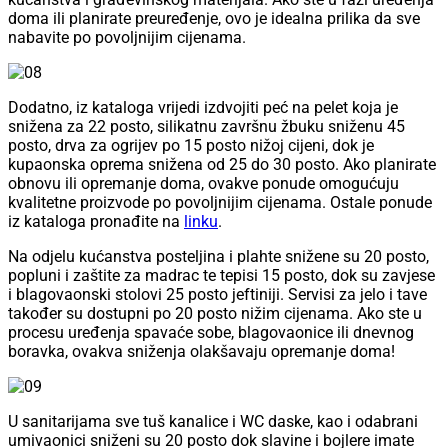
doma ili planirate preuređenje, ovo je idealna prilika da sve
nabavite po povoljnijim cijenama.
Dodatno, iz kataloga vrijedi izdvojiti peć na pelet koja je
snižena za 22 posto, silikatnu završnu žbuku sniženu 45
posto, drva za ogrijev po 15 posto nižoj cijeni, dok je
kupaonska oprema snižena od 25 do 30 posto. Ako planirate
obnovu ili opremanje doma, ovakve ponude omogućuju
kvalitetne proizvode po povoljnijim cijenama. Ostale ponude
iz kataloga pronađite na
linku
.
Na odjelu kućanstva posteljina i plahte snižene su 20 posto,
popluni i zaštite za madrac te tepisi 15 posto, dok su zavjese
i blagovaonski stolovi 25 posto jeftiniji. Servisi za jelo i tave
također su dostupni po 20 posto nižim cijenama. Ako ste u
procesu uređenja spavaće sobe, blagovaonice ili dnevnog
boravka, ovakva sniženja olakšavaju opremanje doma!
U sanitarijama sve tuš kanalice i WC daske, kao i odabrani
umivaonici sniženi su 20 posto dok slavine i bojlere imate