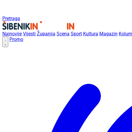
Pretraga
Najnovije
Vijesti
Županija
Scena
Sport
Kultura
Magazin
Kolum
Promo