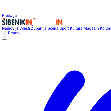
Pretraga
Najnovije
Vijesti
Županija
Scena
Sport
Kultura
Magazin
Kolum
Promo