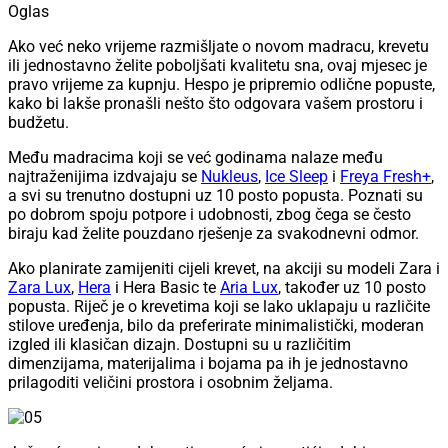
Oglas
Ako već neko vrijeme razmišljate o novom madracu, krevetu
ili jednostavno želite poboljšati kvalitetu sna, ovaj mjesec je
pravo vrijeme za kupnju. Hespo je pripremio odlične popuste,
kako bi lakše pronašli nešto što odgovara vašem prostoru i
budžetu.
Među madracima koji se već godinama nalaze među
najtraženijima izdvajaju se
Nukleus
,
Ice Sleep
i
Freya Fresh+
,
a svi su trenutno dostupni uz 10 posto popusta. Poznati su
po dobrom spoju potpore i udobnosti, zbog čega se često
biraju kad želite pouzdano rješenje za svakodnevni odmor.
Ako planirate zamijeniti cijeli krevet, na akciji su modeli Zara i
Zara Lux
,
Hera
i Hera Basic te
Aria Lux
, također uz 10 posto
popusta. Riječ je o krevetima koji se lako uklapaju u različite
stilove uređenja, bilo da preferirate minimalistički, moderan
izgled ili klasičan dizajn. Dostupni su u različitim
dimenzijama, materijalima i bojama pa ih je jednostavno
prilagoditi veličini prostora i osobnim željama.