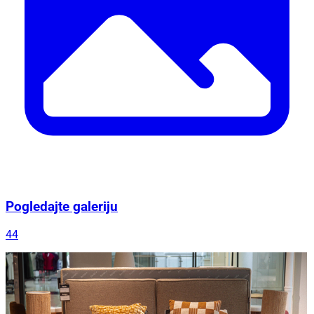
Pogledajte galeriju
44