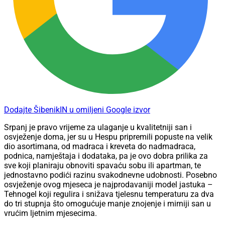
Dodajte ŠibenikIN u omiljeni Google izvor
Srpanj je pravo vrijeme za ulaganje u kvalitetniji san i
osvježenje doma, jer su u Hespu pripremili popuste na velik
dio asortimana, od madraca i kreveta do nadmadraca,
podnica, namještaja i dodataka, pa je ovo dobra prilika za
sve koji planiraju obnoviti spavaću sobu ili apartman, te
jednostavno podići razinu svakodnevne udobnosti. Posebno
osvježenje ovog mjeseca je najprodavaniji model jastuka –
Tehnogel koji regulira i snižava tjelesnu temperaturu za dva
do tri stupnja što omogućuje manje znojenje i mirniji san u
vrućim ljetnim mjesecima.