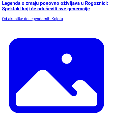
Legenda o zmaju ponovno oživljava u Rogoznici:
Spektakl koji će oduševiti sve generacije
Od akustike do legendarnih Kojota