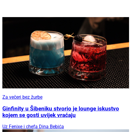
Za večeri bez žurbe
Ginfinity u Šibeniku stvorio je lounge iskustvo
kojem se gosti uvijek vraćaju
Uz Fenixe i chefa Dina Bebića