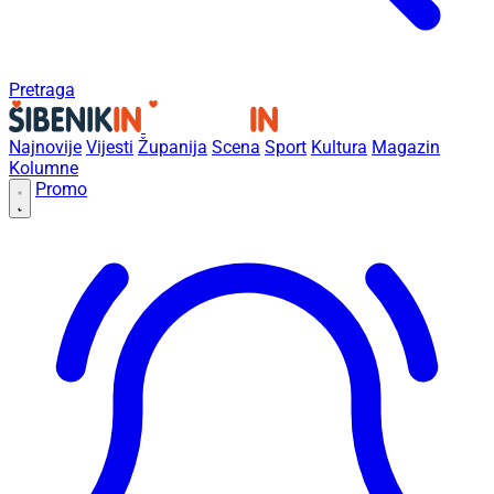
Pretraga
Najnovije
Vijesti
Županija
Scena
Sport
Kultura
Magazin
Kolumne
Promo