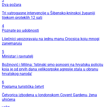
3
Dva požara
Tri vatrogasne intervencije u Šibensko-kninskoj županiji
tijekom proteklih 12 sati
4
Poznate po udobnosti
Liječnici upozoravaju na jednu manu Crocsica koju mnogi
zanemaruju
5
Ministar i ravnatelj
Božinović i Milina: ‘Istinski smo ponosni na hrvatsku policiju
koja je od prvih dana velikosrpske agresije stala u obranu
hrvatskog naroda’
6
Poplarna turistička četvrt
Četvorica izbodena u londonskom Covent Gardenu, žena
uhićena