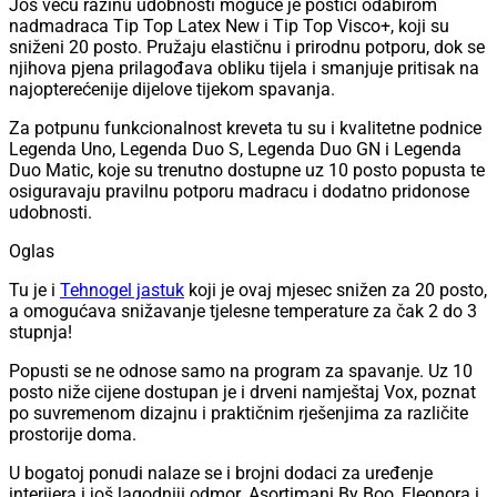
Još veću razinu udobnosti moguće je postići odabirom
nadmadraca Tip Top Latex New i Tip Top Visco+, koji su
sniženi 20 posto. Pružaju elastičnu i prirodnu potporu, dok se
njihova pjena prilagođava obliku tijela i smanjuje pritisak na
najopterećenije dijelove tijekom spavanja.
Za potpunu funkcionalnost kreveta tu su i kvalitetne podnice
Legenda Uno, Legenda Duo S, Legenda Duo GN i Legenda
Duo Matic, koje su trenutno dostupne uz 10 posto popusta te
osiguravaju pravilnu potporu madracu i dodatno pridonose
udobnosti.
Oglas
Tu je i
Tehnogel jastuk
koji je ovaj mjesec snižen za 20 posto,
a omogućava snižavanje tjelesne temperature za čak 2 do 3
stupnja!
Popusti se ne odnose samo na program za spavanje. Uz 10
posto niže cijene dostupan je i drveni namještaj Vox, poznat
po suvremenom dizajnu i praktičnim rješenjima za različite
prostorije doma.
U bogatoj ponudi nalaze se i brojni dodaci za uređenje
interijera i još lagodniji odmor. Asortimani By Boo, Eleonora i