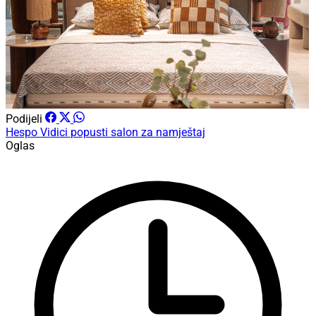
Podijeli
Hespo
Vidici
popusti
salon za namještaj
Oglas