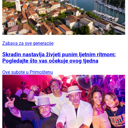
Zabava za sve generacije
Skradin nastavlja živjeti punim ljetnim ritmom:
Pogledajte što vas očekuje ovog tjedna
Ove subote u Primoštenu