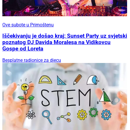
Ove subote u Primoštenu
Iščekivanju je došao kraj: Sunset Party uz svjetski
poznatog DJ Davida Moralesa na Vidikovcu
Gospe od Loreta
Besplatne radionice za djecu