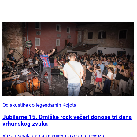
Od akustike do legendarnih Kojota
Jubilarne 15. Drniške rock večeri donose tri dana
vrhunskog zvuka
Važan korak prema zelenijem javnom prijevozu