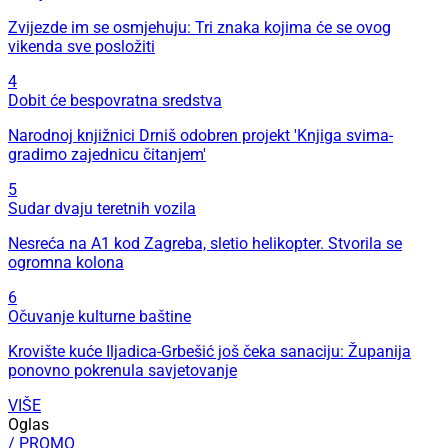
Zvijezde im se osmjehuju: Tri znaka kojima će se ovog
vikenda sve posložiti
4
Dobit će bespovratna sredstva
Narodnoj knjižnici Drniš odobren projekt 'Knjiga svima-
gradimo zajednicu čitanjem'
5
Sudar dvaju teretnih vozila
Nesreća na A1 kod Zagreba, sletio helikopter. Stvorila se
ogromna kolona
6
Očuvanje kulturne baštine
Krovište kuće Iljadica-Grbešić još čeka sanaciju: Županija
ponovno pokrenula savjetovanje
VIŠE
Oglas
/ PROMO