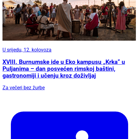
U srijedu, 12. kolovoza
XVIII. Burnumske ide u Eko kampusu „Krka“ u
Puljanima – dan posvećen rimskoj baštini,
gastronomiji i učenju kroz doživljaj
Za večeri bez žurbe