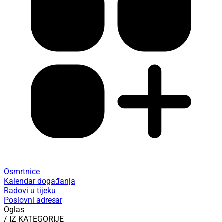
Osmrtnice
Kalendar događanja
Radovi u tijeku
Poslovni adresar
Oglas
/ IZ KATEGORIJE