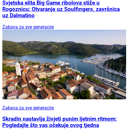
Svjetska elita Big Game ribolova stiže u
Rogoznicu: Otvaranje uz Soulfingers, završnica
uz Dalmatino
Zabava za sve generacije
Zabava za sve generacije
Skradin nastavlja živjeti punim ljetnim ritmom:
Pogledajte što vas očekuje ovog tjedna