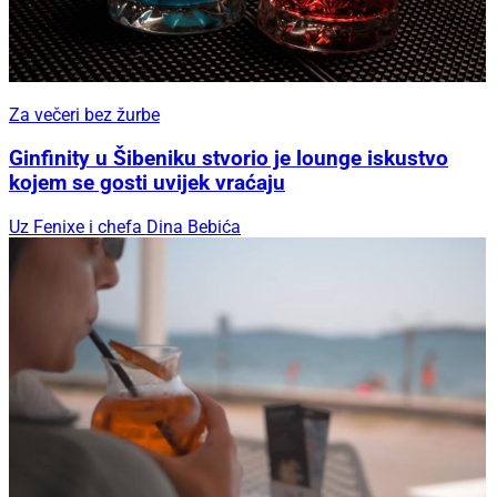
Za večeri bez žurbe
Ginfinity u Šibeniku stvorio je lounge iskustvo
kojem se gosti uvijek vraćaju
Uz Fenixe i chefa Dina Bebića