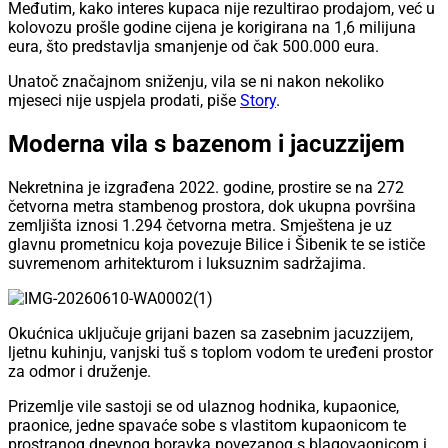
Međutim, kako interes kupaca nije rezultirao prodajom, već u
kolovozu prošle godine cijena je korigirana na 1,6 milijuna
eura, što predstavlja smanjenje od čak 500.000 eura.
Unatoč značajnom sniženju, vila se ni nakon nekoliko
mjeseci nije uspjela prodati, piše
Story
.
Moderna vila s bazenom i jacuzzijem
Nekretnina je izgrađena 2022. godine, prostire se na 272
četvorna metra stambenog prostora, dok ukupna površina
zemljišta iznosi 1.294 četvorna metra. Smještena je uz
glavnu prometnicu koja povezuje Bilice i Šibenik te se ističe
suvremenom arhitekturom i luksuznim sadržajima.
Okućnica uključuje grijani bazen sa zasebnim jacuzzijem,
ljetnu kuhinju, vanjski tuš s toplom vodom te uređeni prostor
za odmor i druženje.
Prizemlje vile sastoji se od ulaznog hodnika, kupaonice,
praonice, jedne spavaće sobe s vlastitom kupaonicom te
prostranog dnevnog boravka povezanog s blagovaonicom i