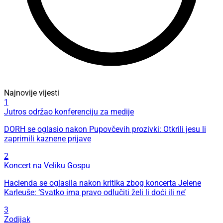
Najnovije vijesti
1
Jutros održao konferenciju za medije
DORH se oglasio nakon Pupovčevih prozivki: Otkrili jesu li
zaprimili kaznene prijave
2
Koncert na Veliku Gospu
Hacienda se oglasila nakon kritika zbog koncerta Jelene
Karleuše: ‘Svatko ima pravo odlučiti želi li doći ili ne’
3
Zodijak