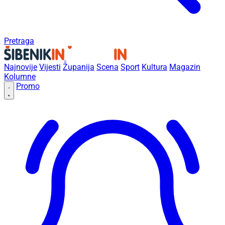
Pretraga
Najnovije
Vijesti
Županija
Scena
Sport
Kultura
Magazin
Kolumne
Promo