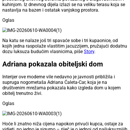
kuhinjom. Iz dnevnog dijela izlazi se na veliku terasu koja se
nastavlja na bazen i ostatak vanjskog prostora.
Oglas
Na katu se nalaze još tri spavaće sobe i tri kupaonice, od
kojih jedna raspolaže vlastitim jacuzzijem, pružajući dodatnu
dozu luksuza budućim vlasnicima, piše
Story
.
Adriana pokazala obiteljski dom
Interijer ove moderne vile nedavno je javnosti približila i
supruga nogometaša Adriana Ćaleta-Car, koja je na
društvenim mrežama pokazala kako izgleda dom u kojem
obitelj trenutno živi.
Oglas
Hoće li znatno niža cijena napokon privući kupca, ostaje za
vidjeti, no jedno je sigurno – riječ je o jednoj od najluksuznijih