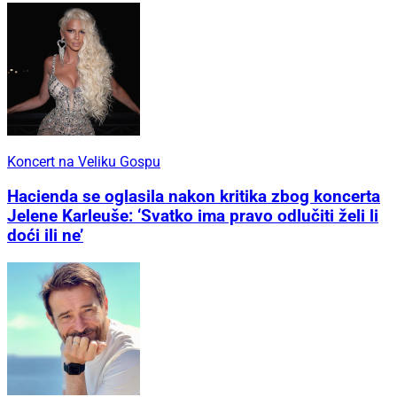
Koncert na Veliku Gospu
Hacienda se oglasila nakon kritika zbog koncerta
Jelene Karleuše: ‘Svatko ima pravo odlučiti želi li
doći ili ne’