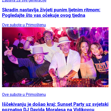
Zabava za sve generacije
Skradin nastavlja živjeti punim ljetnim ritmom:
Pogledajte što vas očekuje ovog tjedna
Ove subote u Primoštenu
Ove subote u Primoštenu
Iščekivanju je došao kraj: Sunset Party uz svjetski
poznatog DJ Davida Moralesa na Vidikovcu