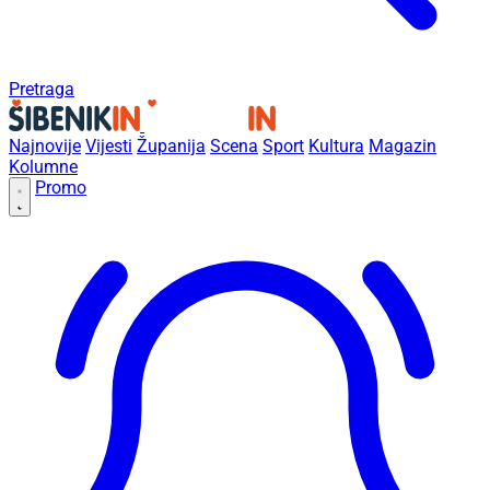
Pretraga
Najnovije
Vijesti
Županija
Scena
Sport
Kultura
Magazin
Kolumne
Promo