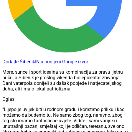
Dodajte ŠibenikIN u omiljeni Google izvor
More, sunce i sport idealna su kombinacija za pravu ljetnu
priču, a Šibenik je prošlog vikenda bio epicentar zbivanja -
Dani vaterpola donijeli su dašak pobjede i natjecateljskog
duha, ali i malo lokal patriotizma.
Oglas
''Lijepo je uvijek biti u rodnom gradu i koristimo priliku i kad
možemo da budemo tu. Ne samo zbog tog, naravno, zbog
tog što imamo fantastične uvjete. Vidite i sami vanjski i
unutrašnji bazan, smještaj koji je odličan, teretanu, sve ono
što nam treba za vrhunski rad, vrhunske pripreme, tako da uz