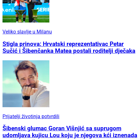
Veliko slavlje u Milanu
Stigla prinova: Hrvatski reprezentativac Petar
Sučić i Šibenčanka Matea postali roditelji dječaka
Prijatelji životinja potvrdili
Šibenski glumac Goran Višnjić sa suprugom
udomljava kujicu Lou koju je njegova kći iznenada