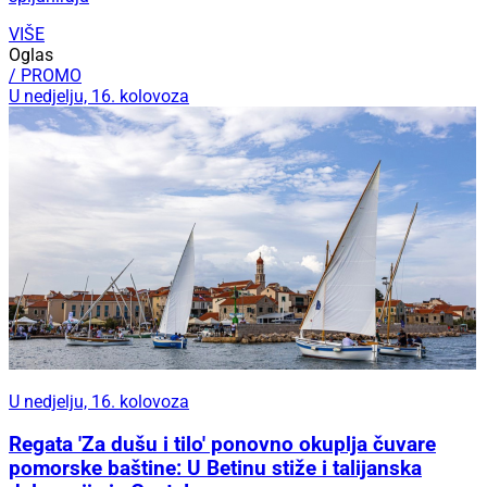
VIŠE
Oglas
/ PROMO
U nedjelju, 16. kolovoza
U nedjelju, 16. kolovoza
Regata 'Za dušu i tilo' ponovno okuplja čuvare
pomorske baštine: U Betinu stiže i talijanska