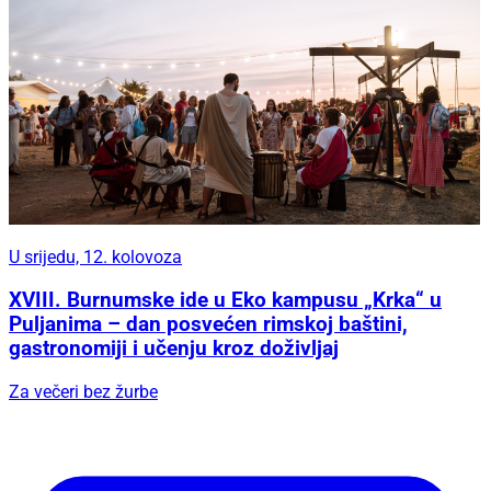
U srijedu, 12. kolovoza
XVIII. Burnumske ide u Eko kampusu „Krka“ u
Puljanima – dan posvećen rimskoj baštini,
gastronomiji i učenju kroz doživljaj
Za večeri bez žurbe