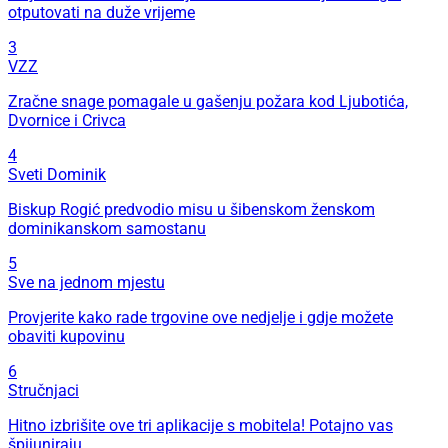
otputovati na duže vrijeme
3
VZZ
Zračne snage pomagale u gašenju požara kod Ljubotića,
Dvornice i Crivca
4
Sveti Dominik
Biskup Rogić predvodio misu u šibenskom ženskom
dominikanskom samostanu
5
Sve na jednom mjestu
Provjerite kako rade trgovine ove nedjelje i gdje možete
obaviti kupovinu
6
Stručnjaci
Hitno izbrišite ove tri aplikacije s mobitela! Potajno vas
špijuniraju