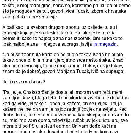
to što je moj rodni grad, naravno, koristimo priliku da budemo
što je moguće više tu'', govori Ivica Tucak, izbornik hrvatske
vaterpolske reprezentacije.
A baš kao i u svakom drugom sportu, uz ozljede, tu su i
emocije koje je često teško sakriti. Pa iako ćete možda
pomisliti kako to najbolje zna naš izbornik, čini se kako to
ipak najbolje zna – njegova supruga, javlja
In magazin
.
''Ja bi se zabrinula kada on ne bi bio takav. Kada ne bi bio
takav, onda bi bila hitna, vjerojatno srce nešto šteka. Znači
ako nema emocija, to nije moj suprug. Dakle, dok je takav,
znam da je dobro'', govori Marijana Tucak, Ivičina supruga.
Je li u svemu takav?
''Pa, je, je. Onako srčan je dosta, ali moram vam reći, meni
vam ljudi kažu, blago tebi. Tebi nikada u životu nije dosadno
kad ga vide, jel tako? I onda ja kažem, on se uvijek ljuti, ja
kažem, ne, ne, on vam je najdosadniji čovjek na svijetu. Kad
dođe doma, to nešto malo vremena kad sklepa, onda vam to
su, mislimo vam doma, televizija, ručak uvijek u istu uru, sve
mora biti po PS-u, ustvari odmor. On vam dođe kući na
odmor i onda je jako dosadan. I nije to ta Ivica kojeg svi