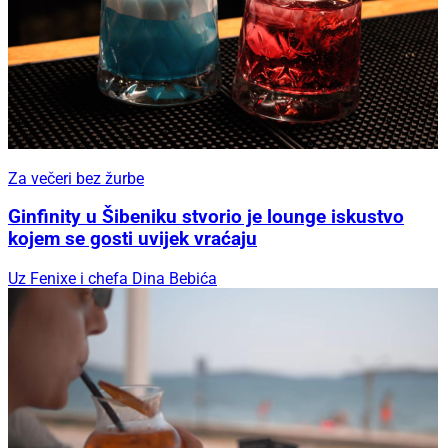
Za večeri bez žurbe
Ginfinity u Šibeniku stvorio je lounge iskustvo
kojem se gosti uvijek vraćaju
Uz Fenixe i chefa Dina Bebića