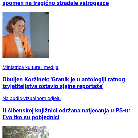
spomen na tragično stradale vatrogasce
Ministrica kulture i medija
Obuljen Koržinek: 'Granik je u antologiji ratnog
izvjetiteljstva ostavio sjajne reportaže'
Na audio-vizualnom odjelu
U šibenskoj knjižnici održana natjecanja u PS-u:
Evo tko su pobjednici