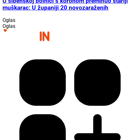
U šibenskoj bolnici s koronom preminuo stariji
muškarac: U županiji 20 novozaraženih
Oglas
Oglas