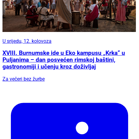
U srijedu, 12. kolovoza
XVIII. Burnumske ide u Eko kampusu „Krka“ u
Puljanima – dan posvećen rimskoj baštini,
gastronomiji i učenju kroz doživljaj
Za večeri bez žurbe