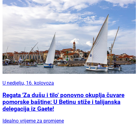
U nedjelju, 16. kolovoza
Regata 'Za dušu i tilo' ponovno okuplja čuvare
pomorske baštine: U Betinu stiže i talijanska
delegacija iz Gaete!
Idealno vrijeme za promjene