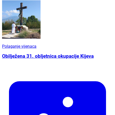
Polaganje vijenaca
Obilježena 31. obljetnica okupacije Kijeva