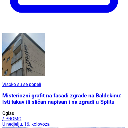
Visoko su se popeli
Misteriozni grafit na fasadi zgrade na Baldekinu:
Isti takav ili sličan napisan i na zgradi u Splitu
Oglas
/ PROMO
U nedjelju, 16. kolovoza