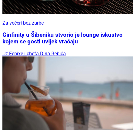
Za večeri bez žurbe
Ginfinity u Šibeniku stvorio je lounge iskustvo
kojem se gosti uvijek vraćaju
Uz Fenixe i chefa Dina Bebića