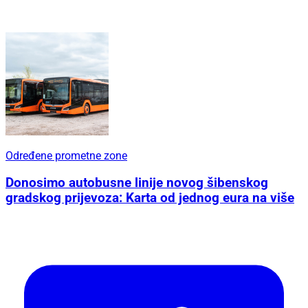
Određene prometne zone
Donosimo autobusne linije novog šibenskog
gradskog prijevoza: Karta od jednog eura na više