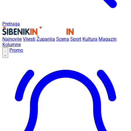
Pretraga
Najnovije
Vijesti
Županija
Scena
Sport
Kultura
Magazin
Kolumne
Promo