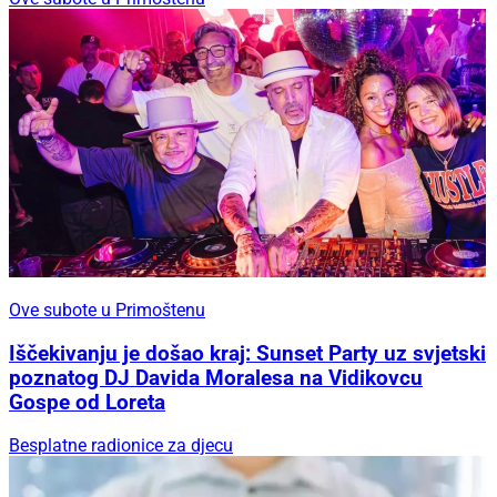
Ove subote u Primoštenu
Iščekivanju je došao kraj: Sunset Party uz svjetski
poznatog DJ Davida Moralesa na Vidikovcu
Gospe od Loreta
Besplatne radionice za djecu