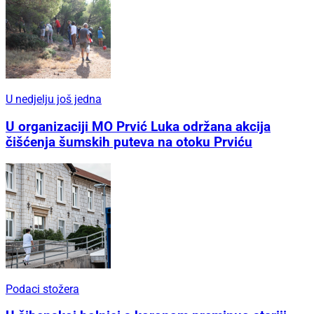
U nedjelju još jedna
U organizaciji MO Prvić Luka održana akcija
čišćenja šumskih puteva na otoku Prviću
Podaci stožera