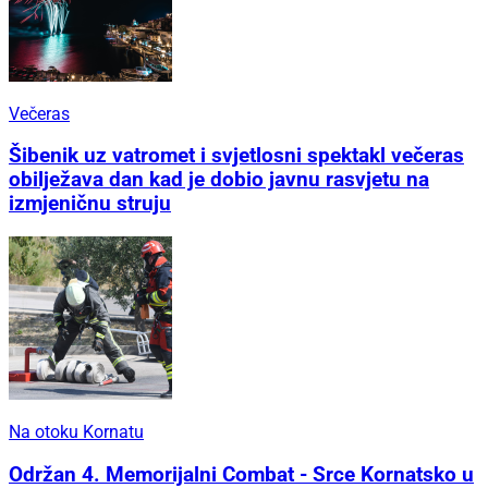
Večeras
Šibenik uz vatromet i svjetlosni spektakl večeras
obilježava dan kad je dobio javnu rasvjetu na
izmjeničnu struju
Na otoku Kornatu
Održan 4. Memorijalni Combat - Srce Kornatsko u