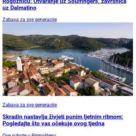
Rogoznicu: Otvaranje uz Soulfingers, završnica
uz Dalmatino
Zabava za sve generacije
Zabava za sve generacije
Skradin nastavlja živjeti punim ljetnim ritmom:
Pogledajte što vas očekuje ovog tjedna
Ove subote u Primoštenu