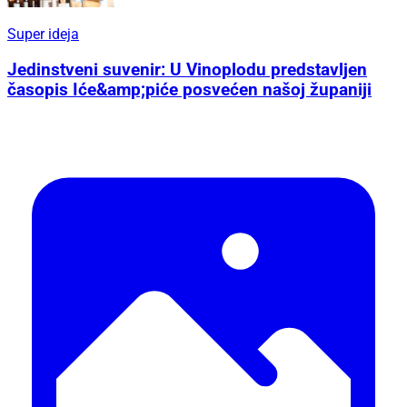
Super ideja
Jedinstveni suvenir: U Vinoplodu predstavljen
časopis Iće&amp;piće posvećen našoj županiji