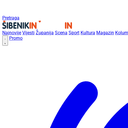
Pretraga
Najnovije
Vijesti
Županija
Scena
Sport
Kultura
Magazin
Kolum
Promo