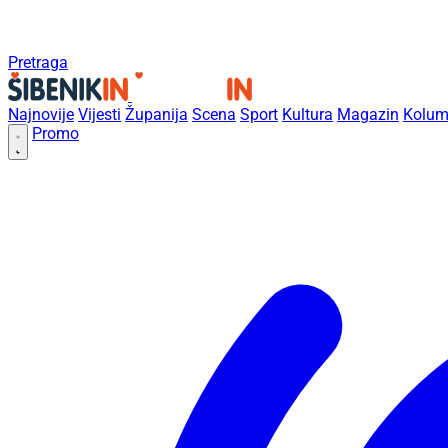
Pretraga
Najnovije
Vijesti
Županija
Scena
Sport
Kultura
Magazin
Kolum
Promo