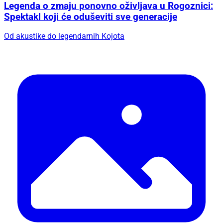
Legenda o zmaju ponovno oživljava u Rogoznici:
Spektakl koji će oduševiti sve generacije
Od akustike do legendarnih Kojota