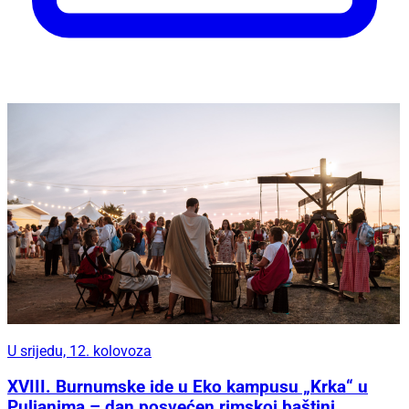
U srijedu, 12. kolovoza
XVIII. Burnumske ide u Eko kampusu „Krka“ u
Puljanima – dan posvećen rimskoj baštini,