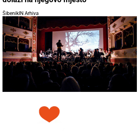
ŠibenikIN Arhiva