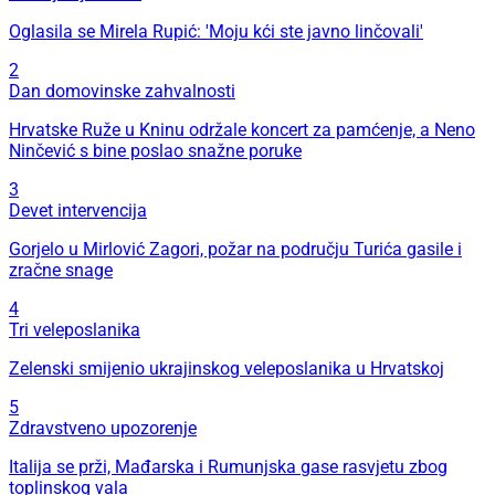
Oglasila se Mirela Rupić: 'Moju kći ste javno linčovali'
2
Dan domovinske zahvalnosti
Hrvatske Ruže u Kninu održale koncert za pamćenje, a Neno
Ninčević s bine poslao snažne poruke
3
Devet intervencija
Gorjelo u Mirlović Zagori, požar na području Turića gasile i
zračne snage
4
Tri veleposlanika
Zelenski smijenio ukrajinskog veleposlanika u Hrvatskoj
5
Zdravstveno upozorenje
Italija se prži, Mađarska i Rumunjska gase rasvjetu zbog
toplinskog vala