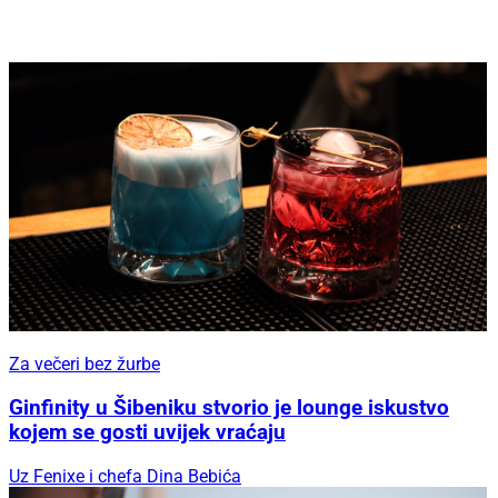
Za večeri bez žurbe
Ginfinity u Šibeniku stvorio je lounge iskustvo
kojem se gosti uvijek vraćaju
Uz Fenixe i chefa Dina Bebića