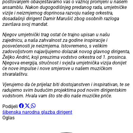
poštovanjem obavještavamo vas o važnoj promjeni u našem
ansamblu. Nakon dugogodišnjeg predanog rada, umjetničke
vizije i neizmjernog doprinosa razvoju našeg orkestra,
dosadašnji dirigent Damir Marušić zbog osobnih razloga
završava svoj mandat.
Njegov umjetnički trag ostat će trajno upisan u našu
zajednicu, a naša zahvalnost za godine inspiracije i
posvećenosti je neizmjerna. Istovremeno, s velikim
zadovoljstvom najavljujemo dolazak novog glavnog dirigenta,
Željko Andrić, koji preuzima vodstvo orkestra od 1. prosinca.
Njegova energija, stručnost i svježa umjetnička vizija donijet
će nove impulse i nove smjerove u našem muzičkom
stvaralaštvu.
Vjerujemo da će prijelaz biti dostojanstven i inspirativan, te se
radujemo svim budućim projektima pod novim dirigentskim
vodstvom. Hvala vam što ste dio naše muzičke priče.
Podijeli
šibenska narodna glazba
dirigent
Oglas