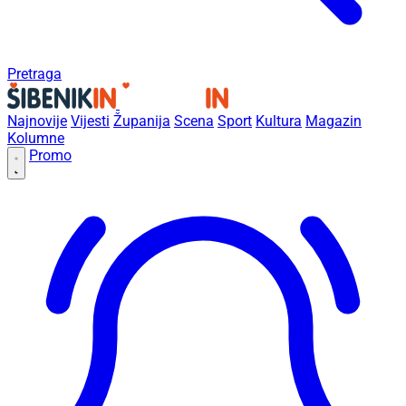
Pretraga
Najnovije
Vijesti
Županija
Scena
Sport
Kultura
Magazin
Kolumne
Promo