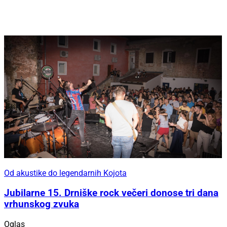
Od akustike do legendarnih Kojota
Jubilarne 15. Drniške rock večeri donose tri dana
vrhunskog zvuka
Oglas