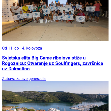
Od 11. do 14. kolovoza
Svjetska elita Big Game ribolova stiže u
Rogoznicu: Otvaranje uz Soulfingers, završnica
uz Dalmatino
Zabava za sve generacije