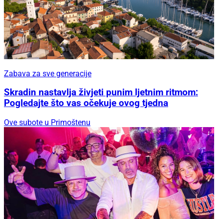
Zabava za sve generacije
Skradin nastavlja živjeti punim ljetnim ritmom:
Pogledajte što vas očekuje ovog tjedna
Ove subote u Primoštenu