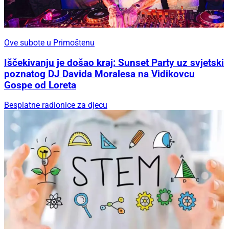
Ove subote u Primoštenu
Iščekivanju je došao kraj: Sunset Party uz svjetski
poznatog DJ Davida Moralesa na Vidikovcu
Gospe od Loreta
Besplatne radionice za djecu