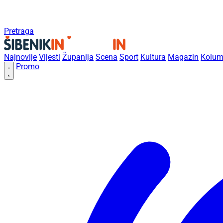
Pretraga
Najnovije
Vijesti
Županija
Scena
Sport
Kultura
Magazin
Kolum
Promo