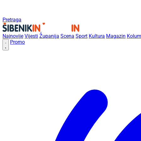
Pretraga
Najnovije
Vijesti
Županija
Scena
Sport
Kultura
Magazin
Kolum
Promo