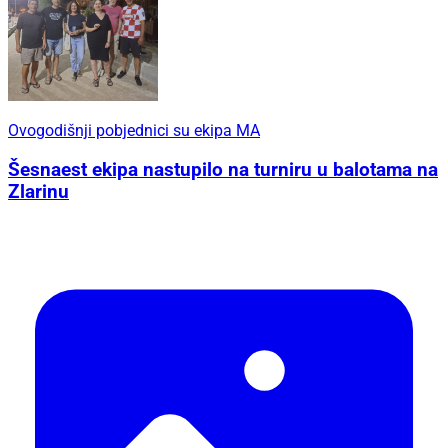
Ovogodišnji pobjednici su ekipa MA
Šesnaest ekipa nastupilo na turniru u balotama na
Zlarinu