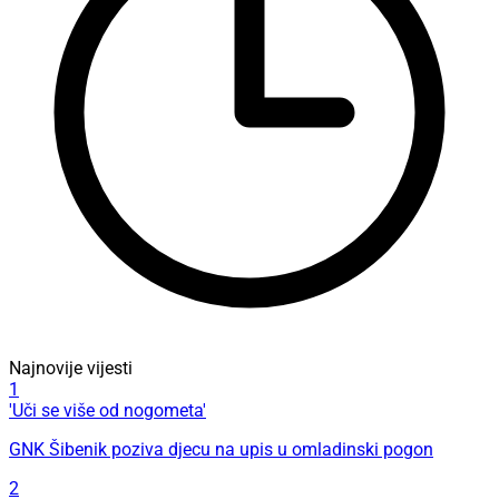
Najnovije vijesti
1
'Uči se više od nogometa'
GNK Šibenik poziva djecu na upis u omladinski pogon
2