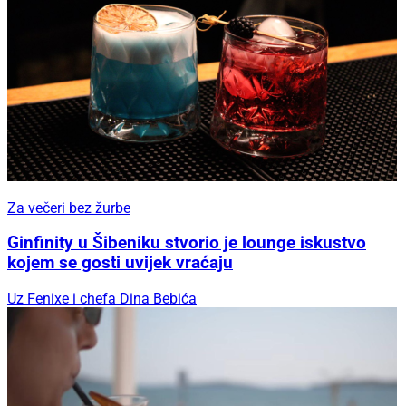
Za večeri bez žurbe
Ginfinity u Šibeniku stvorio je lounge iskustvo
kojem se gosti uvijek vraćaju
Uz Fenixe i chefa Dina Bebića