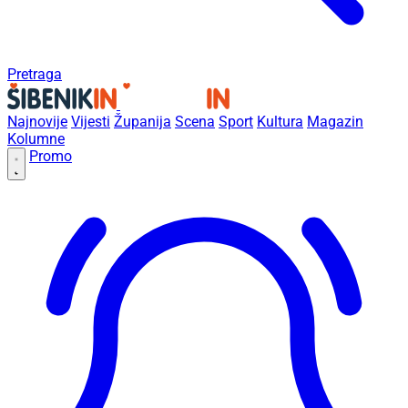
Pretraga
Najnovije
Vijesti
Županija
Scena
Sport
Kultura
Magazin
Kolumne
Promo