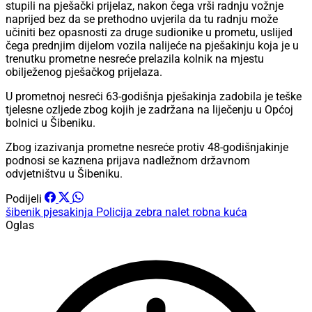
stupili na pješački prijelaz, nakon čega vrši radnju vožnje
naprijed bez da se prethodno uvjerila da tu radnju može
učiniti bez opasnosti za druge sudionike u prometu, uslijed
čega prednjim dijelom vozila nalijeće na pješakinju koja je u
trenutku prometne nesreće prelazila kolnik na mjestu
obilježenog pješačkog prijelaza.
U prometnoj nesreći 63-godišnja pješakinja zadobila je teške
tjelesne ozljede zbog kojih je zadržana na liječenju u Općoj
bolnici u Šibeniku.
Zbog izazivanja prometne nesreće protiv 48-godišnjakinje
podnosi se kaznena prijava nadležnom državnom
odvjetništvu u Šibeniku.
Podijeli
šibenik
pjesakinja
Policija
zebra
nalet
robna kuća
Oglas