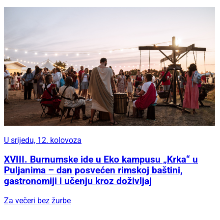
U srijedu, 12. kolovoza
XVIII. Burnumske ide u Eko kampusu „Krka“ u
Puljanima – dan posvećen rimskoj baštini,
gastronomiji i učenju kroz doživljaj
Za večeri bez žurbe