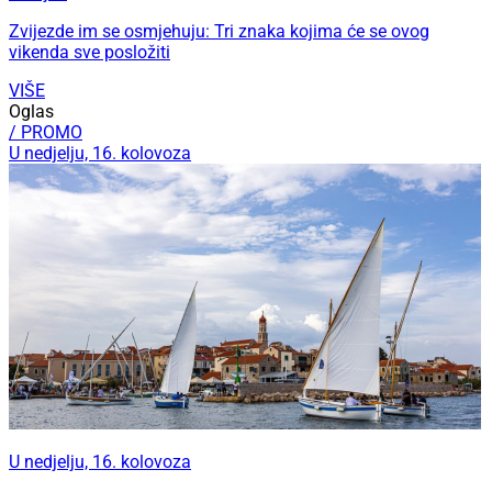
Zvijezde im se osmjehuju: Tri znaka kojima će se ovog
vikenda sve posložiti
VIŠE
Oglas
/ PROMO
U nedjelju, 16. kolovoza
U nedjelju, 16. kolovoza