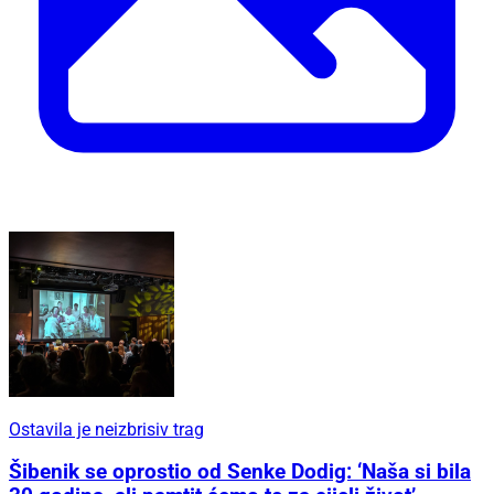
Ostavila je neizbrisiv trag
Šibenik se oprostio od Senke Dodig: ‘Naša si bila