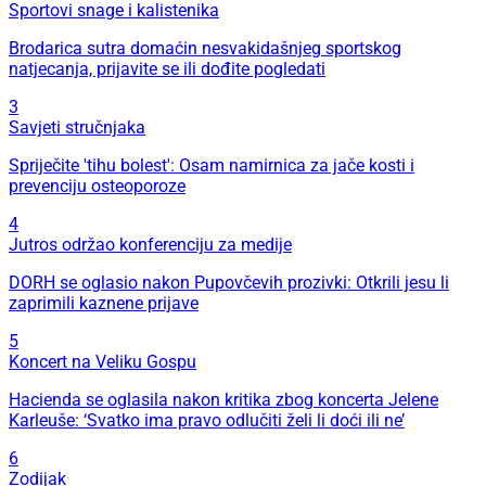
Sportovi snage i kalistenika
Brodarica sutra domaćin nesvakidašnjeg sportskog
natjecanja, prijavite se ili dođite pogledati
3
Savjeti stručnjaka
Spriječite 'tihu bolest': Osam namirnica za jače kosti i
prevenciju osteoporoze
4
Jutros održao konferenciju za medije
DORH se oglasio nakon Pupovčevih prozivki: Otkrili jesu li
zaprimili kaznene prijave
5
Koncert na Veliku Gospu
Hacienda se oglasila nakon kritika zbog koncerta Jelene
Karleuše: ‘Svatko ima pravo odlučiti želi li doći ili ne’
6
Zodijak