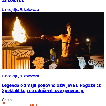
za kolovoz
U nedjelju, 9. kolovoza
U nedjelju, 9. kolovoza
Legenda o zmaju ponovno oživljava u Rogoznici:
Spektakl koji će oduševiti sve generacije
Oglas