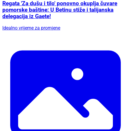
Regata 'Za dušu i tilo' ponovno okuplja čuvare
pomorske baštine: U Betinu stiže i talijanska
delegacija iz Gaete!
Idealno vrijeme za promjene