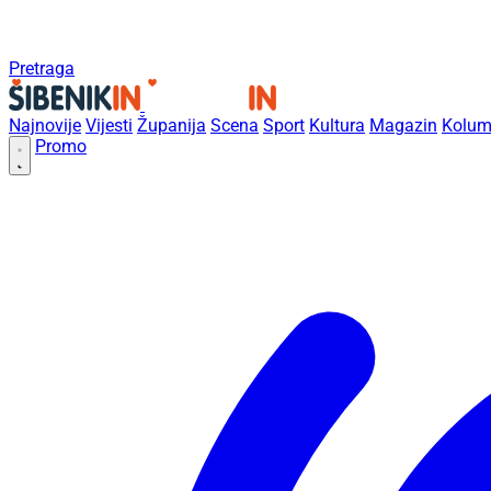
Pretraga
Najnovije
Vijesti
Županija
Scena
Sport
Kultura
Magazin
Kolum
Promo