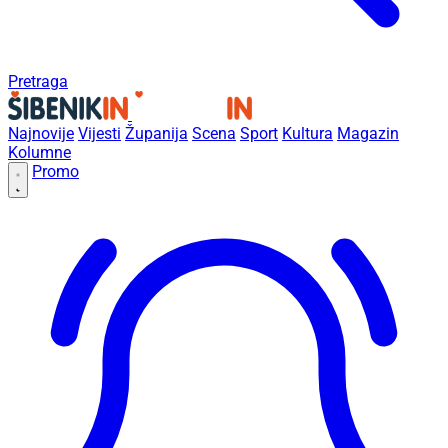
Pretraga
Najnovije
Vijesti
Županija
Scena
Sport
Kultura
Magazin
Kolumne
Promo