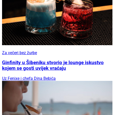
Za večeri bez žurbe
Ginfinity u Šibeniku stvorio je lounge iskustvo
kojem se gosti uvijek vraćaju
Uz Fenixe i chefa Dina Bebića