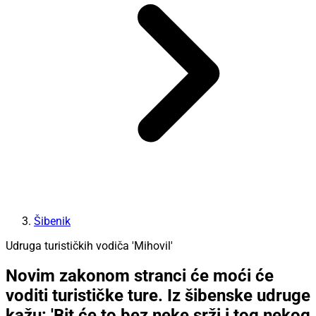
Šibenik
Udruga turističkih vodiča 'Mihovil'
Novim zakonom stranci će moći će
voditi turističke ture. Iz šibenske udruge
kažu: 'Bit će to bez neke srži i tog nekog