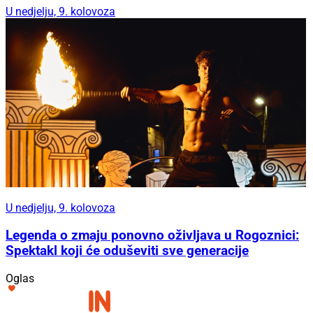
U nedjelju, 9. kolovoza
U nedjelju, 9. kolovoza
Legenda o zmaju ponovno oživljava u Rogoznici:
Spektakl koji će oduševiti sve generacije
Oglas