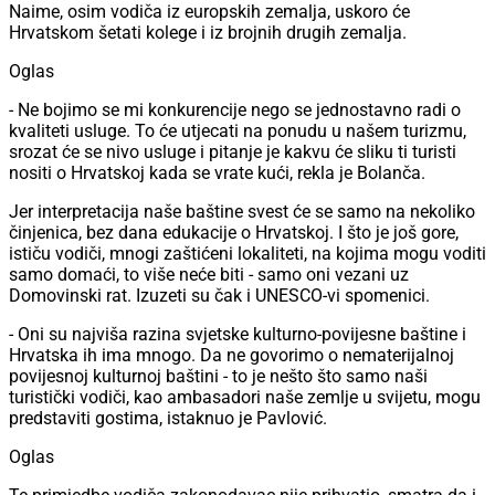
Naime, osim vodiča iz europskih zemalja, uskoro će
Hrvatskom šetati kolege i iz brojnih drugih zemalja.
Oglas
- Ne bojimo se mi konkurencije nego se jednostavno radi o
kvaliteti usluge. To će utjecati na ponudu u našem turizmu,
srozat će se nivo usluge i pitanje je kakvu će sliku ti turisti
nositi o Hrvatskoj kada se vrate kući, rekla je Bolanča.
Jer interpretacija naše baštine svest će se samo na nekoliko
činjenica, bez dana edukacije o Hrvatskoj. I što je još gore,
ističu vodiči, mnogi zaštićeni lokaliteti, na kojima mogu voditi
samo domaći, to više neće biti - samo oni vezani uz
Domovinski rat. Izuzeti su čak i UNESCO-vi spomenici.
- Oni su najviša razina svjetske kulturno-povijesne baštine i
Hrvatska ih ima mnogo. Da ne govorimo o nematerijalnoj
povijesnoj kulturnoj baštini - to je nešto što samo naši
turistički vodiči, kao ambasadori naše zemlje u svijetu, mogu
predstaviti gostima, istaknuo je Pavlović.
Oglas