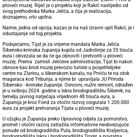
ploveći muzej. Riječ je o projektu koji je Rakić naslijedio od
svog prethodnika Marka Jelića, a čija je realizacija,
doznajemo, vrlo upitna.
Naime, jedna od opcija, kazao je na naš izravni upit Rakić, je i
odustajanje od tog projekta.
Podsjećamo, Tijat je za vrijeme mandata Marka Jelića
Šibensko-kninska županija kupila od Jadrolinije za 35 tisuća
eura i obvezala se da će ga obnoviti i pretvoriti u ploveći
muzej. Prema zamisli Jelićeve administracije, Tijat bi nakon
obnove kao brod muzej prevozio turiste u posjetiteljske
centre na Zlarinu, u šibenskom kanalu, na Prviću te na otok
magaraca kod Tribunja, a njime bi upravljala JU Priroda
Šibensko - kninske županije. Osnovni, nužni remont, odrađen
je u svibnju 2024. godine u Iskra brodogradilištu Šibenik, na
temelju javnog natječaja vrijednom 48 tisuća eura, a
Županija je kroz Fond za otočni razvoj osigurala 1.200.000
eura za projekt pretvaranja Tijata u ploveći muzej.
U ožujku je Županija preko Upravnog odjela za pomorstvo,
promet i otočni razvoj zatražila informativne neobvezujuće
ponude od brodogradilišta Pula, brodogradilišta Kraljevica,
brodogradilišta Iskra i brodogradilišta Trogir, a povratna