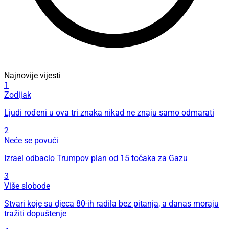
Najnovije vijesti
1
Zodijak
Ljudi rođeni u ova tri znaka nikad ne znaju samo odmarati
2
Neće se povući
Izrael odbacio Trumpov plan od 15 točaka za Gazu
3
Više slobode
Stvari koje su djeca 80-ih radila bez pitanja, a danas moraju
tražiti dopuštenje