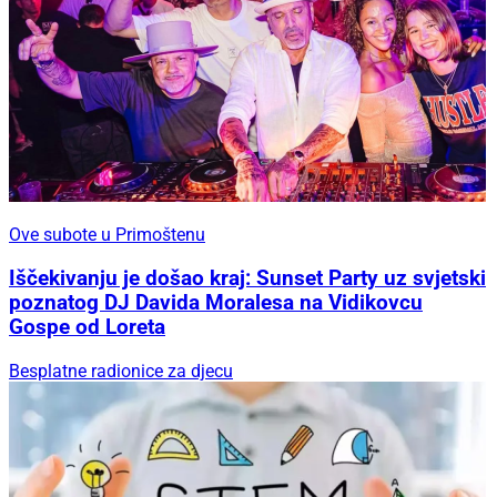
Ove subote u Primoštenu
Iščekivanju je došao kraj: Sunset Party uz svjetski
poznatog DJ Davida Moralesa na Vidikovcu
Gospe od Loreta
Besplatne radionice za djecu