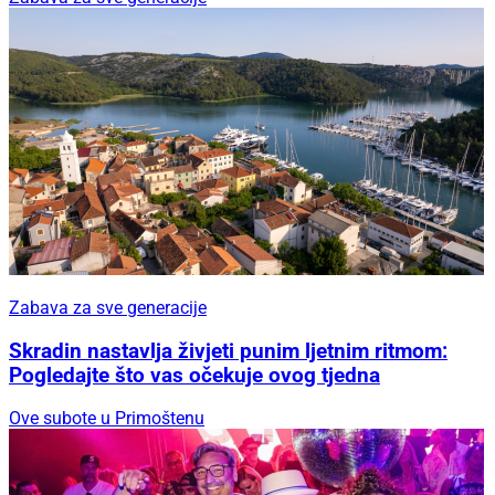
Zabava za sve generacije
Skradin nastavlja živjeti punim ljetnim ritmom:
Pogledajte što vas očekuje ovog tjedna
Ove subote u Primoštenu