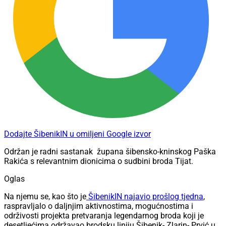
Dodajte ŠibenikIN u omiljeni Google izvor
Održan je radni sastanak
župana šibensko-kninskog Paška
Rakića s relevantnim dionicima o sudbini broda Tijat.
Oglas
Na njemu se, kao što je
ŠibenikIN najavio prošlog tjedna
,
raspravljalo o daljnjim aktivnostima, mogućnostima i
održivosti projekta pretvaranja legendarnog broda koji je
desetljećima održavao brodsku liniju Šibenik- Zlarin- Prvić u