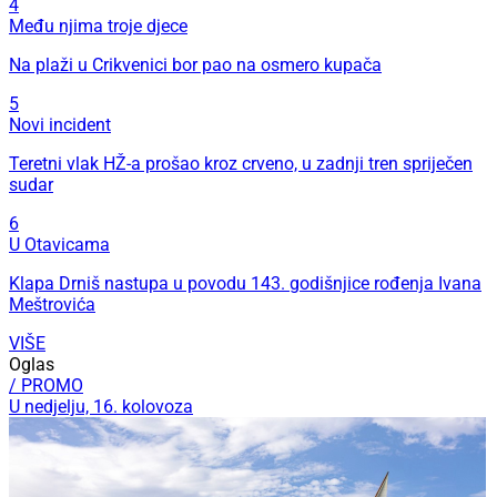
4
Među njima troje djece
Na plaži u Crikvenici bor pao na osmero kupača
5
Novi incident
Teretni vlak HŽ-a prošao kroz crveno, u zadnji tren spriječen
sudar
6
U Otavicama
Klapa Drniš nastupa u povodu 143. godišnjice rođenja Ivana
Meštrovića
VIŠE
Oglas
/ PROMO
U nedjelju, 16. kolovoza