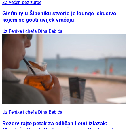
Za večeri bez žurbe
Ginfinity u Šibeniku stvorio je lounge iskustvo
kojem se gosti uvijek vraćaju
Uz Fenixe i chefa Dina Bebića
Uz Fenixe i chefa Dina Bebića
Rezervirajte petak za odličan ljetni izlazak: