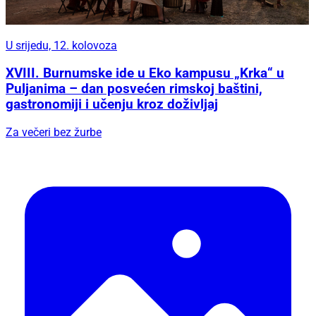
U srijedu, 12. kolovoza
XVIII. Burnumske ide u Eko kampusu „Krka“ u
Puljanima – dan posvećen rimskoj baštini,
gastronomiji i učenju kroz doživljaj
Za večeri bez žurbe