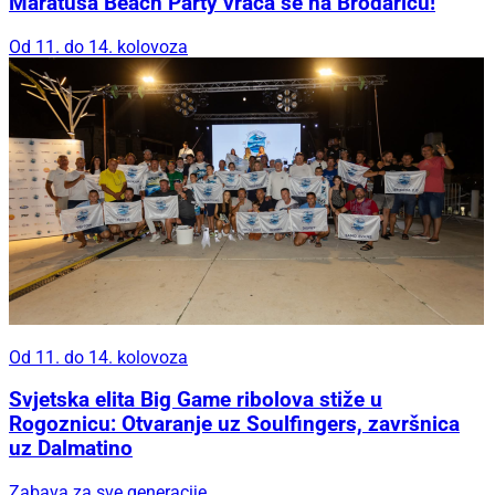
Maratuša Beach Party vraća se na Brodaricu!
Od 11. do 14. kolovoza
Od 11. do 14. kolovoza
Svjetska elita Big Game ribolova stiže u
Rogoznicu: Otvaranje uz Soulfingers, završnica
uz Dalmatino
Zabava za sve generacije