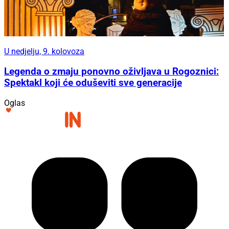
U nedjelju, 9. kolovoza
Legenda o zmaju ponovno oživljava u Rogoznici:
Spektakl koji će oduševiti sve generacije
Oglas