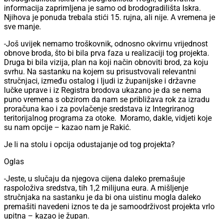
informacija zaprimljena je samo od brodogradilišta Iskra.
Njihova je ponuda trebala stići 15. rujna, ali nije. A vremena je
sve manje.
-Još uvijek nemamo troškovnik, odnosno okvirnu vrijednost
obnove broda, što bi bila prva faza u realizaciji tog projekta.
Druga bi bila vizija, plan na koji način obnoviti brod, za koju
svrhu. Na sastanku na kojem su prisustvovali relevantni
stručnjaci, između ostalog i ljudi iz županijske i državne
lučke uprave i iz Registra brodova ukazano je da se nema
puno vremena s obzirom da nam se približava rok za izradu
proračuna kao i za povlačenje sredstava iz Integriranog
teritorijalnog programa za otoke.
Moramo, dakle, vidjeti koje
su nam opcije – kazao nam je Rakić.
Je li na stolu i opcija odustajanje od tog projekta?
Oglas
-Jeste, u slučaju da njegova cijena daleko premašuje
raspoloživa sredstva, tih 1,2 milijuna eura. A mišljenje
stručnjaka na sastanku je da bi ona uistinu mogla daleko
premašiti navedeni iznos te da je samoodrživost projekta vrlo
upitna – kazao je župan.