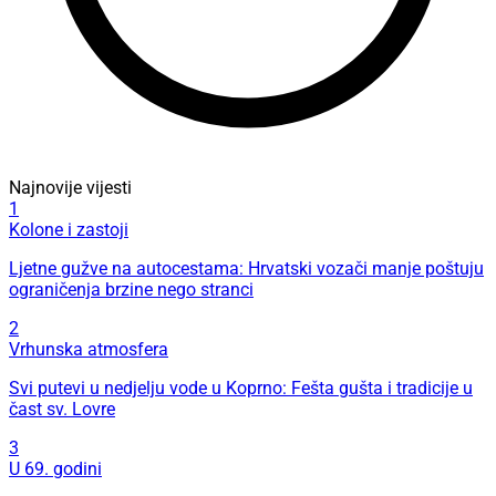
Najnovije vijesti
1
Kolone i zastoji
Ljetne gužve na autocestama: Hrvatski vozači manje poštuju
ograničenja brzine nego stranci
2
Vrhunska atmosfera
Svi putevi u nedjelju vode u Koprno: Fešta gušta i tradicije u
čast sv. Lovre
3
U 69. godini