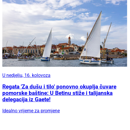
U nedjelju, 16. kolovoza
Regata 'Za dušu i tilo' ponovno okuplja čuvare
pomorske baštine: U Betinu stiže i talijanska
delegacija iz Gaete!
Idealno vrijeme za promjene