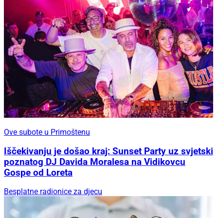
Ove subote u Primoštenu
Iščekivanju je došao kraj: Sunset Party uz svjetski
poznatog DJ Davida Moralesa na Vidikovcu
Gospe od Loreta
Besplatne radionice za djecu