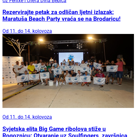
Uz Fenixe i chefa Dina Bebića
Rezervirajte petak za odličan ljetni izlazak:
Maratuša Beach Party vraća se na Brodaricu!
Od 11. do 14. kolovoza
Od 11. do 14. kolovoza
Svjetska elita Big Game ribolova stiže u
Rogoznicu: Otvaranje uz Soulfingers, završnica