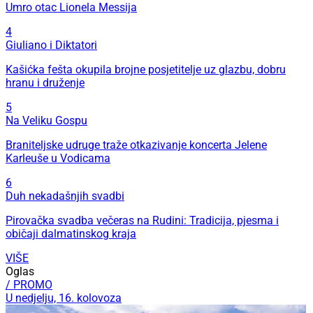
Umro otac Lionela Messija
4
Giuliano i Diktatori
Kašićka fešta okupila brojne posjetitelje uz glazbu, dobru
hranu i druženje
5
Na Veliku Gospu
Braniteljske udruge traže otkazivanje koncerta Jelene
Karleuše u Vodicama
6
Duh nekadašnjih svadbi
Pirovačka svadba večeras na Rudini: Tradicija, pjesma i
običaji dalmatinskog kraja
VIŠE
Oglas
/ PROMO
U nedjelju, 16. kolovoza