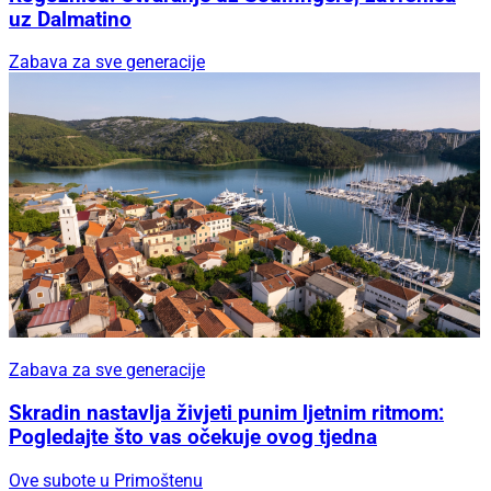
uz Dalmatino
Zabava za sve generacije
Zabava za sve generacije
Skradin nastavlja živjeti punim ljetnim ritmom:
Pogledajte što vas očekuje ovog tjedna
Ove subote u Primoštenu