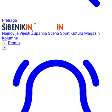
Pretraga
Najnovije
Vijesti
Županija
Scena
Sport
Kultura
Magazin
Kolumne
Promo