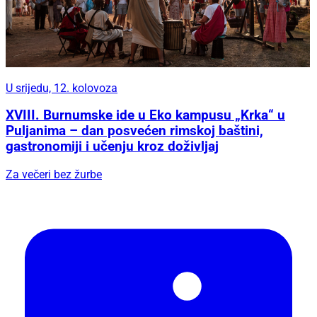
U srijedu, 12. kolovoza
XVIII. Burnumske ide u Eko kampusu „Krka“ u
Puljanima – dan posvećen rimskoj baštini,
gastronomiji i učenju kroz doživljaj
Za večeri bez žurbe