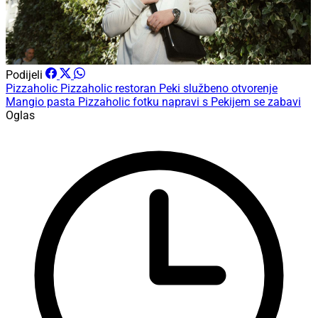
Podijeli
Pizzaholic
Pizzaholic restoran
Peki
službeno otvorenje
Mangio pasta
Pizzaholic fotku napravi s Pekijem se zabavi
Oglas