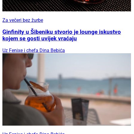
Za večeri bez žurbe
Ginfinity u Šibeniku stvorio je lounge iskustvo
kojem se gosti uvijek vraćaju
Uz Fenixe i chefa Dina Bebića