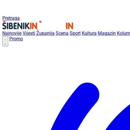
Pretraga
Najnovije
Vijesti
Županija
Scena
Sport
Kultura
Magazin
Kolum
Promo