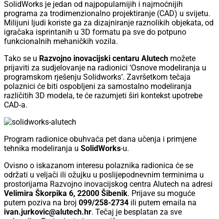
SolidWorks je jedan od najpopularnijih i najmoćnijih
programa za trodimenzionalno projektiranje (CAD) u svijetu.
Milijuni ljudi koriste ga za dizajniranje raznolikih objekata, od
igračaka isprintanih u 3D formatu pa sve do potpuno
funkcionalnih mehaničkih vozila.
Tako se u
Razvojno inovacijski centaru Alutech
možete
prijaviti za sudjelovanje na radionici ‘Osnove modeliranja u
programskom rješenju Solidworks’. Završetkom tečaja
polaznici će biti ospobljeni za samostalno modeliranja
različitih 3D modela, te će razumjeti širi kontekst upotrebe
CAD-a.
Program radionice obuhvaća pet dana učenja i primjene
tehnika modeliranja u
SolidWorks
-u.
Ovisno o iskazanom interesu polaznika radionica će se
održati u veljači ili ožujku u poslijepodnevnim terminima u
prostorijama Razvojno inovacijskog centra Alutech na adresi
Velimira Škorpika 6, 22000 Šibenik
. Prijave su moguće
putem poziva na broj
099/258-2734
ili putem emaila na
ivan.jurkovic@alutech.hr
. Tečaj je besplatan za sve