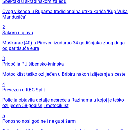
Spektakl u skradinskom zaleđu
Ovog vikenda u Rupama tradicionalna utrka karića 'Kup Vuka
Mandušića'
2
Šakom u glavu
Muškarac (40) u Pirovcu izudarao 34-godišnjaka zbog duga
od par tisuća eura
3
Priopćila PU šibensko-kninska
Motociklist teško ozlijeđen u Bribiru nakon izlijetanja s ceste
4
Prevezen u KBC Split
Policija objavila detalje nesreće u Ražinama u kojoj je teško
ozlijeđen 58-godišnji motociklist
5
Ponosno nosi godine i ne gubi šarm