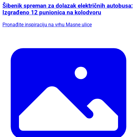
Šibenik spreman za dolazak električnih autobusa:
Izgrađeno 12 punionica na kolodvoru
Pronađite inspiraciju na vrhu Masne ulice