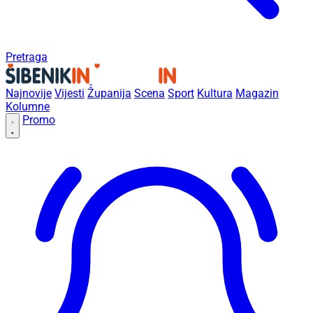
Pretraga
Najnovije
Vijesti
Županija
Scena
Sport
Kultura
Magazin
Kolumne
Promo