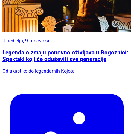
U nedjelju, 9. kolovoza
Legenda o zmaju ponovno oživljava u Rogoznici:
Spektakl koji će oduševiti sve generacije
Od akustike do legendarnih Kojota