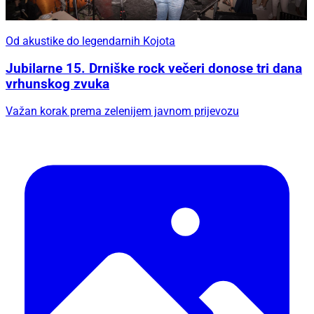
Od akustike do legendarnih Kojota
Jubilarne 15. Drniške rock večeri donose tri dana
vrhunskog zvuka
Važan korak prema zelenijem javnom prijevozu