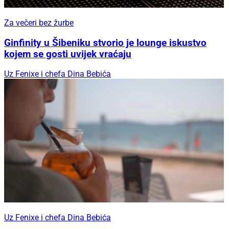
Za večeri bez žurbe
Ginfinity u Šibeniku stvorio je lounge iskustvo
kojem se gosti uvijek vraćaju
Uz Fenixe i chefa Dina Bebića
Uz Fenixe i chefa Dina Bebića