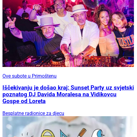
Ove subote u Primoštenu
Iščekivanju je došao kraj: Sunset Party uz svjetski
poznatog DJ Davida Moralesa na Vidikovcu
Gospe od Loreta
Besplatne radionice za djecu