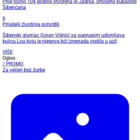
Prije točno 104 godine otvorena je Jadrija, omiljeno kupalište
Šibenčana
6
Prijatelji životinja potvrdili
Šibenski glumac Goran Višnjić sa suprugom udomljava
kujicu Lou koju je njegova kći iznenada vratila u azil
VIŠE
Oglas
/ PROMO
Za večeri bez žurbe