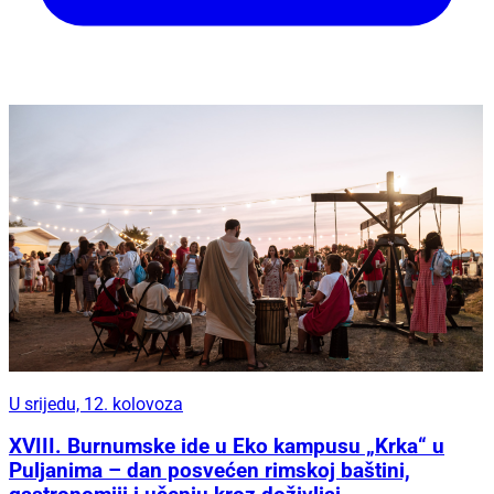
U srijedu, 12. kolovoza
XVIII. Burnumske ide u Eko kampusu „Krka“ u
Puljanima – dan posvećen rimskoj baštini,