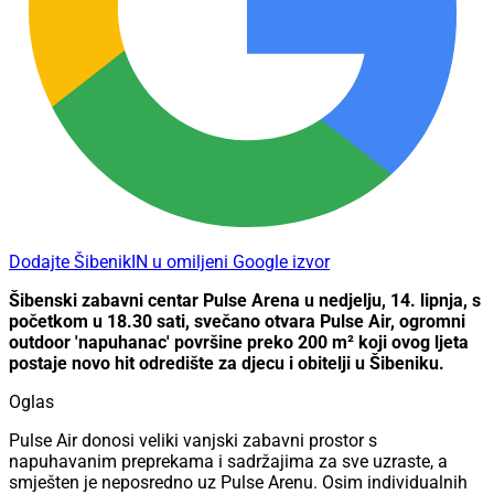
Dodajte ŠibenikIN u omiljeni Google izvor
Šibenski zabavni centar Pulse Arena u nedjelju, 14. lipnja, s
početkom u 18.30 sati, svečano otvara Pulse Air, ogromni
outdoor 'napuhanac' površine preko 200 m² koji ovog ljeta
postaje novo hit odredište za djecu i obitelji u Šibeniku.
Oglas
Pulse Air donosi veliki vanjski zabavni prostor s
napuhavanim preprekama i sadržajima za sve uzraste, a
smješten je neposredno uz Pulse Arenu. Osim individualnih