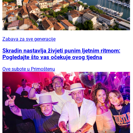
Zabava za sve generacije
Skradin nastavlja živjeti punim ljetnim ritmom:
Pogledajte što vas očekuje ovog tjedna
Ove subote u Primoštenu