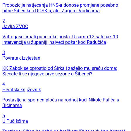
Propozicije natjecanja HNS-a donose promjene posebno
bitne Šibeniku i DOŠK-u, ali i Zagori i Vodicama
2
Javlja ŽVOC
Vatrogasci imali pune ruke posla: U samo 12 sati čak 10
intervencija u županiji, najveći požar kod Radučića
3
Povratak izvjestan
KK Zabok se oprostio od Širka i zaželio mu sreću doma:
Sjećate li se njegove prve sezone u Šibenci?
4
Hrvatski književnik
Postavljena spomen ploča na rodnoj kući Nikole Pulića u
Bićinama
5
U Pučišćima