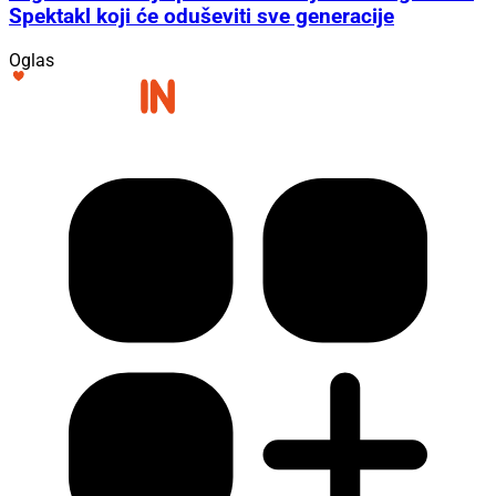
Spektakl koji će oduševiti sve generacije
Oglas