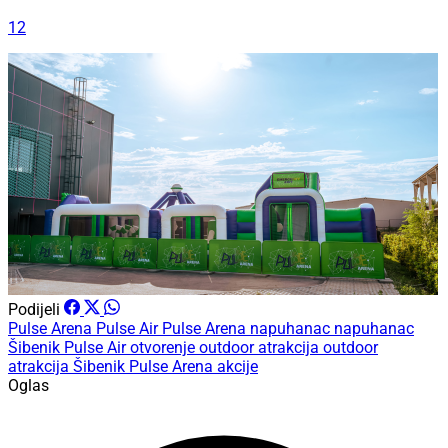
12
Podijeli
Pulse Arena
Pulse Air
Pulse Arena napuhanac
napuhanac
Šibenik
Pulse Air otvorenje
outdoor atrakcija
outdoor
atrakcija Šibenik
Pulse Arena akcije
Oglas