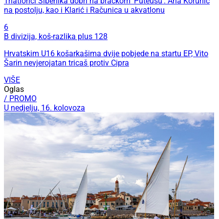
Triatlonci Šibenika dobri na bračkom 'Puteusu': Ana Korunić
na postolju, kao i Klarić i Računica u akvatlonu
6
B divizija, koš-razlika plus 128
Hrvatskim U16 košarkašima dvije pobjede na startu EP, Vito
Šarin nevjerojatan tricaš protiv Cipra
VIŠE
Oglas
/ PROMO
U nedjelju, 16. kolovoza