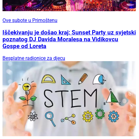
Ove subote u Primoštenu
Iščekivanju je došao kraj: Sunset Party uz svjetski
poznatog DJ Davida Moralesa na Vidikovcu
Gospe od Loreta
Besplatne radionice za djecu