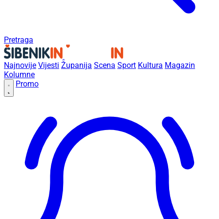
Pretraga
Najnovije
Vijesti
Županija
Scena
Sport
Kultura
Magazin
Kolumne
Promo