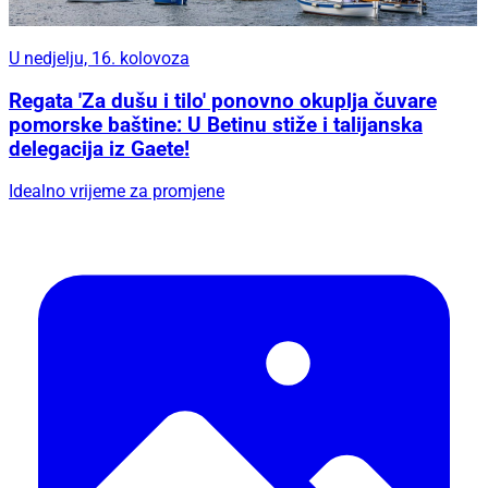
U nedjelju, 16. kolovoza
Regata 'Za dušu i tilo' ponovno okuplja čuvare
pomorske baštine: U Betinu stiže i talijanska
delegacija iz Gaete!
Idealno vrijeme za promjene