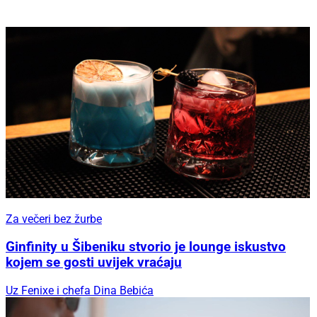
Za večeri bez žurbe
Ginfinity u Šibeniku stvorio je lounge iskustvo
kojem se gosti uvijek vraćaju
Uz Fenixe i chefa Dina Bebića