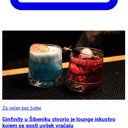
Za večeri bez žurbe
Ginfinity u Šibeniku stvorio je lounge iskustvo
kojem se gosti uvijek vraćaju