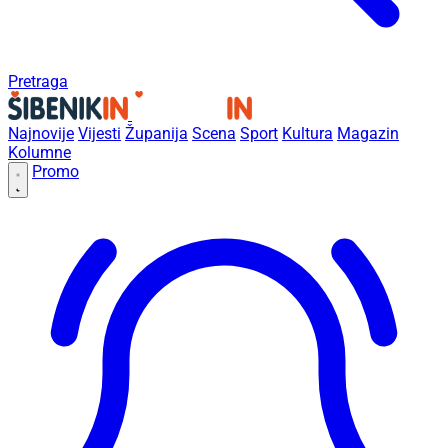
Pretraga
Najnovije
Vijesti
Županija
Scena
Sport
Kultura
Magazin
Kolumne
Promo