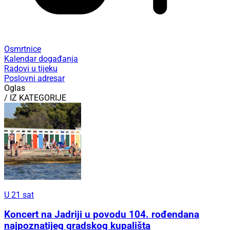
Osmrtnice
Kalendar događanja
Radovi u tijeku
Poslovni adresar
Oglas
/ IZ KATEGORIJE
U 21 sat
Koncert na Jadriji u povodu 104. rođendana
najpoznatijeg gradskog kupališta