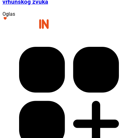
vrhunskog zvuka
Oglas