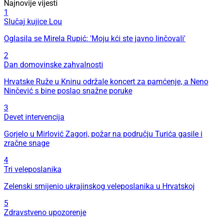
Najnovije vijesti
1
Slučaj kujice Lou
Oglasila se Mirela Rupić: 'Moju kći ste javno linčovali'
2
Dan domovinske zahvalnosti
Hrvatske Ruže u Kninu održale koncert za pamćenje, a Neno
Ninčević s bine poslao snažne poruke
3
Devet intervencija
Gorjelo u Mirlović Zagori, požar na području Turića gasile i
zračne snage
4
Tri veleposlanika
Zelenski smijenio ukrajinskog veleposlanika u Hrvatskoj
5
Zdravstveno upozorenje