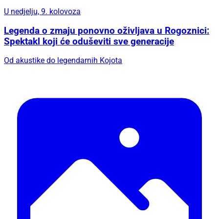
U nedjelju, 9. kolovoza
Legenda o zmaju ponovno oživljava u Rogoznici:
Spektakl koji će oduševiti sve generacije
Od akustike do legendarnih Kojota