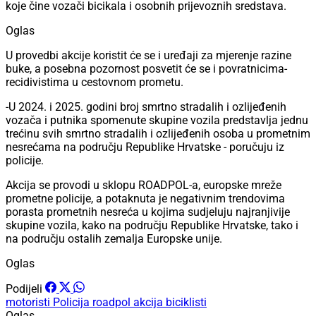
koje čine vozači bicikala i osobnih prijevoznih sredstava.
Oglas
U provedbi akcije koristit će se i uređaji za mjerenje razine
buke, a posebna pozornost posvetit će se i povratnicima-
recidivistima u cestovnom prometu.
-U 2024. i 2025. godini broj smrtno stradalih i ozlijeđenih
vozača i putnika spomenute skupine vozila predstavlja jednu
trećinu svih smrtno stradalih i ozlijeđenih osoba u prometnim
nesrećama na području Republike Hrvatske - poručuju iz
policije.
Akcija se provodi u sklopu ROADPOL-a, europske mreže
prometne policije, a potaknuta je negativnim trendovima
porasta prometnih nesreća u kojima sudjeluju najranjivije
skupine vozila, kako na području Republike Hrvatske, tako i
na području ostalih zemalja Europske unije.
Oglas
Podijeli
motoristi
Policija
roadpol akcija
biciklisti
Oglas