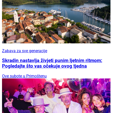
Zabava za sve generacije
Skradin nastavlja živjeti punim ljetnim ritmom:
Pogledajte što vas očekuje ovog tjedna
Ove subote u Primoštenu