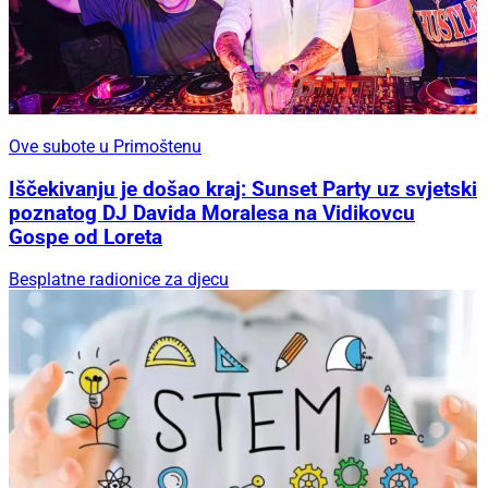
Ove subote u Primoštenu
Iščekivanju je došao kraj: Sunset Party uz svjetski
poznatog DJ Davida Moralesa na Vidikovcu
Gospe od Loreta
Besplatne radionice za djecu