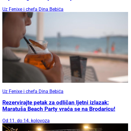
Uz Fenixe i chefa Dina Bebića
Uz Fenixe i chefa Dina Bebića
Rezervirajte petak za odličan ljetni izlazak:
Maratuša Beach Party vraća se na Brodaricu!
Od 11. do 14. kolovoza