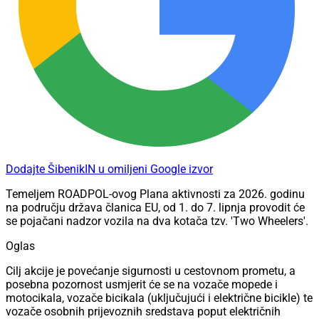
Dodajte ŠibenikIN u omiljeni Google izvor
Temeljem ROADPOL-ovog Plana aktivnosti za 2026. godinu
na području država članica EU, od 1. do 7. lipnja provodit će
se pojačani nadzor vozila na dva kotača tzv. 'Two Wheelers'.
Oglas
Cilj akcije je povećanje sigurnosti u cestovnom prometu, a
posebna pozornost usmjerit će se na vozače mopede i
motocikala, vozače bicikala (uključujući i električne bicikle) te
vozače osobnih prijevoznih sredstava poput električnih