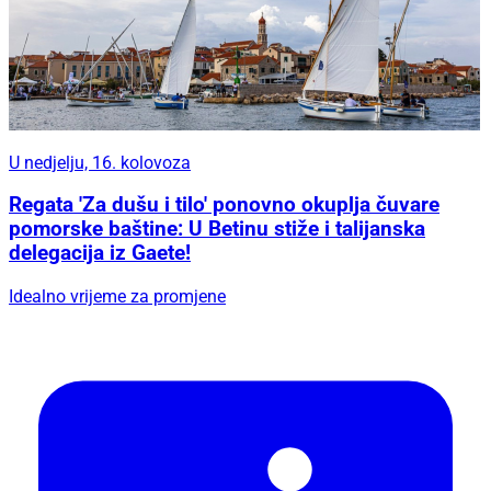
U nedjelju, 16. kolovoza
Regata 'Za dušu i tilo' ponovno okuplja čuvare
pomorske baštine: U Betinu stiže i talijanska
delegacija iz Gaete!
Idealno vrijeme za promjene