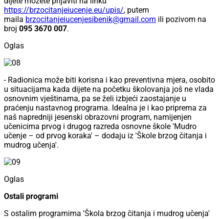
dijete možete prijaviti na linku
https://brzocitanjeiucenje.eu/upis/
, putem
maila
brzocitanjeiucenjesibenik@gmail.com
ili pozivom na
broj
095 3670 007
.
Oglas
- Radionica može biti korisna i kao preventivna mjera, osobito
u situacijama kada dijete na početku školovanja još ne vlada
osnovnim vještinama, pa se želi izbjeći zaostajanje u
praćenju nastavnog programa. Idealna je i kao priprema za
naš napredniji jesenski obrazovni program, namijenjen
učenicima prvog i drugog razreda osnovne škole 'Mudro
učenje – od prvog koraka' – dodaju iz 'Škole brzog čitanja i
mudrog učenja'.
Oglas
Ostali programi
S ostalim programima 'Škola brzog čitanja i mudrog učenja'