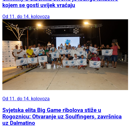
kojem se gosti uvijek vraćaju
Od 11. do 14. kolovoza
Od 11. do 14. kolovoza
Svjetska elita Big Game ribolova stiže u
Rogoznicu: Otvaranje uz Soulfingers, završnica
uz Dalmatino