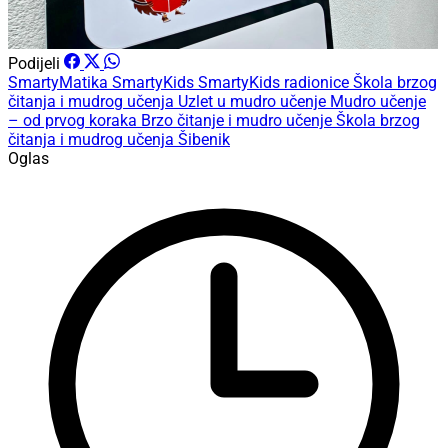
Podijeli
SmartyMatika
SmartyKids
SmartyKids radionice
Škola brzog
čitanja i mudrog učenja
Uzlet u mudro učenje
Mudro učenje
– od prvog koraka
Brzo čitanje i mudro učenje
Škola brzog
čitanja i mudrog učenja Šibenik
Oglas