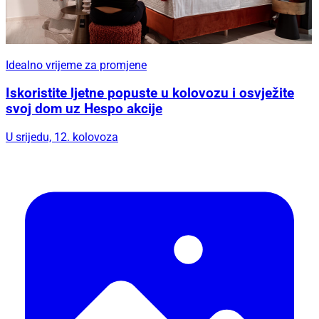
Idealno vrijeme za promjene
Iskoristite ljetne popuste u kolovozu i osvježite
svoj dom uz Hespo akcije
U srijedu, 12. kolovoza