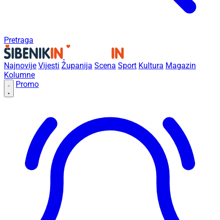
Pretraga
Najnovije
Vijesti
Županija
Scena
Sport
Kultura
Magazin
Kolumne
Promo