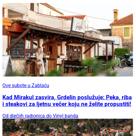
Ove subote u Zablaću
Kad Mirakul zasvira, Grdelin poslužuje: Peka, riba
i steakovi za ljetnu večer koju ne želite propustiti!
Od dječjih radionica do Vinyl banda