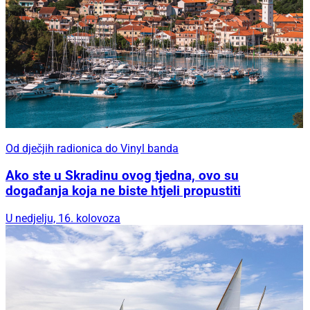
Od dječjih radionica do Vinyl banda
Ako ste u Skradinu ovog tjedna, ovo su
događanja koja ne biste htjeli propustiti
U nedjelju, 16. kolovoza