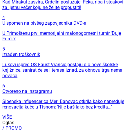
Kad Mirakul zasvira, Grdelin poslužuje: Peka, riba i steakovi
za ljetnu večer koju ne želite propustiti!
4
U spomen na bivšeg zapovjednika DVD-a
U Primoštenu prvi memorijalni malonogometni turnir 'Duje
Furčić'
5
izrađen troškovnik
Lukovi ispred OŠ Faust Vrančić postaju dio nove školske
knjižnice, sanirat će se i terasa iznad, za obnovu trga nema
novaca
6
Otvoreno na Instagramu
Šibenska influencerica Meri Banovac otkrila kako napreduje
renovacija kuće u Tisnom: 'Nije baš lako bez kredita...'
VIŠE
Oglas
/ PROMO