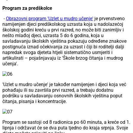
Program za predškolce
-
Obrazovni program 'Uzlet u mudro učenje'
je prvenstveno
namijenjen djeci predškolskog uzrasta koja u nadolazećoj
školskoj godini kreću u prvi razred, no može biti zanimljiv i
nešto mlađoj djeci, uzrasta 5 do 6 godina, koja u
savladavanju školskih vještina pokazuju određene znakove
postignuća iznad očekivanja za uzrast i čiji bi roditelji dalji
napredak svoga djeteta htjeli sistematično usmjeriti i
artikulirati – pojašnjavaju iz 'Škole brzog čitanja i mudrog
učenja'.
'Uzlet u mudro učenje' je također namijenjen i djeci koja već
pohađaju ili su završila prvi razred, a trebaju dodatnu
podršku u savladavanju osnovnih školskih vještina poput
čitanja, pisanja i koncentracije.
Program se sastoji od 8 radionica po 60 minuta, a kreće od 1.
lipnja i održavat će se dva puta tjedno do kraja srpnja. Svoje