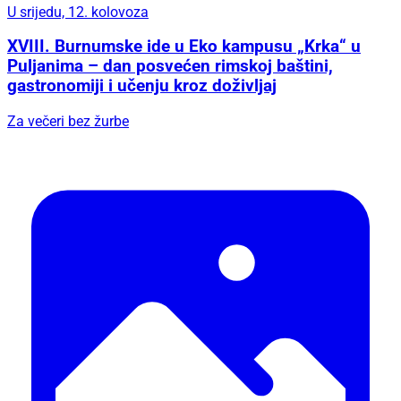
U srijedu, 12. kolovoza
XVIII. Burnumske ide u Eko kampusu „Krka“ u
Puljanima – dan posvećen rimskoj baštini,
gastronomiji i učenju kroz doživljaj
Za večeri bez žurbe