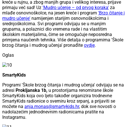
kreće u rujnu, a zbog manjih grupa i velikog interesa, prijave
primaju već sad! Uz
'Mudro učenje – od prvog koraka'
za
mlađe osnovnoškolce, na jesen kreće i program
'Brzo čitanje i
mudro učenje'
namijenjen starijim osnovnoškolcima i
srednjoškolcima. Svi programi odvijaju se u manjim
grupama, a polaznici dio vremena rade i na vlastitim
školskim materijalima, čime se omogućuje neposredna
primjena naučenih tehnika. Više detalja o programima 'Škole
brzog čitanja i mudrog učenja' pronađite
ovdje
.
Oglas
SmartyKids
Programi 'Škole brzog čitanja i mudrog učenja' odvijaju se na
adresi
Prokljanska 1b,
u prostorijama renomirane škole
SmartyKids koja ovo ljeto također organizira trodnevne
SmartyKids radionice o svemiru kroz srpanj, a prijaviti se
možete na
anja.monas@smartykids.hr
, dok sve novosti o
nadolazećim jednodnevnim radionicama pratite na
Instagramu.