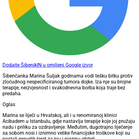
Dodajte ŠibenikIN u omiljeni Google izvor
Šibenčanka Marina Šuljak godinama vodi tešku bitku protiv
zloćudnog nespecificiranog tumora dojke. Iza nje su brojne
terapije, neizvjesnost i svakodnevna borba koja traje bez
predaha.
Oglas
Marina se liječi u Hrvatskoj, ali i u renomiranoj klinici
Acibadem u Istanbulu, gdje nastavlja terapije koje joj pružaju
nadu i priliku za ozdravljenje. Međutim, dugotrajno liječenje
sa sobom nosi i iznimno velike financijske troškove koji su
postali prevelik teret za nju i njezinu obitelj.