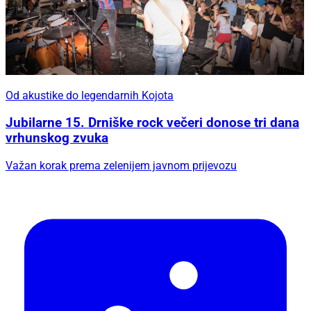
Od akustike do legendarnih Kojota
Jubilarne 15. Drniške rock večeri donose tri dana
vrhunskog zvuka
Važan korak prema zelenijem javnom prijevozu