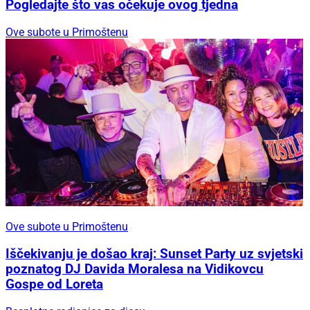
Pogledajte što vas očekuje ovog tjedna
Ove subote u Primoštenu
Ove subote u Primoštenu
Iščekivanju je došao kraj: Sunset Party uz svjetski
poznatog DJ Davida Moralesa na Vidikovcu
Gospe od Loreta