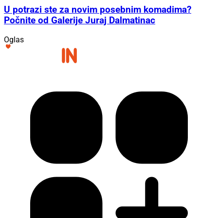
U potrazi ste za novim posebnim komadima?
Počnite od Galerije Juraj Dalmatinac
Oglas