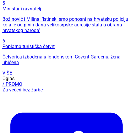
5
Ministar i ravnatelj
Božinović i Milina: ‘Istinski smo ponosni na hrvatsku policiju
koja je od prvih dana velikosrpske agresije stala u obranu
hrvatskog naroda’
6
Poplarna turistička četvrt
Četvorica izbodena u londonskom Covent Gardenu, žena
uhićena
VIŠE
Oglas
/ PROMO
Za večeri bez žurbe