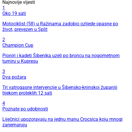
Najnovije vijesti
1
Oko 19 sati
Motociklist (58) u Ražinama zadobio ozljede opasne po
život, prevezen u Split
2
Champion Cup
Pioniri i kadeti Šibenika uzeli po broncu na nogometnom
turniru u Kupresu
3
Dva požara
Tri vatrogasne intervencije u Šibensko-kninskoj županiji
tijekom proteklih 12 sati
4
Poznate po udobnosti
Liječnici upozoravaju na jednu manu Crocsica koju mnogi
zanemaruju