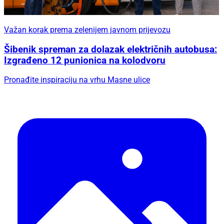
Važan korak prema zelenijem javnom prijevozu
Šibenik spreman za dolazak električnih autobusa:
Izgrađeno 12 punionica na kolodvoru
Pronađite inspiraciju na vrhu Masne ulice