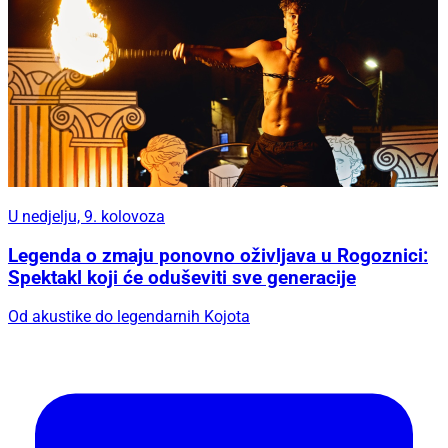
U nedjelju, 9. kolovoza
Legenda o zmaju ponovno oživljava u Rogoznici:
Spektakl koji će oduševiti sve generacije
Od akustike do legendarnih Kojota