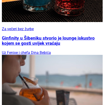
Za večeri bez žurbe
Ginfinity u Šibeniku stvorio je lounge iskustvo
kojem se gosti uvijek vraćaju
Uz Fenixe i chefa Dina Bebića