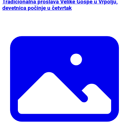
Tradicionalna proslava Velike Gospe u Vrpolju,
devetnica počinje u četvrtak