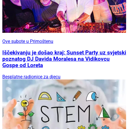
Ove subote u Primoštenu
Iščekivanju je došao kraj: Sunset Party uz svjetski
poznatog DJ Davida Moralesa na Vidikovcu
Gospe od Loreta
Besplatne radionice za djecu