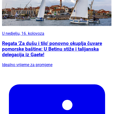
U nedjelju, 16. kolovoza
Regata 'Za dušu i tilo' ponovno okuplja čuvare
pomorske baštine: U Betinu stiže i talijanska
delegacija iz Gaete!
Idealno vrijeme za promjene