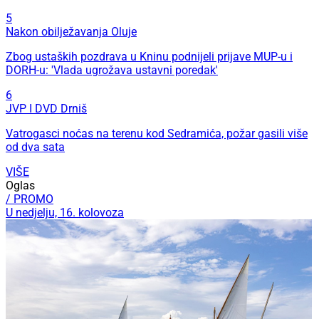
5
Nakon obilježavanja Oluje
Zbog ustaških pozdrava u Kninu podnijeli prijave MUP-u i
DORH-u: 'Vlada ugrožava ustavni poredak'
6
JVP I DVD Drniš
Vatrogasci noćas na terenu kod Sedramića, požar gasili više
od dva sata
VIŠE
Oglas
/ PROMO
U nedjelju, 16. kolovoza