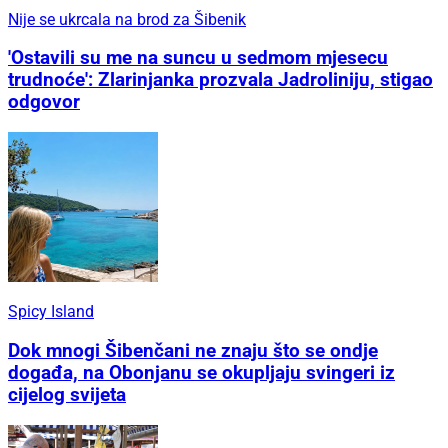
Nije se ukrcala na brod za Šibenik
'Ostavili su me na suncu u sedmom mjesecu
trudnoće': Zlarinjanka prozvala Jadroliniju, stigao
odgovor
Spicy Island
Dok mnogi Šibenčani ne znaju što se ondje
događa, na Obonjanu se okupljaju svingeri iz
cijelog svijeta