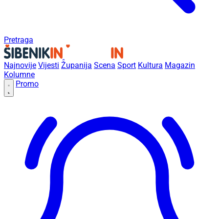
Pretraga
Najnovije
Vijesti
Županija
Scena
Sport
Kultura
Magazin
Kolumne
Promo