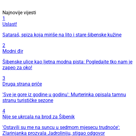
Najnovije vijesti
1
Uslast!
Sataraš, spiza koja miriše na lito i stare šibenske kužine
2
Modni đir
Šibenske ulice kao ljetna modna pista: Pogledajte tko nam je
zapeo za oko!
3
Druga strana priče
'Sve je gore iz godine u godinu': Murterinka opisala tamnu
stranu turističke sezone
4
Nije se ukrcala na brod za Šibenik
'Ostavili su me na suncu u sedmom mjesecu trudnoće':
Zlarinjanka prozvala Jadroliniju, stigao odgovor