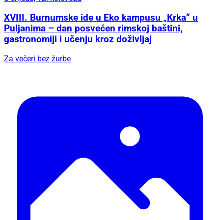
XVIII. Burnumske ide u Eko kampusu „Krka“ u
Puljanima – dan posvećen rimskoj baštini,
gastronomiji i učenju kroz doživljaj
Za večeri bez žurbe