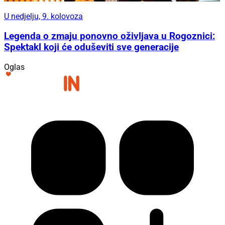
U nedjelju, 9. kolovoza
Legenda o zmaju ponovno oživljava u Rogoznici:
Spektakl koji će oduševiti sve generacije
Oglas