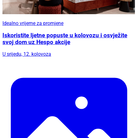
Idealno vrijeme za promjene
Iskoristite ljetne popuste u kolovozu i osvježite
svoj dom uz Hespo akcije
U srijedu, 12. kolovoza