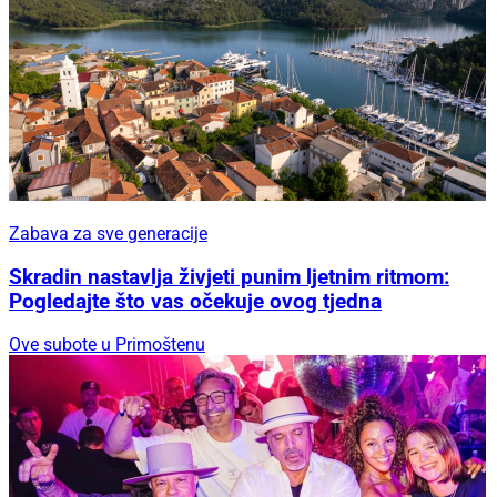
Zabava za sve generacije
Skradin nastavlja živjeti punim ljetnim ritmom:
Pogledajte što vas očekuje ovog tjedna
Ove subote u Primoštenu