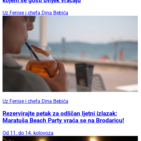
kojem se gosti uvijek vraćaju
Uz Fenixe i chefa Dina Bebića
Uz Fenixe i chefa Dina Bebića
Rezervirajte petak za odličan ljetni izlazak:
Maratuša Beach Party vraća se na Brodaricu!
Od 11. do 14. kolovoza