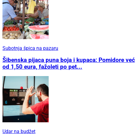
Subotnja špica na pazaru
Šibenska pijaca puna boja i kupaca: Pomidore već
od 1,50 eura, fažoleti po pet...
Udar na budžet