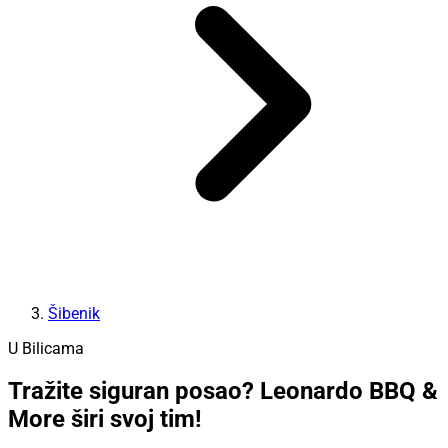
Šibenik
U Bilicama
Tražite siguran posao? Leonardo BBQ &
More širi svoj tim!