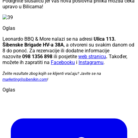
Podignite slušalicu jer vas nova poslovna prilika možda čeka
upravo u Bilicama!
Oglas
Leonardo BBQ & More nalazi se na adresi
Ulica 113.
Šibenske Brigade HV-a 38A
, a otvoreni su
svakim danom od
8 do ponoć. Za rezervacije ili dodatne informacije
nazovite
098 1356 898
ili posjetite
web stranicu
.
Također,
možete ih zapratiti na
Facebooku
i
Instagramu
.
Želite rezultate zbog kojih se klijenti vraćaju? Javite se na
marketing@sibenikin.com
!
Oglas