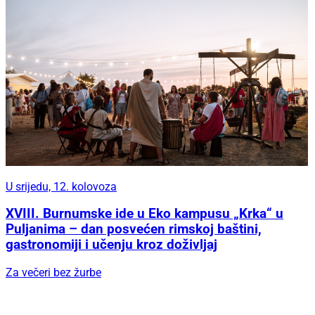
U srijedu, 12. kolovoza
XVIII. Burnumske ide u Eko kampusu „Krka“ u
Puljanima – dan posvećen rimskoj baštini,
gastronomiji i učenju kroz doživljaj
Za večeri bez žurbe