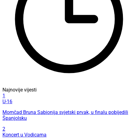
Najnovije vijesti
1
U-16
Momčad Bruna Sabionija svjetski prvak, u finalu pobijedili
Španjolsku
2
Koncert u Vodicama