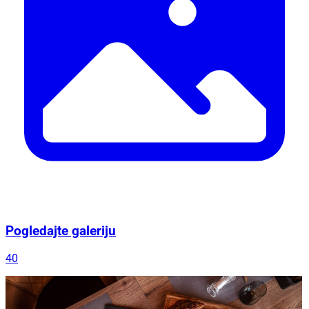
Pogledajte galeriju
40