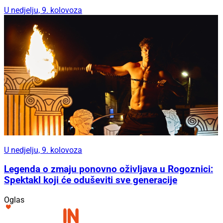
U nedjelju, 9. kolovoza
U nedjelju, 9. kolovoza
Legenda o zmaju ponovno oživljava u Rogoznici:
Spektakl koji će oduševiti sve generacije
Oglas