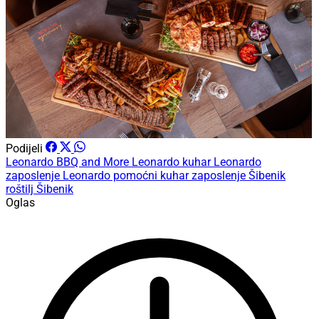
Podijeli
Leonardo BBQ and More
Leonardo kuhar
Leonardo
zaposlenje
Leonardo pomoćni kuhar
zaposlenje Šibenik
roštilj Šibenik
Oglas