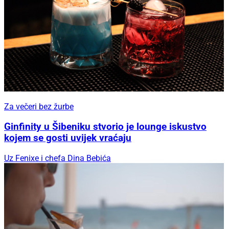
Za večeri bez žurbe
Ginfinity u Šibeniku stvorio je lounge iskustvo
kojem se gosti uvijek vraćaju
Uz Fenixe i chefa Dina Bebića