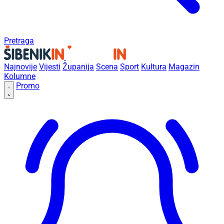
Pretraga
Najnovije
Vijesti
Županija
Scena
Sport
Kultura
Magazin
Kolumne
Promo