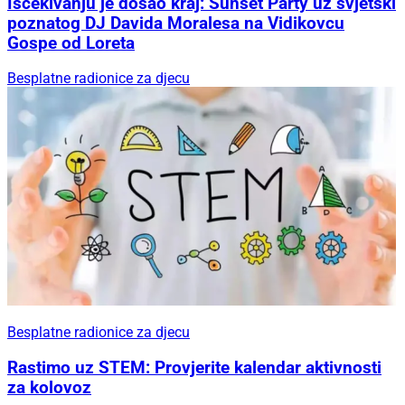
Iščekivanju je došao kraj: Sunset Party uz svjetski
poznatog DJ Davida Moralesa na Vidikovcu
Gospe od Loreta
Besplatne radionice za djecu
Besplatne radionice za djecu
Rastimo uz STEM: Provjerite kalendar aktivnosti
za kolovoz