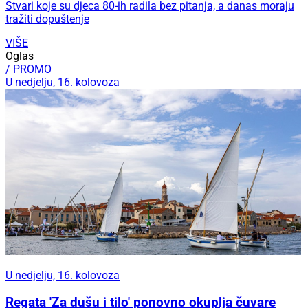
Stvari koje su djeca 80-ih radila bez pitanja, a danas moraju
tražiti dopuštenje
VIŠE
Oglas
/ PROMO
U nedjelju, 16. kolovoza
U nedjelju, 16. kolovoza
Regata 'Za dušu i tilo' ponovno okuplja čuvare