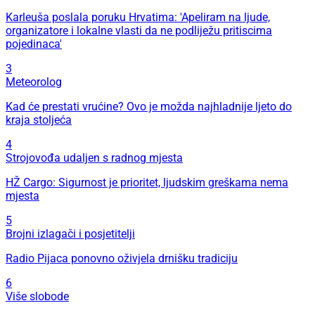
Karleuša poslala poruku Hrvatima: 'Apeliram na ljude,
organizatore i lokalne vlasti da ne podliježu pritiscima
pojedinaca'
3
Meteorolog
Kad će prestati vrućine? Ovo je možda najhladnije ljeto do
kraja stoljeća
4
Strojovođa udaljen s radnog mjesta
HŽ Cargo: Sigurnost je prioritet, ljudskim greškama nema
mjesta
5
Brojni izlagači i posjetitelji
Radio Pijaca ponovno oživjela drnišku tradiciju
6
Više slobode