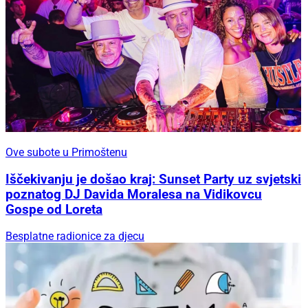
Ove subote u Primoštenu
Iščekivanju je došao kraj: Sunset Party uz svjetski
poznatog DJ Davida Moralesa na Vidikovcu
Gospe od Loreta
Besplatne radionice za djecu